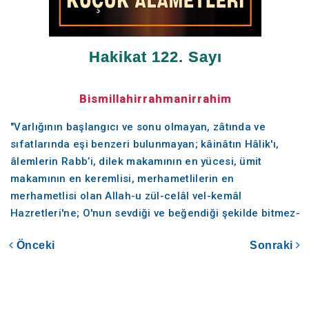
Hakikat 122. Sayı
Bismillahirrahmanirrahim
"Varlığının başlangıcı ve sonu olmayan, zâtında ve
sıfatlarında eşi benzeri bulunmayan; kâinâtın Hâlik'ı,
âlemlerin Rabb’i, dilek makamının en yücesi, ümit
makamının en keremlisi, merhametlilerin en
merhametlisi olan Allah-u zül-celâl vel-kemâl
Hazretleri'ne; O'nun sevdiği ve beğendiği şekilde bitmez-
tükenmez hamd-ü senâlar olsun.
Önceki
Sonraki
Bütün kâinat zât-ı Ahmedî'si ve nûr-i Muhammedî'si
şerefine yaratılan, Allah-u Teâlâ'nın yüce Resul'ü ve
biricik Habib'i, Rubûbiyet esrârının emîni, ahlâk-ı