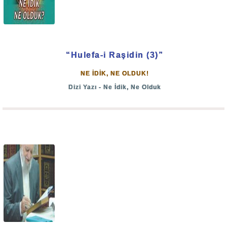
Nitekim Abdullah bin Ömer -radiyallahu anhümâ-dan
rivayet edildiğine göre Resulullah (s.a.v) Efendimiz bir
Hadis-i şerif’lerinde şöyle buyurmuştur:
“Hulefa-i Raşidin (3)”
NE İDİK, NE OLDUK!
“Kıyamet alâmetleri bir tek ipe dizilmiş boncuklar
Dizi Yazı - Ne İdik, Ne Olduk
gibidir. İp kopmuştur. Bunlar birbirini takip
edeceklerdir.”
(Câmiu’s-sağîr: 3030)
Görülüyor ki kıyamet iyice yaklaşmıştır.
Allah'a emanet olunuz.
Bâki esselamü aleyküm ve rahmetullah...