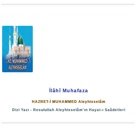
“Benim cinlerle ve insanlarla önemli bir hadisem var!
Ben yaratıyorum, benden başkasına ibadet ediliyor!
Ben rızıklandırıyorum, benden başkasına şükrediliyor.”
(Taberânî)
İşte bugün medeniyet adı altında kâfir ve münafıkların bu
kadar ileri gitmelerine sebep; kadınların çılgın, erkeklerin
sarhoş, orta tabakanın şaşkın, zenginlerin azgın oluşundan
ve halkın da bölücülerin peşinden koşuşundandır. Allah-u
Teâlâ da azap üstüne azap indiriyor.
İlâhî Muhafaza
Resulullah (s.a.v) Efendimiz bir Hadis-i şerif’lerinde
HAZRET-İ MUHAMMED Aleyhisselâm
buyurur ki:
Dizi Yazı - Resulullah Aleyhisselâm'ın Hayat-ı Saâdetleri
“İnsanlar üzerine öyle bir zaman gelecek ki
gayretleri mideleri, şerefleri servetleri, kıbleleri