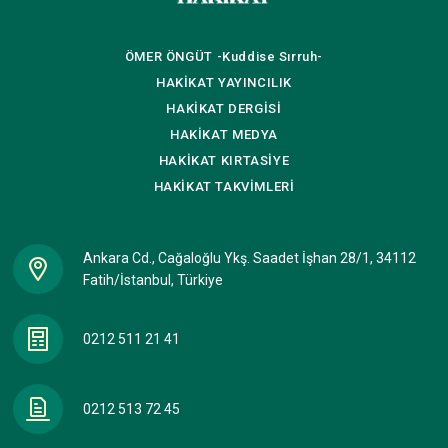
ÖMER ÖNGÜT
-Kuddise Sırruh-
HAKİKAT
YAYINCILIK
HAKİKAT
DERGİSİ
HAKİKAT
MEDYA
HAKİKAT
KIRTASİYE
HAKİKAT
TAKVİMLERİ
Ankara Cd., Cağaloğlu Ykş. Saadet İşhan 28/1, 34112
Fatih/İstanbul, Türkiye
0212 511 21 41
0212 513 72 45