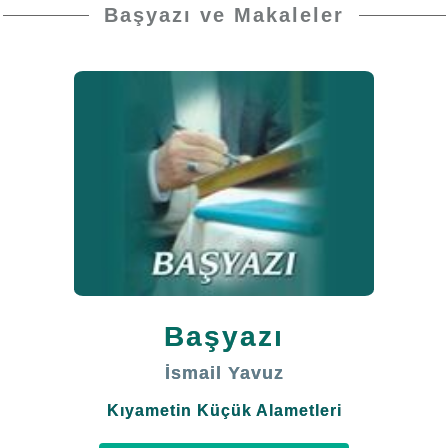
hamide'nin ve eşsiz faziletlerin menbâı, dünya ve
Başyazı ve Makaleler
ahirette en büyük rehberimiz, en güzel numunemiz,
Peygamberimiz Efendimiz'e, onun diğer peygamber
kardeşlerine, hepsinin Âl ve Ashâb-ı kiram'ına, etbâına,
ihsan duygusuyla kıyamete kadar onlara tâbi olup
izinden gidenlere; sonsuzların sonsuzuna kadar salât-ü
selâmlar olsun."
Muhterem Okuyucularımız;
Resulullah (s.a.v) Efendimiz Hadis-i şerif’lerinde
buyururlar ki:
Başyazı
“Ümmetim üzerine öyle bir zaman gelecektir ki
İsmail Yavuz
İslâm’ın yalnız ismi, imanın resmi, Kur’an’dan ise harf
Kıyametin Küçük Alametleri
ve hurufat kalacak.