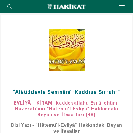
“Alâüddevle Semnânî -Kuddise Sırruh-”
EVLİYÂ-İ KİRAM -kaddesallahu Esrârehüm-
Hazerâtı’nın “Hâtemü’l-Evliyâ” Hakkındaki
Beyan ve İfşaatları (48)
Dizi Yazı - "Hâtemü'l-Evliyâ" Hakkındaki Beyan
ve İfşaatlar