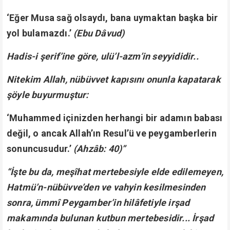
‘Eğer Musa sağ olsaydı, bana uymaktan başka bir
yol bulamazdı.’
(Ebu Dâvud)
Hadis-i şerif’ine göre, ulü’l-azm’in seyyididir..
Nitekim Allah, nübüvvet kapısını onunla kapatarak
şöyle buyurmuştur:
‘Muhammed içinizden herhangi bir adamın babası
değil, o ancak Allah’ın Resul’ü ve peygamberlerin
sonuncusudur.’
(Ahzâb: 40)”
“İşte bu da, meşîhat mertebesiyle elde edilemeyen,
Hatmü’n-nübüvve’den ve vahyin kesilmesinden
sonra, ümmî Peygamber’in hilâfetiyle irşad
makamında bulunan kutbun mertebesidir... İrşad