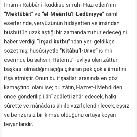
İmâm-ı Rabbânî -kuddise sırruh- Hazretleri’nin
“Mektûbât”
ve
“el-Meârifü’l-Ledüniyye”
isimli
eserlerinde, yeryüzünün hidâyetten ve imândan
büsbütün uzaklaştığı bir zamanda zuhur edeceğini
haber verdiği
“İrşad kutbu”
ndan yeri geldikçe
sözetmiş; husûsiyetle
“Kitâbu’l-Urve”
isimli
eserinde bu şahsın, Hâtemü’l-evliyâ olan zâttan
başkası olmadığını açığa çıkaran pek çok alâmetini
ifşâ etmiştir. Onun bu ifşaatları arasında en göz
kamaştırıcı olanı ise; bu zâtın, Hazret-i Mehdi’den
önce gönderilip ilâhî adâleti izhâr edecek, halkı
sûrette ve mânâda ıslâh ile vazifelendirilecek, eşsiz
ve benzersiz bir kimse olduğunu ortaya koyan
beyanlarıdır.