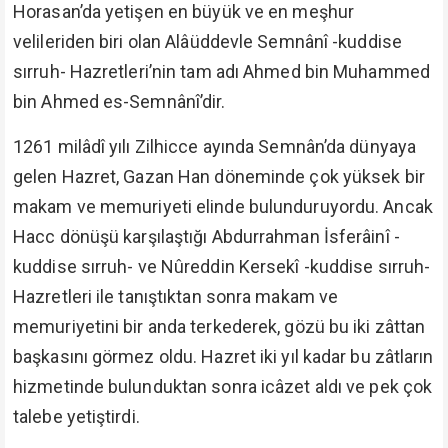
Horasan’da yetişen en büyük ve en meşhur
velileriden biri olan Alâüddevle Semnânî -kuddise
sırruh- Hazretleri’nin tam adı Ahmed bin Muhammed
bin Ahmed es-Semnânî’dir.
1261 milâdî yılı Zilhicce ayında Semnân’da dünyaya
gelen Hazret, Gazan Han döneminde çok yüksek bir
makam ve memuriyeti elinde bulunduruyordu. Ancak
Hacc dönüşü karşılaştığı Abdurrahman İsferâinî -
kuddise sırruh- ve Nûreddin Kersekî -kuddise sırruh-
Hazretleri ile tanıştıktan sonra makam ve
memuriyetini bir anda terkederek, gözü bu iki zâttan
başkasını görmez oldu. Hazret iki yıl kadar bu zâtların
hizmetinde bulunduktan sonra icâzet aldı ve pek çok
talebe yetiştirdi.