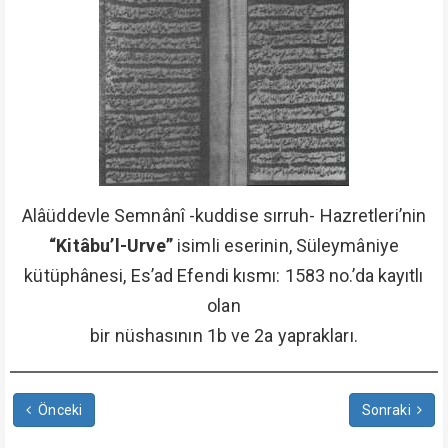
Alâüddevle Semnânî -kuddise sırruh- Hazretleri’nin
“Kitâbu’l-Urve”
isimli eserinin, Süleymâniye
kütüphânesi, Es’ad Efendi kısmı: 1583 no.’da kayıtlı
olan
bir nüshasının 1b ve 2a yaprakları.
Önceki
Sonraki