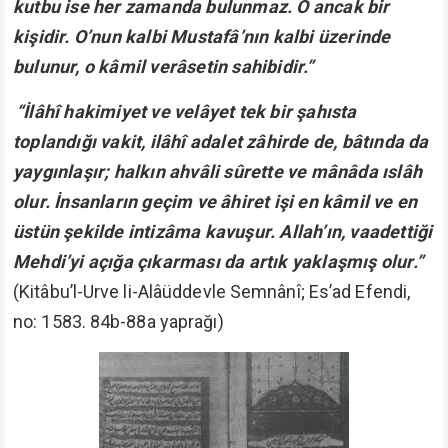
kutbu ise her zamanda bulunmaz. O ancak bir
kişidir. O’nun kalbi Mustafâ’nın kalbi üzerinde
bulunur, o kâmil verâsetin sahibidir.”
“İlâhî hakimiyet ve velâyet tek bir şahısta
toplandığı vakit, ilâhî adalet zâhirde de, bâtında da
yaygınlaşır; halkın ahvâli sûrette ve mânâda ıslâh
olur. İnsanların geçim ve âhiret işi en kâmil ve en
üstün şekilde intizâma kavuşur. Allah’ın, vaadettiği
Mehdi’yi açığa çıkarması da artık yaklaşmış olur.”
(Kitâbu’l-Urve li-Alâüddevle Semnânî; Es’ad Efendi,
no: 1583. 84b-88a yaprağı)