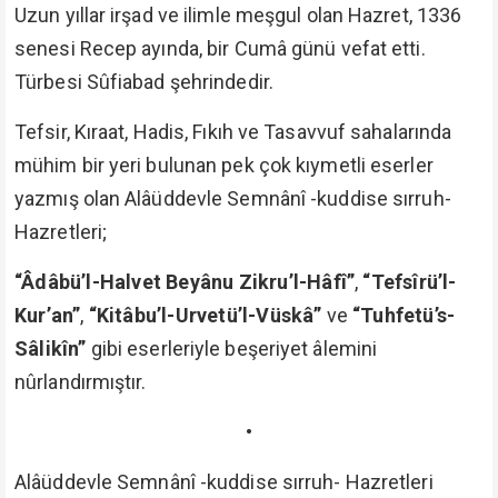
Uzun yıllar irşad ve ilimle meşgul olan Hazret, 1336
senesi Recep ayında, bir Cumâ günü vefat etti.
Türbesi Sûfiabad şehrindedir.
Tefsir, Kıraat, Hadis, Fıkıh ve Tasavvuf sahalarında
mühim bir yeri bulunan pek çok kıymetli eserler
yazmış olan Alâüddevle Semnânî -kuddise sırruh-
Hazretleri;
“Âdâbü’l-Halvet Beyânu Zikru’l-Hâfî”
,
“Tefsîrü’l-
Kur’an”
,
“Kitâbu’l-Urvetü’l-Vüskâ”
ve
“Tuhfetü’s-
Sâlikîn”
gibi eserleriyle beşeriyet âlemini
nûrlandırmıştır.
•
Alâüddevle Semnânî -kuddise sırruh- Hazretleri