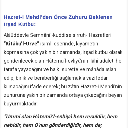
Hazret-i Mehdi’den Önce Zuhuru Beklenen
İrşad Kutbu:
Alâüddevle Semnânî -kuddise sırruh- Hazretleri
“Kitâbü’l-Urve”
isimli eserinde, kıyametin
kopmasına çok yakın bir zamanda, irşad kutbu olarak
gönderilecek olan Hâtemü’l-evliyâ’nın ilâhî adaleti her
tarafa yayacağını ve halkı surette ve mânâda ıslah
edip, birlik ve beraberliği sağlamakla vazifedar
kılınacağını ifade ederek; bu zâtın Hazret-i Mehdi’nin
zuhuruna yakın bir zamanda ortaya çıkacağını beyan
buyurmaktadır:
“Ümmî olan Hâtemü’l-enbiyâ hem resuldür, hem
nebidir, hem O’nun gönderdiğidir, hem de;