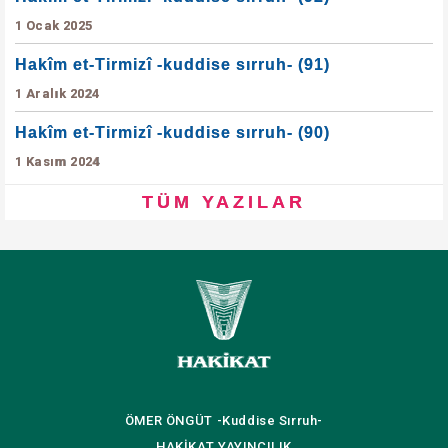
1 Ocak 2025
Hakîm et-Tirmizî -kuddise sırruh- (91)
1 Aralık 2024
Hakîm et-Tirmizî -kuddise sırruh- (90)
1 Kasım 2024
TÜM YAZILAR
ÖMER ÖNGÜT
-Kuddise Sırruh-
HAKİKAT
YAYINCILIK