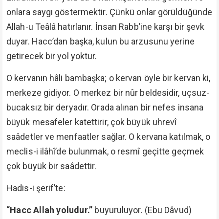
onlara saygı göstermektir. Çünkü onlar görüldüğünde
Allah-u Teâlâ hatırlanır. İnsan Rabb’ine karşı bir şevk
duyar. Hacc’dan başka, kulun bu arzusunu yerine
getirecek bir yol yoktur.
O kervanın hâli bambaşka; o kervan öyle bir kervan ki,
merkeze gidiyor. O merkez bir nûr beldesidir, uçsuz-
bucaksız bir deryadır. Orada alınan bir nefes insana
büyük mesafeler katettirir, çok büyük uhrevî
saâdetler ve menfaatler sağlar. O kervana katılmak, o
meclis-i ilâhî’de bulunmak, o resmî geçitte geçmek
çok büyük bir saâdettir.
Hadis-i şerif’te:
“Hacc Allah yoludur.”
buyuruluyor. (Ebu Dâvud)