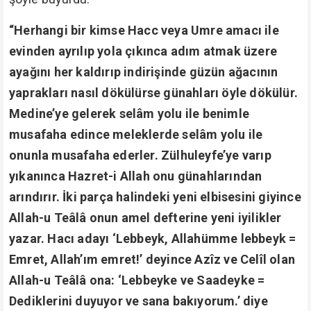
“Herhangi bir kimse Hacc veya Umre amacı ile
evinden ayrılıp yola çıkınca adım atmak üzere
ayağını her kaldırıp indirişinde güzün ağacının
yaprakları nasıl dökülürse günahları öyle dökülür.
Medine’ye gelerek selâm yolu ile benimle
musafaha edince meleklerde selâm yolu ile
onunla musafaha ederler. Zülhuleyfe’ye varıp
yıkanınca Hazret-i Allah onu günahlarından
arındırır. İki parça halindeki yeni elbisesini giyince
Allah-u Teâlâ onun amel defterine yeni iyilikler
yazar. Hacı adayı ‘Lebbeyk, Allahümme lebbeyk =
Emret, Allah’ım emret!’ deyince Azîz ve Celîl olan
Allah-u Teâlâ ona: ‘Lebbeyke ve Saadeyke =
Dediklerini duyuyor ve sana bakıyorum.’ diye