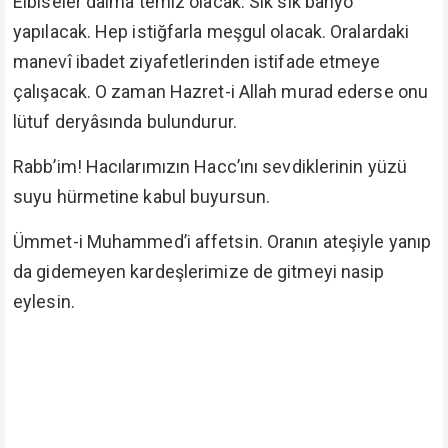
Elbiseler daima temiz olacak. Sık sık banyo
yapılacak. Hep istiğfarla meşgul olacak. Oralardaki
manevî ibadet ziyafetlerinden istifade etmeye
çalışacak. O zaman Hazret-i Allah murad ederse onu
lütuf deryâsında bulundurur.
Rabb’im! Hacılarımızın Hacc’ını sevdiklerinin yüzü
suyu hürmetine kabul buyursun.
Ümmet-i Muhammed’i affetsin. Oranın ateşiyle yanıp
da gidemeyen kardeşlerimize de gitmeyi nasip
eylesin.