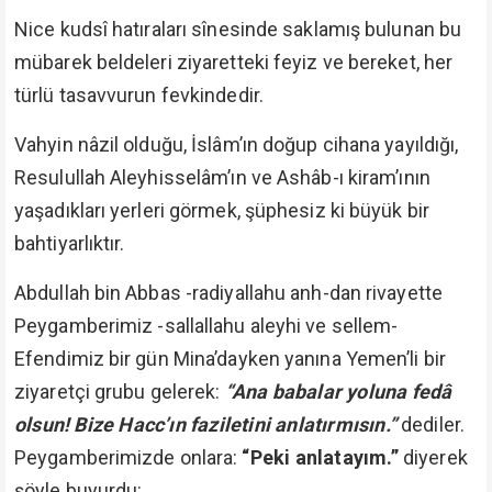
Nice kudsî hatıraları sînesinde saklamış bulunan bu
mübarek beldeleri ziyaretteki feyiz ve bereket, her
türlü tasavvurun fevkindedir.
Vahyin nâzil olduğu, İslâm’ın doğup cihana yayıldığı,
Resulullah Aleyhisselâm’ın ve Ashâb-ı kiram’ının
yaşadıkları yerleri görmek, şüphesiz ki büyük bir
bahtiyarlıktır.
Abdullah bin Abbas -radiyallahu anh-dan rivayette
Peygamberimiz -sallallahu aleyhi ve sellem-
Efendimiz bir gün Mina’dayken yanına Yemen’li bir
ziyaretçi grubu gelerek:
“Ana babalar yoluna fedâ
olsun! Bize Hacc’ın faziletini anlatırmısın.”
dediler.
Peygamberimizde onlara:
“Peki anlatayım.”
diyerek
şöyle buyurdu: