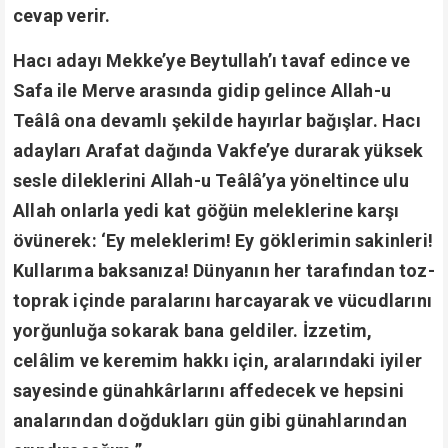
cevap verir.
Hacı adayı Mekke’ye Beytullah’ı tavaf edince ve
Safa ile Merve arasında gidip gelince Allah-u
Teâlâ ona devamlı şekilde hayırlar bağışlar. Hacı
adayları Arafat dağında Vakfe’ye durarak yüksek
sesle dileklerini Allah-u Teâlâ’ya yöneltince ulu
Allah onlarla yedi kat göğün meleklerine karşı
övünerek: ‘Ey meleklerim! Ey göklerimin sakinleri!
Kullarıma baksanıza! Dünyanın her tarafından toz-
toprak içinde paralarını harcayarak ve vücudlarını
yorğunluğa sokarak bana geldiler. İzzetim,
celâlim ve keremim hakkı için, aralarındaki iyiler
sayesinde günahkârlarını affedecek ve hepsini
analarından doğdukları gün gibi günahlarından