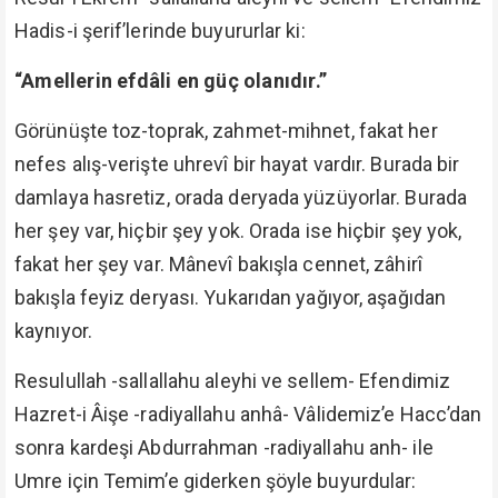
Hadis-i şerif’lerinde buyururlar ki:
“Amellerin efdâli en güç olanıdır.”
Görünüşte toz-toprak, zahmet-mihnet, fakat her
nefes alış-verişte uhrevî bir hayat vardır. Burada bir
damlaya hasretiz, orada deryada yüzüyorlar. Burada
her şey var, hiçbir şey yok. Orada ise hiçbir şey yok,
fakat her şey var. Mânevî bakışla cennet, zâhirî
bakışla feyiz deryası. Yukarıdan yağıyor, aşağıdan
kaynıyor.
Resulullah -sallallahu aleyhi ve sellem- Efendimiz
Hazret-i Âişe -radiyallahu anhâ- Vâlidemiz’e Hacc’dan
sonra kardeşi Abdurrahman -radiyallahu anh- ile
Umre için Temim’e giderken şöyle buyurdular: