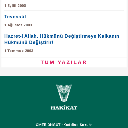
1 Eylül 2003
Tevessül
1 Ağustos 2003
Hazret-i Allah, Hükmünü Değiştirmeye Kalkanın
Hükmünü Değiştirir!
1 Temmuz 2003
TÜM YAZILAR
ÖMER ÖNGÜT
-Kuddise Sırruh-