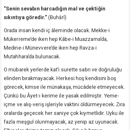
“Senin sevabın harcadığın mal ve çektiğin
sıkıntıya göredir.”
(Buhârî)
Orada insan kendi iç âleminde olacak. Mekke-i
Mükerreme’de iken hep Kâbe-i Muazzama’da,
Medine-i Münevvere’de iken hep Ravza-i
Mutahhara’da bulunacak.
O mübarek yerlerde kat’i surette sabrı ve doğruluğu
elinden bırakmayacak. Herkesi hoş kendisini boş
görecek, kimse ile münakaşa, mücâdele etmeyecek.
Çünkü bu Âyet-i kerime ile yasak edilmiştir. Yeme-
içme ve alış-veriş işleriyle vaktini öldürmeyecek. Zira
oralarda geçecek her saniye çok kıymetlidir. Uyku ile
fazla meşgul olunmayacak, az yenip az uyunacak.