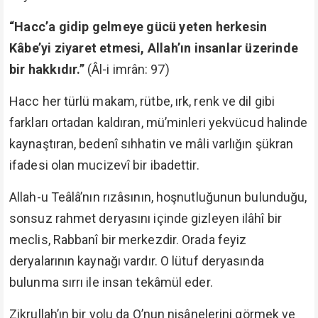
“Hacc’a gidip gelmeye gücü yeten herkesin
Kâbe’yi ziyaret etmesi, Allah’ın insanlar üzerinde
bir hakkıdır.”
(Âl-i imrân: 97)
Hacc her türlü makam, rütbe, ırk, renk ve dil gibi
farkları ortadan kaldıran, mü’minleri yekvücud halinde
kaynaştıran, bedenî sıhhatin ve mâli varlığın şükran
ifadesi olan mucizevî bir ibadettir.
Allah-u Teâlâ’nın rızâsının, hoşnutluğunun bulunduğu,
sonsuz rahmet deryasını içinde gizleyen ilâhî bir
meclis, Rabbanî bir merkezdir. Orada feyiz
deryalarının kaynağı vardır. O lütuf deryasında
bulunma sırrı ile insan tekâmül eder.
Zikrullah’ın bir yolu da O’nun nişânelerini görmek ve