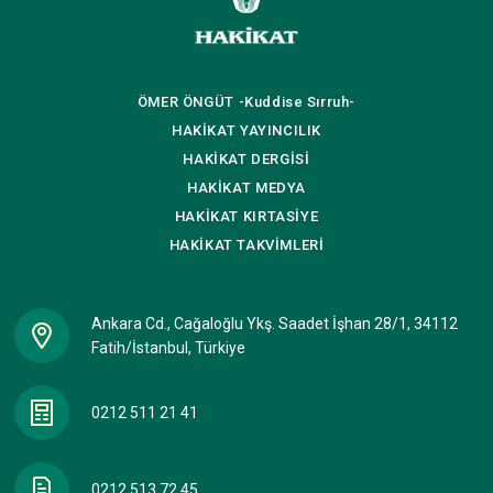
ÖMER ÖNGÜT
-Kuddise Sırruh-
HAKİKAT
YAYINCILIK
HAKİKAT
DERGİSİ
HAKİKAT
MEDYA
HAKİKAT
KIRTASİYE
HAKİKAT
TAKVİMLERİ
Ankara Cd., Cağaloğlu Ykş. Saadet İşhan 28/1, 34112
Fatih/İstanbul, Türkiye
0212 511 21 41
0212 513 72 45