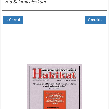
Ve’s-Selamü aleyküm.
Önceki
Sonraki