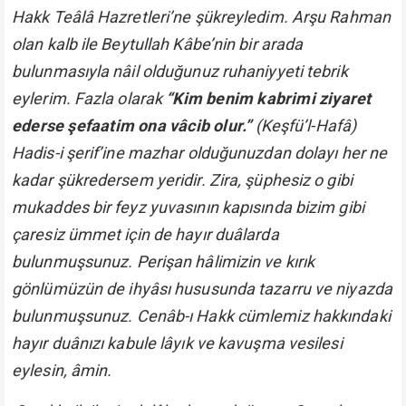
Hakk Teâlâ Hazretleri’ne şükreyledim. Arşu Rahman
olan kalb ile Beytullah Kâbe’nin bir arada
bulunmasıyla nâil olduğunuz ruhaniyyeti tebrik
eylerim. Fazla olarak
“Kim benim kabrimi ziyaret
ederse şefaatim ona vâcib olur.”
(Keşfü’l-Hafâ)
Hadis-i şerif’ine mazhar olduğunuzdan dolayı her ne
kadar şükredersem yeridir. Zira, şüphesiz o gibi
mukaddes bir feyz yuvasının kapısında bizim gibi
çaresiz ümmet için de hayır duâlarda
bulunmuşsunuz. Perişan hâlimizin ve kırık
gönlümüzün de ihyâsı hususunda tazarru ve niyazda
bulunmuşsunuz. Cenâb-ı Hakk cümlemiz hakkındaki
hayır duânızı kabule lâyık ve kavuşma vesilesi
eylesin, âmin.