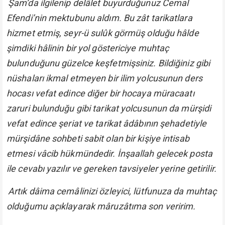
Şam’da ilgilenip delâlet buyurduğunuz Cemal
Efendi’nin mektubunu aldım. Bu zât tarikatlara
hizmet etmiş, seyr-ü sulûk görmüş olduğu hâlde
şimdiki hâlinin bir yol göstericiye muhtaç
bulunduğunu güzelce keşfetmişsiniz. Bildiğiniz gibi
nüshaları ikmal etmeyen bir ilim yolcusunun ders
hocası vefat edince diğer bir hocaya müracaatı
zaruri bulunduğu gibi tarikat yolcusunun da mürşidi
vefat edince şeriat ve tarikat âdâbının şehadetiyle
mürşidâne sohbeti sabit olan bir kişiye intisab
etmesi vâcib hükmündedir. İnşaallah gelecek posta
ile cevabı yazılır ve gereken tavsiyeler yerine getirilir.
Artık dâima cemâlinizi özleyici, lütfunuza da muhtaç
olduğumu açıklayarak mâruzâtıma son veririm.