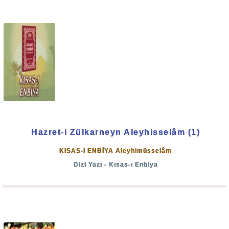
“Andolsun ki biz Semud kavmine: ‘Allah’a kulluk edin!’
desin diye kardeşleri Sâlih’i gönderdik.
Hemen birbirleriyle çekişen iki zümre oluverdiler.”
(Neml: 45)
Nitekim Resulullah Aleyhisselâm’ın da zaman-ı
saâdetlerinde halk iki fırkaya ayrılmış ve aralarında
mücadele başlamıştı.
Hazret-i Zülkarneyn Aleyhisselâm (1)
KISAS-I ENBİYA Aleyhimüsselâm
Hak-bâtıl mücadelesi insanlık tarihi boyunca sürüp
Dizi Yazı - Kısas-ı Enbiya
gelmiştir ve kıyamete kadar da devam edeceği
muhakkaktır.
Bu minval üzere bazı Peygamber Aleyhimüsselâm
Hazerâtı ve onlara karşı gelen
“Hizbüşşeytan”
adı ile