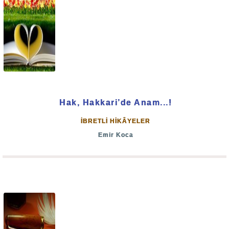
anılan şeytan taraftarlarından da misaller verilerek, Hakk
ile bâtılın arasına Âyet-i kerime ve Hadis-i şerif’lerin nur
ışığı altında berzah konulmakta ve Ümmet-i Muhammed’in
istifadesine arz edilmektedir.
Allah'a emanet olunuz.
Hak, Hakkari’de Anam...!
Bâki esselamü aleyküm ve rahmetullah...
İBRETLİ HİKÂYELER
Emir Koca