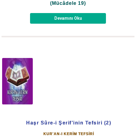
(Mücâdele 19)
Allah-u Teâlâ, şeytanın insanlığın babası Âdem
Aleyhisselâm’a olan düşmanlığını, onu yasak meyveden
Devamını Oku
yedirerek nasıl aldattığını, yalan yere yemin ederek ve hile
ile Rabb’ine karşı nasıl muhalefet ettirdiğini, neticede
cennetten çıkarılmaya sebep olduğunu, Âdemoğullarına
kıyamete kadar süren bir harp ilân ettiğini, Kur’an-ı
kerim’inde açıkça haber vermiştir.
Kullarına karşı çok şefkatli, çok merhametli olduğundan
şeytanın düşmanlığından korumak ve sakındırmak için
şöyle buyuruyor:
“Ey Âdemoğulları! Ben size: ‘Şeytana ibadet etmeyin,
o sizin apaçık bir düşmanınızdır, bana kulluk edin, bu
Haşr Sûre-i Şerif’inin Tefsiri (2)
dosdoğru yoldur.’ diye emretmedim mi?”
(Yâsin: 60-61)
KUR'AN-I KERİM TEFSİRİ