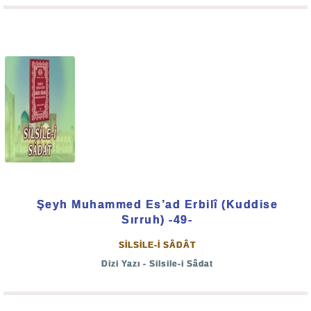
“Doğrusu, ki ben hep doğruyu söylerim, mutlaka sen
ve sana uyanların hepsiyle cehennemi dolduracağım.”
(Sâd: 84-85)
Bu ilâhî beyan, Allah-u Teâlâ’nın emrini ve hükmünü bırakıp
da şeytana uyan herkes için azap bildiren bir tehdittir.
Onlar o fena hareketlerinin cezasına kavuşmuş
olacaklardır. Bu ise fıtrî kabiliyetlerini kötüye
kullanmalarının bir neticesidir.
Şeyh Muhammed Es’ad Erbilî (Kuddise
Sırruh) -49-
Tarih boyunca hak-bâtıl mücâdelesinin esası budur.
“Hizbullah”
ile
“Hizbüşşeytan”
devamlı surette mücâdele
SİLSİLE-İ SÂDÂT
hâlinde bulunmuşlardır.
Dizi Yazı - Silsile-i Sâdat
Nitekim bir Âyet-i kerime’de şöyle buyuruluyor: