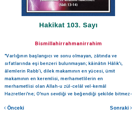
Hakikat 103. Sayı
Bismillahirrahmanirrahim
"Varlığının başlangıcı ve sonu olmayan, zâtında ve
sıfatlarında eşi benzeri bulunmayan; kâinâtın Hâlik'ı,
âlemlerin Rabb’i, dilek makamının en yücesi, ümit
makamının en keremlisi, merhametlilerin en
merhametlisi olan Allah-u zül-celâl vel-kemâl
Hazretleri'ne; O'nun sevdiği ve beğendiği şekilde bitmez-
tükenmez hamd-ü senâlar olsun.
Önceki
Sonraki
Bütün kâinat zât-ı Ahmedî'si ve nûr-i Muhammedî'si
şerefine yaratılan, Allah-u Teâlâ'nın yüce Resul'ü ve
biricik Habib'i, Rubûbiyet esrârının emîni, ahlâk-ı