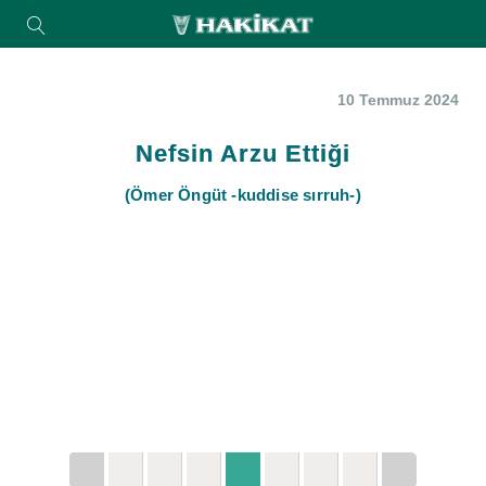
10 Temmuz 2024
Nefsin Arzu Ettiği
(Ömer Öngüt -kuddise sırruh-)
“Nefsimizin arzu ettiği şeyleri tatlı tatlı severiz. Bu
tatlı sevgiler sonradan bize acıya mâloluyor.”
(22 Mart 1980)
1
2
3
4
5