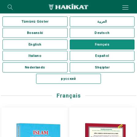
Tümünü Göster
العربية
Bosanski
Deutsch
English
Français
Italiano
Español
Nederlands
Shqiptar
русский
Français