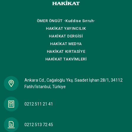
Miséricordieux, le Très
proclame dans un verset
Miséricordieux. Paix et
Coranique: “Dis: ‘Il est Allah,
grâce infinie à notre Maître
Unique.’” (SOURATE Le
Mohammed Mustapha, Son
Monothéisme Pur: verset 1)
ÖMER ÖNGÜT
-Kuddise Sırruh-
sublime Envoyé, Son unique
LES CHRETIENS EN
HAKİKAT
YAYINCILIK
Bien-aimé qui nous guide
REVANCHE ACCEPTENT
Ici-bas et dans l’Au-delà,
L’EXISTENCE DE TROIS
HAKİKAT
DERGİSİ
que toute créature se doit
DIVINITES LORSQU’ILS
HAKİKAT
MEDYA
d’honorer, l’élu d’entre les
DISENT: “Le Père, le Fils, le
HAKİKAT
KIRTASİYE
créatures ; et paix sur tous
Saint Esprit”. Quelle grande
les prophètes, leurs parents
absurdité. OR ALLAH LE
HAKİKAT
TAKVİMLERİ
et leurs compagnons; paix
TOUT PUISSANT DÉCLARE
sur les ‘El Atbaïne’ (Les
SANS AUCUNE AMBIGUITÉ
croyants qui ont vu et se
DANS LE SAINT CORAN,
sont entretenus avec les
Ankara Cd., Cağaloğlu Ykş. Saadet İşhan 28/1, 34112
SOURATE "LE
‘Sahabba el Kiram’ -les
MONOTHÉISME PUR": “IL
Fatih/İstanbul, Türkiye
nobles compag…
N’A JAMAIS ENGENDRÉ,
N’A PAS ÉTÉ ENGENDRÉ
NON PLUS.” (SOURATE Le…
0212 511 21 41
0212 513 72 45