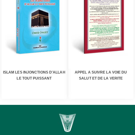
ISLAM LES INJONCTIONS D'ALLAH
APPEL A SUIVRE LA VOIE DU
LE TOUT PUISSANT
SALUT ET DE LA VERITE
ISLAM LES INJONCTIONS
APPEL A SUIVRE LA VOIE DU
D'ALLAH LE TOUT PUISSANT
SALUT ET DE LA VERITE
PRÉAMBULE Louange à
APPEL A SUIVRE LA VOIE
Allah le Très Haut, le
DU SALUT ET DE LA VERITE
Créateur des mondes, le
Allah le Tout Puissant