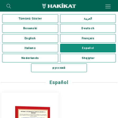
Tümünü Göster
العربية
Bosanski
Deutsch
English
Français
Italiano
Español
Nederlands
Shqiptar
русский
Español