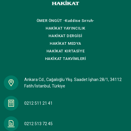
CRISTIANOS AL CAMINO DE
LA RECTITUD Y LA
REDENCIÓN (Este folleto ha
sido preparado para
ÖMER ÖNGÜT
-Kuddise Sırruh-
describir brevemente la fe
HAKİKAT
YAYINCILIK
Islámica en Ala y el estatus
HAKİKAT
DERGİSİ
de Jesús (la paz y la
bendición de Ala sean con
HAKİKAT
MEDYA
el (PBSCE)) así como para
HAKİKAT
KIRTASİYE
invitar a los Cristianos al
HAKİKAT
TAKVİMLERİ
camino de la rectitud y la
redención.) EL
TODOPODEROSO Y
MAJESTUOSO ALA (SEA
Ankara Cd., Cağaloğlu Ykş. Saadet İşhan 28/1, 34112
GLORIFICADO Y
Fatih/İstanbul, Türkiye
EXALTADO), DECLARA EN
EL SANTO CORÁN: “DI: «¡ÉL
ES ALA, UNO!” (AL IJLAS: 1)
0212 511 21 41
LOS CRISTIANOS, AL DECIR:
“PADRE, HIJO Y ESPIRITU
SANTO” ESTAN SOMETIEN…
0212 513 72 45