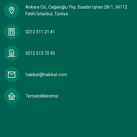
Ankara Cd., Cağaloğlu Ykş. Saadet İşhan 28/1, 34112
Fatih/İstanbul, Türkiye
0212 511 21 41
0212 513 72 45
hakikat@hakikat.com
Temsilciliklerimiz