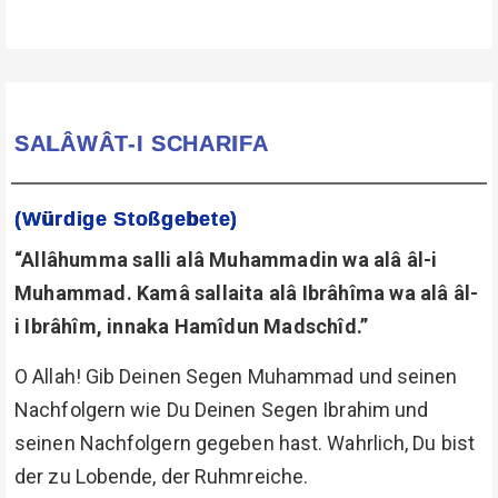
SALÂWÂT-I SCHARIFA
(Würdige Stoßgebete)
“Allâhumma salli alâ Muhammadin wa alâ âl-i
Muhammad. Kamâ sallaita alâ Ibrâhîma wa alâ âl-
i Ibrâhîm, innaka Hamîdun Madschîd.”
O Allah! Gib Deinen Segen Muhammad und seinen
Nachfolgern wie Du Deinen Segen Ibrahim und
seinen Nachfolgern gegeben hast. Wahrlich, Du bist
der zu Lobende, der Ruhmreiche.