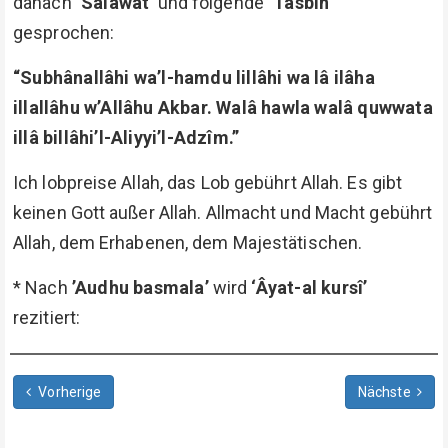
danach
‘Salâwat’
und folgende
‘Tasbih’
gesprochen:
“Subhânallâhi wa’l-hamdu lillâhi wa lâ ilâha
illallâhu w’Allâhu Akbar. Walâ hawla walâ quwwata
illâ billâhi’l-Aliyyi’l-Adzîm.”
Ich lobpreise Allah, das Lob gebührt Allah. Es gibt
keinen Gott außer Allah. Allmacht und Macht gebührt
Allah, dem Erhabenen, dem Majestätischen.
* Nach
’Audhu basmala’
wird
‘Âyat-al kursî’
rezitiert:
Vorherige
Nächste