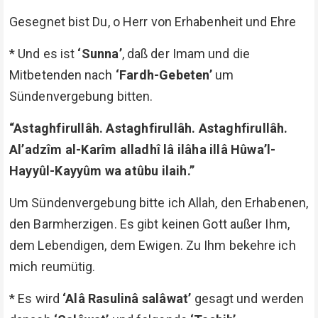
Gesegnet bist Du, o Herr von Erhabenheit und Ehre
* Und es ist
‘Sunna’
, daß der Imam und die
Mitbetenden nach
‘Fardh-Gebeten’
um
Sündenvergebung bitten.
“Astaghfirullâh. Astaghfirullâh. Astaghfirullâh.
Al’adzîm al-Karîm alladhî lâ ilâha illâ Hûwa’l-
Hayyûl-Kayyûm wa atûbu ilaih.”
Um Sündenvergebung bitte ich Allah, den Erhabenen,
den Barmherzigen. Es gibt keinen Gott außer Ihm,
dem Lebendigen, dem Ewigen. Zu Ihm bekehre ich
mich reumütig.
* Es wird
‘Alâ Rasulinâ salâwat’
gesagt und werden