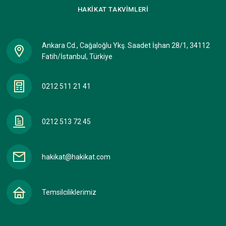
HAKİKAT
TAKVİMLERİ
Ankara Cd., Cağaloğlu Ykş. Saadet İşhan 28/1, 34112
Fatih/İstanbul, Türkiye
0212 511 21 41
0212 513 72 45
hakikat@hakikat.com
Temsilciliklerimiz