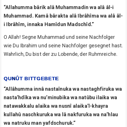
“Allahumma bârik alâ Muhammadin wa alâ âl-i
Muhammad. Kamâ bârakta alâ Ibrâhîma wa alâ âl-
i Ibrâhîm, innaka Hamîdun Madschîd.”
O Allah! Segne Muhammad und seine Nachfolger
wie Du Ibrahim und seine Nachfolger gesegnet hast.
Wahrlich, Du bist der zu Lobende, der Ruhmreiche.
QUNÛT BITTGEBETE
“Allâhumma innâ nastaînuka wa nastaghfiruka wa
nasta’hdîka wa nu’minubika wa natûbu ilaika wa
natawakkalu alaika wa nusnî alaika’l-khayra
kullahû naschkuruka wa lâ nakfuruka wa na’hlau
wa natruku man yafdschuruk.”