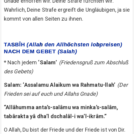
Gnade erhoffen wir. Deine Strafe fürchten wir.
Wahrlich, Deine Strafe ergreift die Ungläubigen, ja sie
kommt von allen Seiten zu ihnen.
TASBÎH
(Allah den Allhöchsten lobpreisen)
NACH DEM GEBET
(Salah)
* Nach jedem
‘Salam’
(Friedensgruß zum Abschluß
des Gebets)
Salam: ‘Assalamu Alaikum wa Rahmatu-llah’
(Der
Frieden sei auf euch und Allahs Gnade)
“Allâhumma anta’s-salâmu wa minka’s-salâm,
tabârakta yâ dha’l dschalâl-i wa’l-ikrâm.”
O Allah, Du bist der Friede und der Friede ist von Dir.