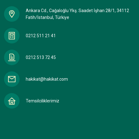
Ankara Cd., Cağaloğlu Ykş. Saadet İşhan 28/1, 34112
Fatih/İstanbul, Türkiye
0212 511 21 41
0212 513 72 45
hakikat@hakikat.com
Temsilciliklerimiz