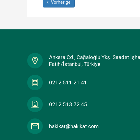
Vorherige
Ankara Cd., Cağaloğlu Ykş. Saadet İşh
Fatih/İstanbul, Türkiye
0212 511 21 41
0212 513 72 45
hakikat@hakikat.com