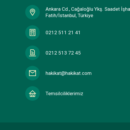
Ankara Cd., Cağaloğlu Ykş. Saadet İşh
Fatih/İstanbul, Türkiye
0212 511 21 41
0212 513 72 45
hakikat@hakikat.com
Temsilciliklerimiz