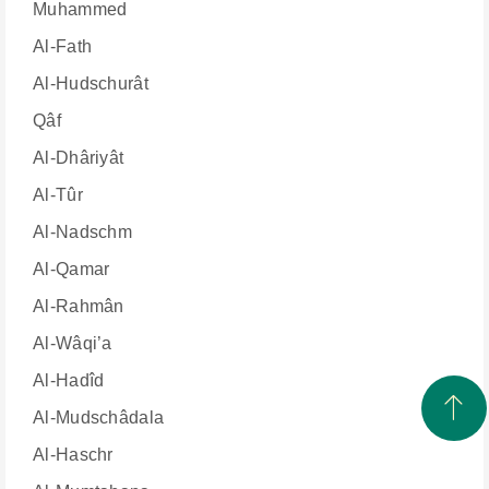
Muhammed
Al-Fath
Al-Hudschurât
Qâf
Al-Dhâriyât
Al-Tûr
Al-Nadschm
Al-Qamar
Al-Rahmân
Al-Wâqi’a
Al-Hadîd
Al-Mudschâdala
Al-Haschr