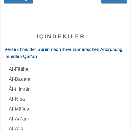
İÇINDEKILER
Verzeichnis der Suren nach ihrer numerischen Anordnung
im edlen Qur’ân
Al-Fâtiha
Al-Baqara
Âl-i ‘Imrân
Al-Nisâ
Al-Mâ’ida
Al-An’âm
Al-A’râf