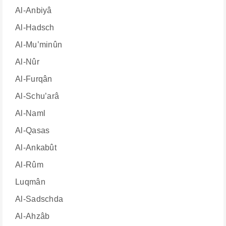
Al-Anbiyâ
Al-Hadsch
Al-Mu’minûn
Al-Nûr
Al-Furqân
Al-Schu’arâ
Al-Naml
Al-Qasas
Al-Ankabût
Al-Rûm
Luqmân
Al-Sadschda
Al-Ahzâb