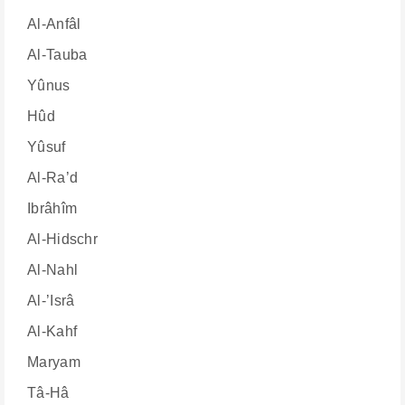
Al-Anfâl
Al-Tauba
Yûnus
Hûd
Yûsuf
Al-Ra’d
Ibrâhîm
Al-Hidschr
Al-Nahl
Al-’Isrâ
Al-Kahf
Maryam
Tâ-Hâ