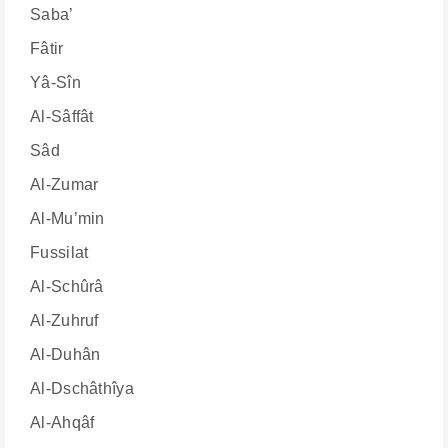
Saba’
Fâtir
Yâ-Sîn
Al-Sâffât
Sâd
Al-Zumar
Al-Mu’min
Fussilat
Al-Schûrâ
Al-Zuhruf
Al-Duhân
Al-Dschâthîya
Al-Ahqâf