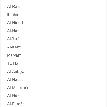
Al-Ra’d
Ibrâhîm
Al-Hidschr
Al-Nahl
Al-’Isrâ
Al-Kahf
Maryam
Tâ-Hâ
Al-Anbiyâ
Al-Hadsch
Al-Mu’minûn
Al-Nûr
Al-Furqân