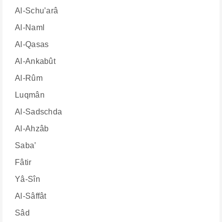
Al-Schu’arâ
Al-Naml
Al-Qasas
Al-Ankabût
Al-Rûm
Luqmân
Al-Sadschda
Al-Ahzâb
Saba’
Fâtir
Yâ-Sîn
Al-Sâffât
Sâd