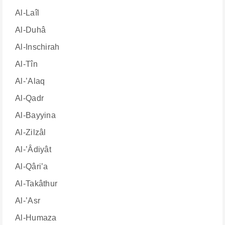
Al-Laîl
Al-Duhâ
Al-Inschirah
Al-Tîn
Al-’Alaq
Al-Qadr
Al-Bayyina
Al-Zilzâl
Al-’Âdiyât
Al-Qâri’a
Al-Takâthur
Al-’Asr
Al-Humaza