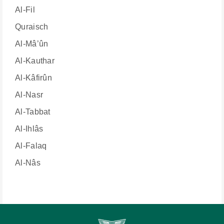
Al-Fil
Quraisch
Al-Mâ’ûn
Al-Kauthar
Al-Kâfirûn
Al-Nasr
Al-Tabbat
Al-Ihlâs
Al-Falaq
Al-Nâs