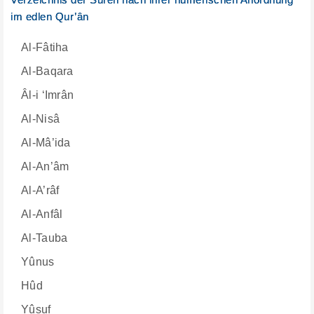
im edlen Qur’ân
Al-Fâtiha
Al-Baqara
Âl-i ‘Imrân
Al-Nisâ
Al-Mâ’ida
Al-An’âm
Al-A’râf
Al-Anfâl
Al-Tauba
Yûnus
Hûd
Yûsuf