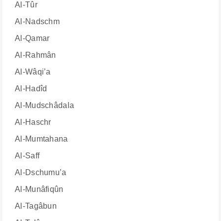
Al-Tûr
Al-Nadschm
Al-Qamar
Al-Rahmân
Al-Wâqi’a
Al-Hadîd
Al-Mudschâdala
Al-Haschr
Al-Mumtahana
Al-Saff
Al-Dschumu’a
Al-Munâfiqûn
Al-Tagâbun