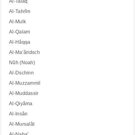
Al-Talâq
Al-Tahrîm
Al-Mulk
Al-Qalam
Al-Hâqqa
Al-Ma’âridsch
Nûh (Noah)
Al-Dschinn
Al-Muzzammil
Al-Muddassir
Al-Qiyâma
Al-Insân
Al-Mursalât
Al-Naba’