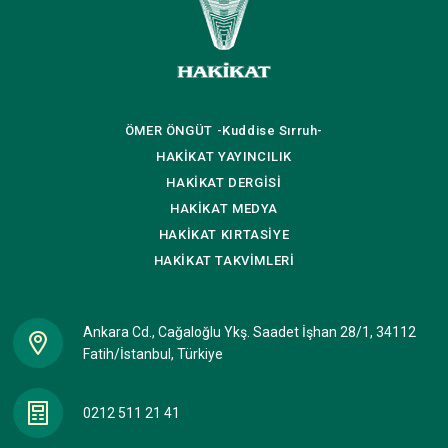
ÖMER ÖNGÜT
-Kuddise Sırruh-
HAKİKAT
YAYINCILIK
HAKİKAT
DERGİSİ
HAKİKAT
MEDYA
HAKİKAT
KIRTASİYE
HAKİKAT
TAKVİMLERİ
Ankara Cd., Cağaloğlu Ykş. Saadet İşhan 28/1, 34112
Fatih/İstanbul, Türkiye
0212 511 21 41