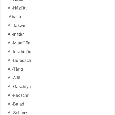
Al-Nâzi’ât
‘Abasa
Al-Takwîr
Al-Infitâr
Al-Mutaffifîn
Al-Inschiqâq
Al-Burûdsch
Al-Târiq
Al-A’lâ
Al-Gâschîya
Al-Fadschr
Al-Balad
Al-Schams