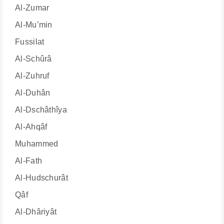
Al-Zumar
Al-Mu’min
Fussilat
Al-Schûrâ
Al-Zuhruf
Al-Duhân
Al-Dschâthîya
Al-Ahqâf
Muhammed
Al-Fath
Al-Hudschurât
Qâf
Al-Dhâriyât