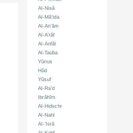
Al-Nisâ
Al-Mâ’ida
Al-An’âm
Al-A’râf
Al-Anfâl
Al-Tauba
Yûnus
Hûd
Yûsuf
Al-Ra’d
Ibrâhîm
Al-Hidschr
Al-Nahl
Al-’Isrâ
Al-Kahf