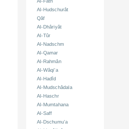
Al-Fath
Al-Hudschurât
Qâf
Al-Dhâriyât
Al-Tûr
Al-Nadschm
Al-Qamar
Al-Rahmân
Al-Wâqi’a
Al-Hadîd
Al-Mudschâdala
Al-Haschr
Al-Mumtahana
Al-Saff
Al-Dschumu’a