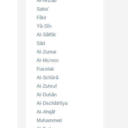
Al-Ahzâb
Saba’
Fâtir
Yâ-Sîn
Al-Sâffât
Sâd
Al-Zumar
Al-Mu’min
Fussilat
Al-Schûrâ
Al-Zuhruf
Al-Duhân
Al-Dschâthîya
Al-Ahqâf
Muhammed