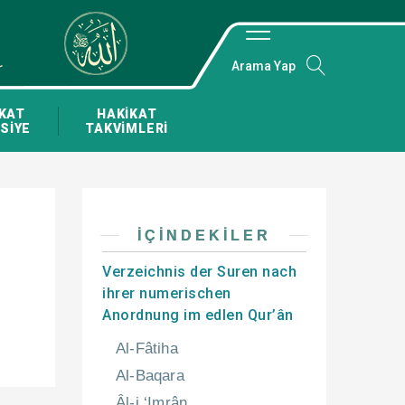
Arama Yap
KAT
HAKİKAT
SİYE
TAKVİMLERİ
İÇINDEKILER
Verzeichnis der Suren nach
ihrer numerischen
Anordnung im edlen Qur’ân
Al-Fâtiha
Al-Baqara
Âl-i ‘Imrân