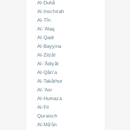
Al-Duhâ
Al-Inschirah
Al-Tîn
Al-’Alaq
Al-Qadr
Al-Bayyina
Al-Zilzâl
Al-’Âdiyât
Al-Qâri’a
Al-Takâthur
Al-’Asr
Al-Humaza
Al-Fil
Quraisch
Al-Mâ’ûn