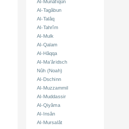
Al-Munâfiqûn
Al-Tagâbun
Al-Talâq
Al-Tahrîm
Al-Mulk
Al-Qalam
Al-Hâqqa
Al-Ma’âridsch
Nûh (Noah)
Al-Dschinn
Al-Muzzammil
Al-Muddassir
Al-Qiyâma
Al-Insân
Al-Mursalât