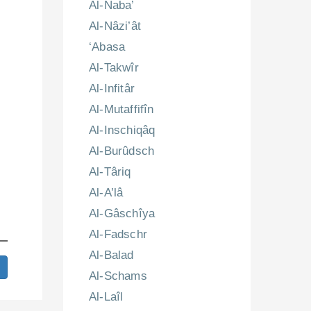
Al-Naba’
Al-Nâzi’ât
‘Abasa
Al-Takwîr
Al-Infitâr
Al-Mutaffifîn
Al-Inschiqâq
Al-Burûdsch
Al-Târiq
Al-A’lâ
Al-Gâschîya
Al-Fadschr
Al-Balad
Al-Schams
Al-Laîl