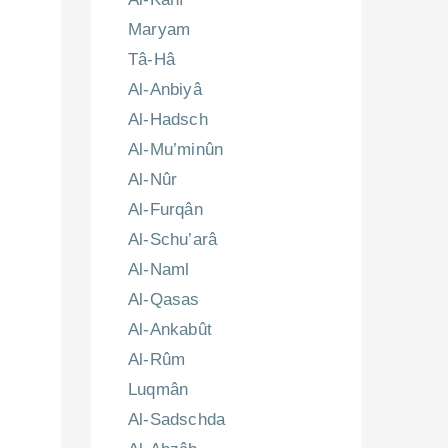
Maryam
Tâ-Hâ
Al-Anbiyâ
Al-Hadsch
Al-Mu’minûn
Al-Nûr
Al-Furqân
Al-Schu’arâ
Al-Naml
Al-Qasas
Al-Ankabût
Al-Rûm
Luqmân
Al-Sadschda