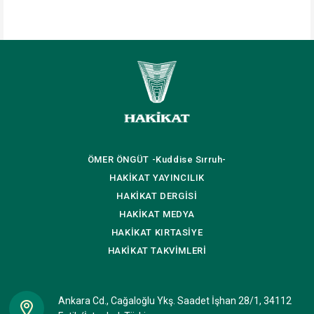
ÖMER ÖNGÜT
-Kuddise Sırruh-
HAKİKAT
YAYINCILIK
HAKİKAT
DERGİSİ
HAKİKAT
MEDYA
HAKİKAT
KIRTASİYE
HAKİKAT
TAKVİMLERİ
Ankara Cd., Cağaloğlu Ykş. Saadet İşhan 28/1, 34112