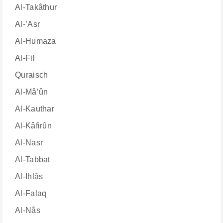
Al-Takâthur
Al-’Asr
Al-Humaza
Al-Fil
Quraisch
Al-Mâ’ûn
Al-Kauthar
Al-Kâfirûn
Al-Nasr
Al-Tabbat
Al-Ihlâs
Al-Falaq
Al-Nâs