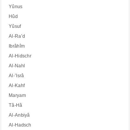
Yûnus
Hûd
Yûsuf
Al-Ra’d
Ibrâhîm
Al-Hidschr
Al-Nahl
Al-’Isrâ
Al-Kahf
Maryam
Tâ-Hâ
Al-Anbiyâ
Al-Hadsch