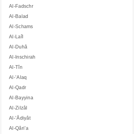
Al-Fadschr
Al-Balad
Al-Schams
Al-Laîl
Al-Duhâ
Al-Inschirah
Al-Tîn
Al-’Alaq
Al-Qadr
Al-Bayyina
Al-Zilzâl
Al-’Âdiyât
Al-Qâri’a