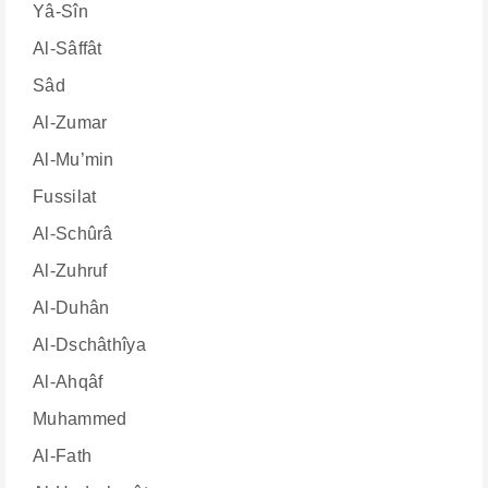
Yâ-Sîn
Al-Sâffât
Sâd
Al-Zumar
Al-Mu’min
Fussilat
Al-Schûrâ
Al-Zuhruf
Al-Duhân
Al-Dschâthîya
Al-Ahqâf
Muhammed
Al-Fath