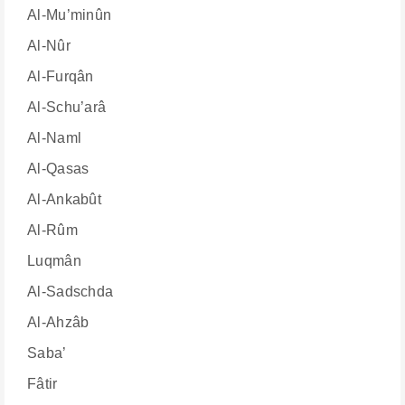
Al-Mu’minûn
Al-Nûr
Al-Furqân
Al-Schu’arâ
Al-Naml
Al-Qasas
Al-Ankabût
Al-Rûm
Luqmân
Al-Sadschda
Al-Ahzâb
Saba’
Fâtir