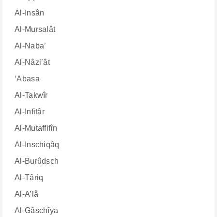
Al-Insân
Al-Mursalât
Al-Naba’
Al-Nâzi’ât
‘Abasa
Al-Takwîr
Al-Infitâr
Al-Mutaffifîn
Al-Inschiqâq
Al-Burûdsch
Al-Târiq
Al-A’lâ
Al-Gâschîya