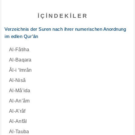
İÇINDEKILER
Verzeichnis der Suren nach ihrer numerischen Anordnung
im edlen Qur’ân
Al-Fâtiha
Al-Baqara
Âl-i ‘Imrân
Al-Nisâ
Al-Mâ’ida
Al-An’âm
Al-A’râf
Al-Anfâl
Al-Tauba