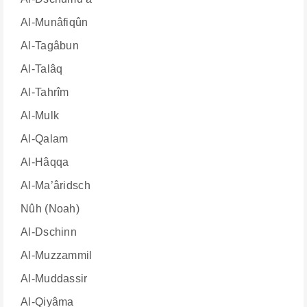
Al-Munâfiqûn
Al-Tagâbun
Al-Talâq
Al-Tahrîm
Al-Mulk
Al-Qalam
Al-Hâqqa
Al-Ma’âridsch
Nûh (Noah)
Al-Dschinn
Al-Muzzammil
Al-Muddassir
Al-Qiyâma