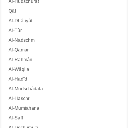
Al-Hudschurât
Qâf
Al-Dhâriyât
Al-Tûr
Al-Nadschm
Al-Qamar
Al-Rahmân
Al-Wâqi’a
Al-Hadîd
Al-Mudschâdala
Al-Haschr
Al-Mumtahana
Al-Saff
Al-Dschumu’a