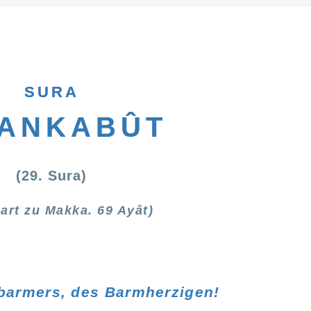
SURA
-ANKABÛT
(29. Sura)
art zu Makka. 69 Ayât)
rbarmers, des Barmherzigen!