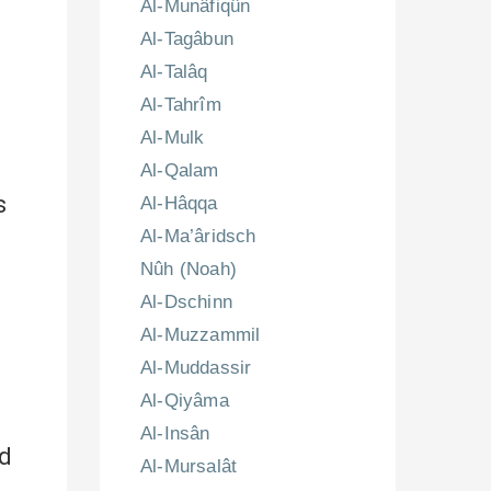
Al-Munâfiqûn
Al-Tagâbun
Al-Talâq
Al-Tahrîm
Al-Mulk
Al-Qalam
s
Al-Hâqqa
Al-Ma’âridsch
Nûh (Noah)
Al-Dschinn
Al-Muzzammil
Al-Muddassir
Al-Qiyâma
Al-Insân
nd
Al-Mursalât