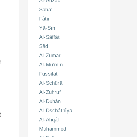
Al-Ahzâb
Saba’
Fâtir
Yâ-Sîn
.
Al-Sâffât
Sâd
Al-Zumar
m
Al-Mu’min
Fussilat
Al-Schûrâ
Al-Zuhruf
Al-Duhân
Al-Dschâthîya
d
Al-Ahqâf
Muhammed