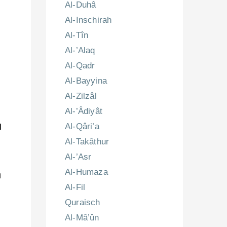
Al-Duhâ
Al-Inschirah
Al-Tîn
Al-’Alaq
Al-Qadr
Al-Bayyina
Al-Zilzâl
Al-’Âdiyât
u
Al-Qâri’a
Al-Takâthur
Al-’Asr
Al-Humaza
h
Al-Fil
Quraisch
Al-Mâ’ûn