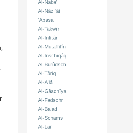
Al-Naba’
Al-Nâzi’ât
‘Abasa
Al-Takwîr
Al-Infitâr
,
Al-Mutaffifîn
Al-Inschiqâq
Al-Burûdsch
r
Al-Târiq
Al-A’lâ
Al-Gâschîya
r
Al-Fadschr
Al-Balad
Al-Schams
Al-Laîl