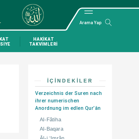
Arama Yap
KAT
HAKİKAT
SİYE
TAKVİMLERİ
İÇINDEKILER
Verzeichnis der Suren nach
ihrer numerischen
Anordnung im edlen Qur’ân
Al-Fâtiha
Al-Baqara
Âl-i ‘Imrân