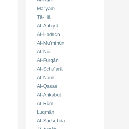
Maryam
Tâ-Hâ
Al-Anbiyâ
Al-Hadsch
Al-Mu’minûn
Al-Nûr
Al-Furqân
Al-Schu’arâ
Al-Naml
Al-Qasas
Al-Ankabût
Al-Rûm
Luqmân
Al-Sadschda