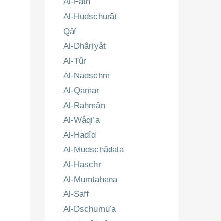
Al-Fath
Al-Hudschurât
Qâf
Al-Dhâriyât
Al-Tûr
Al-Nadschm
Al-Qamar
Al-Rahmân
Al-Wâqi’a
Al-Hadîd
Al-Mudschâdala
Al-Haschr
Al-Mumtahana
Al-Saff
Al-Dschumu’a