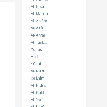
Al-Nisâ
Al-Mâ’ida
Al-An’âm
Al-A’râf
Al-Anfâl
Al-Tauba
Yûnus
Hûd
Yûsuf
Al-Ra’d
Ibrâhîm
Al-Hidschr
Al-Nahl
Al-’Isrâ
Al-Kahf