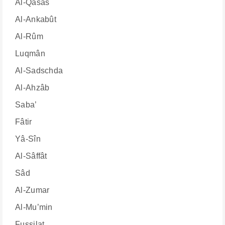
Al-Qasas
Al-Ankabût
Al-Rûm
Luqmân
Al-Sadschda
Al-Ahzâb
Saba’
Fâtir
Yâ-Sîn
Al-Sâffât
Sâd
Al-Zumar
Al-Mu’min
Fussilat