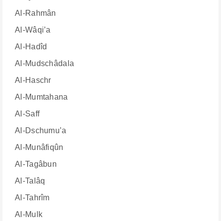
Al-Rahmân
Al-Wâqi’a
Al-Hadîd
Al-Mudschâdala
Al-Haschr
Al-Mumtahana
Al-Saff
Al-Dschumu’a
Al-Munâfiqûn
Al-Tagâbun
Al-Talâq
Al-Tahrîm
Al-Mulk