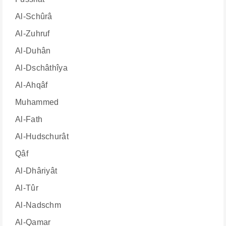
Al-Schûrâ
Al-Zuhruf
Al-Duhân
Al-Dschâthîya
Al-Ahqâf
Muhammed
Al-Fath
Al-Hudschurât
Qâf
Al-Dhâriyât
Al-Tûr
Al-Nadschm
Al-Qamar