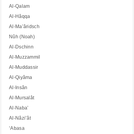
Al-Qalam
Al-Hâqqa
Al-Ma’âridsch
Nûh (Noah)
Al-Dschinn
Al-Muzzammil
Al-Muddassir
Al-Qiyâma
Al-Insân
Al-Mursalât
Al-Naba’
Al-Nâzi’ât
‘Abasa