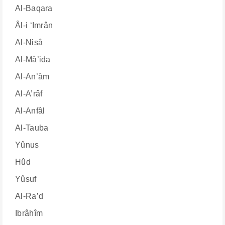
Al-Baqara
Âl-i ‘Imrân
Al-Nisâ
Al-Mâ’ida
Al-An’âm
Al-A’râf
Al-Anfâl
Al-Tauba
Yûnus
Hûd
Yûsuf
Al-Ra’d
Ibrâhîm