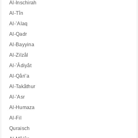
Al-Inschirah
Al-Tîn
Al-’Alaq
Al-Qadr
Al-Bayyina
Al-Zilzâl
Al-’Âdiyât
Al-Qâri’a
Al-Takâthur
Al-’Asr
Al-Humaza
Al-Fil
Quraisch