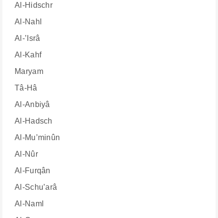
Al-Hidschr
Al-Nahl
Al-’Isrâ
Al-Kahf
Maryam
Tâ-Hâ
Al-Anbiyâ
Al-Hadsch
Al-Mu’minûn
Al-Nûr
Al-Furqân
Al-Schu’arâ
Al-Naml