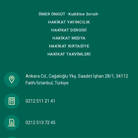
ÖMER ÖNGÜT
-Kuddise Sırruh-
HAKİKAT
YAYINCILIK
HAKİKAT
DERGİSİ
HAKİKAT
MEDYA
HAKİKAT
KIRTASİYE
HAKİKAT
TAKVİMLERİ
Ankara Cd., Cağaloğlu Ykş. Saadet İşhan 28/1, 34112
Fatih/İstanbul, Türkiye
0212 511 21 41
0212 513 72 45