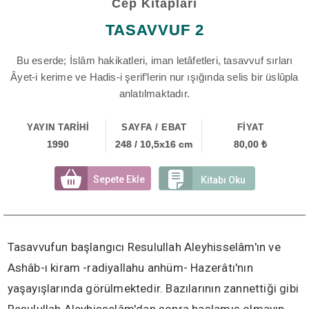
Cep Kitapları
TASAVVUF 2
Bu eserde; İslâm hakikatleri, iman letâfetleri, tasavvuf sırları
Âyet-i kerime ve Hadis-i şerif’lerin nur ışığında selis bir üslûpla
anlatılmaktadır.
YAYIN TARİHİ
SAYFA / EBAT
FİYAT
1990
248 / 10,5x16 cm
80,00 ₺
Sepete Ekle
Kitabı Oku
Tasavvufun başlangıcı Resulullah Aleyhisselâm'ın ve
Ashâb-ı kiram -radiyallahu anhüm- Hazerâtı'nın
yaşayışlarında görülmektedir. Bazılarının zannettiği gibi