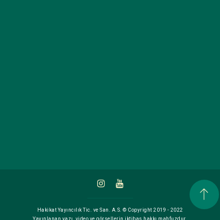
Hakikat Yayıncılık Tic. ve San. A.S. © Copyright 2019 - 2022
Yayınlanan yazı, video ve görsellerin iktibas hakkı mahfuzdur.