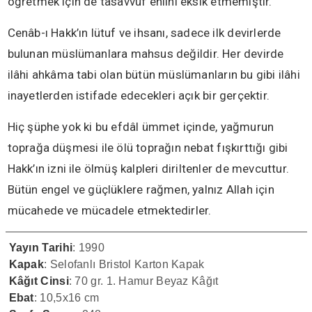
öğretmek için de tasavvuf ehlini eksik etmemiştir.
Cenâb-ı Hakk’ın lütuf ve ihsanı, sadece ilk devirlerde
bulunan müslümanlara mahsus değildir. Her devirde
ilâhi ahkâma tabi olan bütün müslümanların bu gibi ilâhi
inayetlerden istifade edecekleri açık bir gerçektir.
Hiç şüphe yok ki bu efdâl ümmet içinde, yağmurun
toprağa düşmesi ile ölü toprağın nebat fışkırttığı gibi
Hakk’ın izni ile ölmüş kalpleri diriltenler de mevcuttur.
Bütün engel ve güçlüklere rağmen, yalnız Allah için
mücahede ve mücadele etmektedirler.
Yayın Tarihi
: 1990
Kapak
: Selofanlı Bristol Karton Kapak
Kâğıt Cinsi
: 70 gr. 1. Hamur Beyaz Kâğıt
Ebat
: 10,5x16 cm