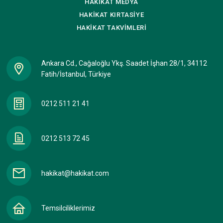
HAKİKAT
MEDYA
HAKİKAT
KIRTASİYE
HAKİKAT
TAKVİMLERİ
Ankara Cd., Cağaloğlu Ykş. Saadet İşhan 28/1, 34112
Fatih/İstanbul, Türkiye
0212 511 21 41
0212 513 72 45
hakikat@hakikat.com
Temsilciliklerimiz