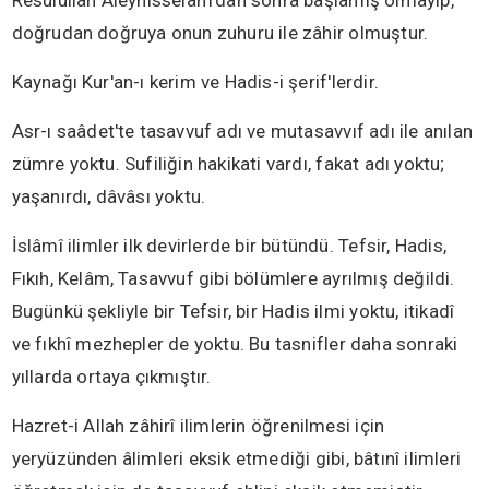
Resulullah Aleyhisselâm'dan sonra başlamış olmayıp,
doğrudan doğruya onun zuhuru ile zâhir olmuştur.
Kaynağı Kur'an-ı kerim ve Hadis-i şerif'lerdir.
Asr-ı saâdet'te tasavvuf adı ve mutasavvıf adı ile anılan
zümre yoktu. Sufiliğin hakikati vardı, fakat adı yoktu;
yaşanırdı, dâvâsı yoktu.
İslâmî ilimler ilk devirlerde bir bütündü. Tefsir, Hadis,
Fıkıh, Kelâm, Tasavvuf gibi bölümlere ayrılmış değildi.
Bugünkü şekliyle bir Tefsir, bir Hadis ilmi yoktu, itikadî
ve fıkhî mezhepler de yoktu. Bu tasnifler daha sonraki
yıllarda ortaya çıkmıştır.
Hazret-i Allah zâhirî ilimlerin öğrenilmesi için
yeryüzünden âlimleri eksik etmediği gibi, bâtınî ilimleri