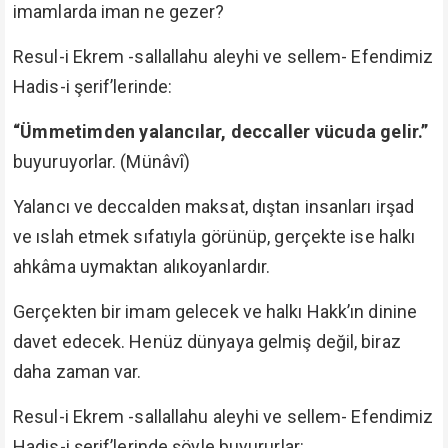
imamlarda iman ne gezer?
Resul-i Ekrem -sallallahu aleyhi ve sellem- Efendimiz
Hadis-i şerif’lerinde:
“Ümmetimden yalancılar, deccaller vücuda gelir.”
buyuruyorlar. (Münâvî)
Yalancı ve deccalden maksat, dıştan insanları irşad
ve ıslah etmek sıfatıyla görünüp, gerçekte ise halkı
ahkâma uymaktan alıkoyanlardır.
Gerçekten bir imam gelecek ve halkı Hakk’ın dinine
davet edecek. Henüz dünyaya gelmiş değil, biraz
daha zaman var.
Resul-i Ekrem -sallallahu aleyhi ve sellem- Efendimiz
Hadis-i şerif’lerinde şöyle buyururlar: