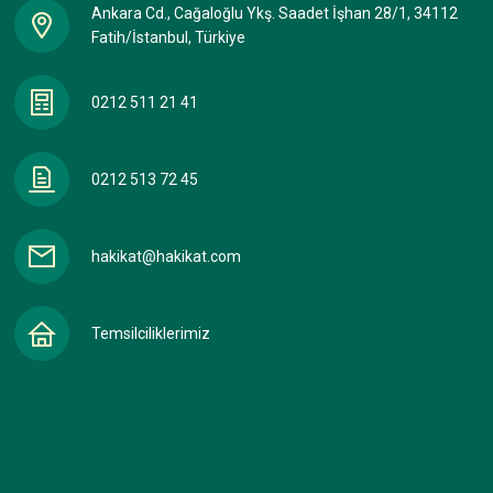
Ankara Cd., Cağaloğlu Ykş. Saadet İşhan 28/1, 34112
Fatih/İstanbul, Türkiye
0212 511 21 41
0212 513 72 45
hakikat@hakikat.com
Temsilciliklerimiz