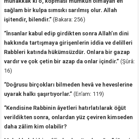
muhakkak ki o, kopması mümkün olmayan en
sağlam bir kulpa sımsıkı sarılmış olur. Allah
işitendir, bilendir.”
(Bakara: 256)
“İnsanlar kabul edip girdikten sonra Allah’ın dini
hakkında tartışmaya girişenlerin iddia ve delilleri
Rabbleri katında hükümsüzdür. Onlara bir gazap
vardır ve çok çetin bir azap da onlar içindir.”
(Şûrâ:
16)
“Doğrusu birçokları bilmeden hevâ ve heveslerine
uyarak halkı şaşırtıyorlar.”
(En’am: 119)
“Kendisine Rabbinin âyetleri hatırlatılarak öğüt
verildikten sonra, onlardan yüz çeviren kimseden
daha zâlim kim olabilir?