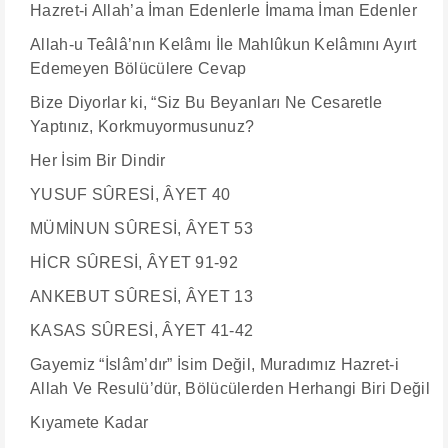
Hazret-i Allah’a İman Edenlerle İmama İman Edenler
Allah-u Teâlâ’nın Kelâmı İle Mahlûkun Kelâmını Ayırt
Edemeyen Bölücülere Cevap
Bize Diyorlar ki, “Siz Bu Beyanları Ne Cesaretle
Yaptınız, Korkmuyormusunuz?
Her İsim Bir Dindir
YUSUF SÛRESİ, ÂYET 40
MÜMİNUN SÛRESİ, ÂYET 53
HİCR SÛRESİ, ÂYET 91-92
ANKEBUT SÛRESİ, ÂYET 13
​​​​​​​KASAS SÛRESİ, ÂYET 41-42
Gayemiz “İslâm’dır” İsim Değil, Muradımız Hazret-i
Allah Ve Resulü’dür, Bölücülerden Herhangi Biri Değil
Kıyamete Kadar