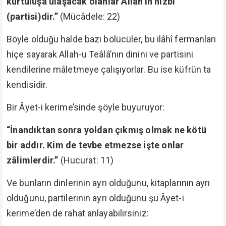
kurtuluşa ulaşacak olanlar Allah’ın hizbi
(partisi)dir.”
(Mücâdele: 22)
Böyle olduğu halde bazı bölücüler, bu ilâhî fermanları
hiçe sayarak Allah-u Teâlâ’nın dinini ve partisini
kendilerine mâletmeye çalışıyorlar. Bu ise küfrün ta
kendisidir.
Bir Âyet-i kerime’sinde şöyle buyuruyor:
“İnandıktan sonra yoldan çıkmış olmak ne kötü
bir addır. Kim de tevbe etmezse işte onlar
zâlimlerdir.”
(Hucurat: 11)
Ve bunların dinlerinin ayrı olduğunu, kitaplarının ayrı
olduğunu, partilerinin ayrı olduğunu şu Âyet-i
kerime’den de rahat anlayabilirsiniz: