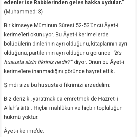
edenler ise Rabblerinden gelen hakka uydular.”
(Muhammed: 3)
Bir kimseye Müminun Sûresi 52-53’üncü Âyet-i
kerime’leri okunuyor. Bu Âyet-i kerime’lerde
bölücülerin dinlerinin ayrı olduğunu, kitaplarının ayrı
olduğunu, partilerinin ayrı olduğunu görünce
“Bu
hususta sizin fikriniz nedir?”
diyor. Onun bu Âyet-i
kerime’lere inanmadığını görünce hayret ettik.
Şimdi size bu husustaki fikrimizi arzedelim:
Biz deriz ki, yaratmak da emretmek de Hazret-i
Allah’a âittir. Hiçbir mahlûkun ve hiçbir topluluğun
hükmü yoktur.
Âyet-i kerime’de: