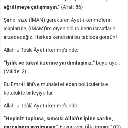
eğriltmeye çalışmayın.”
(A’raf: 86)
Şimdi size (İMAN) gerektiren Âyet-i kerime’lerin
icapları ile, (İMAM)’ım diyen bölücülerin icraatlarını
arzedeceğiz. Herkes kendisini bu tabloda görsün!
Allah-u Teâlâ Âyet-i kerime’sinde:
“İyilik ve takvâ üzerine yardımlaşınız.”
buyuruyor.
(Mâide: 2)
Bu Emr-i ilâhî’ye muhalefet eden bölücüler ise
kötülükte birleşiyorlar.
Allah-u Teâlâ Âyet-i kerime’sinde:
“Hepiniz topluca, sımsıkı Allah’ın ipine sarılın,
parçalanıp ayrılmayın.”
buyuruyor. (Âl-i imran: 103)