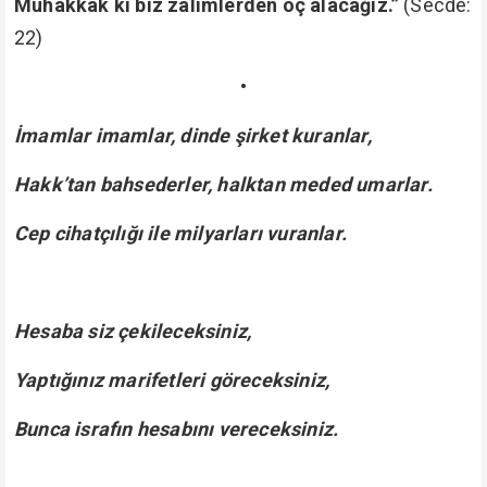
Muhakkak ki biz zâlimlerden öç alacağız.”
(Secde:
22)
•
İmamlar imamlar, dinde şirket kuranlar,
Hakk’tan bahsederler, halktan meded umarlar.
Cep cihatçılığı ile milyarları vuranlar.
Hesaba siz çekileceksiniz,
Yaptığınız marifetleri göreceksiniz,
Bunca israfın hesabını vereceksiniz.