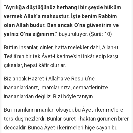
“Ayrılığa düştüğünüz herhangi bir şeyde hüküm
vermek Allah’a mahsustur. İşte benim Rabbim
olan Allah budur. Ben ancak O’na güvenirim ve
yalnız O’na sığınırım.”
buyuruluyor. (Şurâ: 10)
Bütün insanlar, cinler, hatta melekler dahi, Allah-u
Teâlâ’nın bir tek Âyet-i kerime’sini inkâr edip karşı
çıksalar, hepsi kâfir olurlar.
Biz ancak Hazret-i Allah’a ve Resulü’ne
inananlardanız, imamlarınıza, cemaatlerinize
inananlardan değiliz. Bizi böyle tanıyın.
Bu imamların imanları olsaydı, bu Âyet-i kerime’lere
ters düşmezlerdi. Bunlar suret-i haktan görünen birer
deccaldir. Bunca Âyet-i kerime’leri hiçe sayan bu