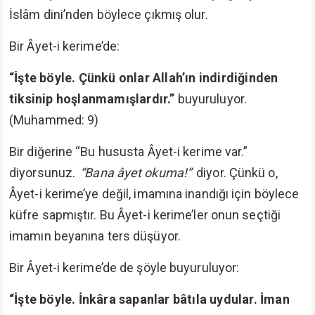
İslâm dini’nden böylece çıkmış olur.
Bir Âyet-i kerime’de:
“İşte böyle. Çünkü onlar Allah’ın indirdiğinden
tiksinip hoşlanmamışlardır.”
buyuruluyor.
(Muhammed: 9)
Bir diğerine “Bu hususta Âyet-i kerime var.”
diyorsunuz.
“Bana âyet okuma!”
diyor. Çünkü o,
Âyet-i kerime’ye değil, imamına inandığı için böylece
küfre sapmıştır. Bu Âyet-i kerime’ler onun seçtiği
imamın beyanına ters düşüyor.
Bir Âyet-i kerime’de de şöyle buyuruluyor:
“İşte böyle. İnkâra sapanlar bâtıla uydular. İman