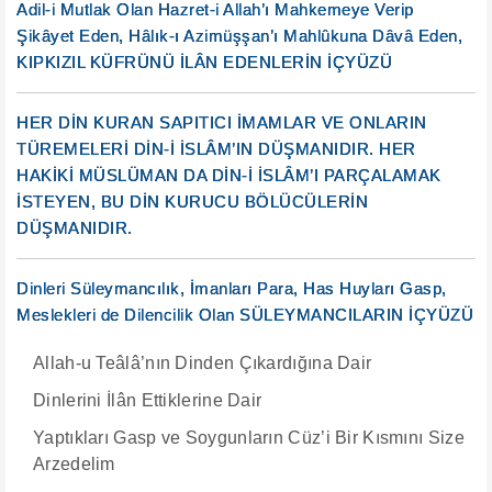
Adil-i Mutlak Olan Hazret-i Allah’ı Mahkemeye Verip
Şikâyet Eden, Hâlık-ı Azimüşşan’ı Mahlûkuna Dâvâ Eden,
KIPKIZIL KÜFRÜNÜ İLÂN EDENLERİN İÇYÜZÜ
HER DİN KURAN SAPITICI İMAMLAR VE ONLARIN
TÜREMELERİ DİN-İ İSLÂM’IN DÜŞMANIDIR. HER
HAKİKİ MÜSLÜMAN DA DİN-İ İSLÂM’I PARÇALAMAK
İSTEYEN, BU DİN KURUCU BÖLÜCÜLERİN
DÜŞMANIDIR.
Dinleri Süleymancılık, İmanları Para, Has Huyları Gasp,
Meslekleri de Dilencilik Olan SÜLEYMANCILARIN İÇYÜZÜ
Allah-u Teâlâ’nın Dinden Çıkardığına Dair
Dinlerini İlân Ettiklerine Dair
Yaptıkları Gasp ve Soygunların Cüz’i Bir Kısmını Size
Arzedelim