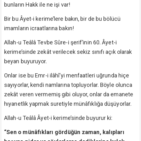
bunların Hakk ile ne işi var!
Bir bu Âyet-i kerime’lere bakın, bir de bu bölücü
imamların icraatlarına bakın!
Allah-u Teâlâ Tevbe Sûre-i şerif’inin 60. Âyet-i
kerime’sinde zekât verilecek sekiz sınıfı açık olarak
beyan buyuruyor.
Onlar ise bu Emr-i ilâhî’yi menfaatleri uğrunda hiçe
sayıyorlar, kendi namlarına topluyorlar. Böyle olunca
zekât veren vermemiş gibi oluyor, onlar da emanete
hıyanetlik yapmak suretiyle münâfıklığa düşüyorlar.
Allah-u Teâlâ Âyet-i kerime’sinde buyurur ki:
“Sen o münâfıkları gördüğün zaman, kalıpları