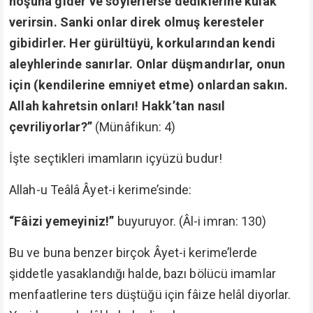
hoşuna gider ve söylerlerse dediklerine kulak
verirsin. Sanki onlar direk olmuş keresteler
gibidirler. Her gürültüyü, korkularından kendi
aleyhlerinde sanırlar. Onlar düşmandırlar, onun
için (kendilerine emniyet etme) onlardan sakın.
Allah kahretsin onları! Hakk’tan nasıl
çevriliyorlar?”
(Münâfikun: 4)
İşte seçtikleri imamların içyüzü budur!
Allah-u Teâlâ Âyet-i kerime’sinde:
“Fâizi yemeyiniz!”
buyuruyor. (Âl-i imran: 130)
Bu ve buna benzer birçok Âyet-i kerime’lerde
şiddetle yasaklandığı halde, bazı bölücü imamlar
menfaatlerine ters düştüğü için fâize helâl diyorlar.