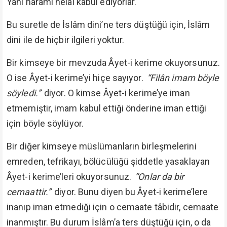
Yani haramı helâl kabul ediyorlar.
Bu suretle de İslâm dini’ne ters düştüğü için, İslâm
dini ile de hiçbir ilgileri yoktur.
Bir kimseye bir mevzuda Âyet-i kerime okuyorsunuz.
O ise Âyet-i kerime’yi hiçe sayıyor.
“Filân imam böyle
söyledi.”
diyor. O kimse Âyet-i kerime’ye iman
etmemiştir, imam kabul ettiği önderine iman ettiği
için böyle söylüyor.
Bir diğer kimseye müslümanların birleşmelerini
emreden, tefrikayı, bölücülüğü şiddetle yasaklayan
Âyet-i kerime’leri okuyorsunuz.
“Onlar da bir
cemaattir.”
diyor. Bunu diyen bu Âyet-i kerime’lere
inanıp iman etmediği için o cemaate tâbidir, cemaate
inanmıştır. Bu durum İslâm’a ters düştüğü için, o da