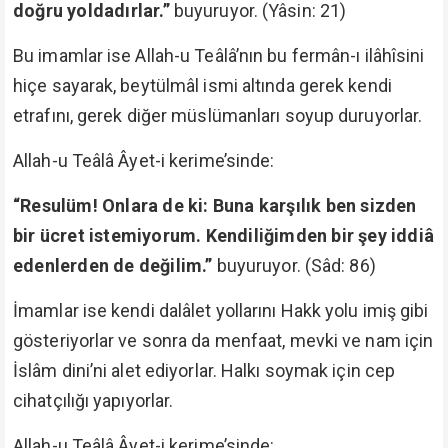
doğru yoldadırlar.”
buyuruyor. (Yâsin: 21)
Bu imamlar ise Allah-u Teâlâ’nın bu fermân-ı ilâhîsini
hiçe sayarak, beytülmâl ismi altında gerek kendi
etrafını, gerek diğer müslümanları soyup duruyorlar.
Allah-u Teâlâ Âyet-i kerime’sinde:
“Resulüm! Onlara de ki: Buna karşılık ben sizden
bir ücret istemiyorum. Kendiliğimden bir şey iddiâ
edenlerden de değilim.”
buyuruyor. (Sâd: 86)
İmamlar ise kendi dalâlet yollarını Hakk yolu imiş gibi
gösteriyorlar ve sonra da menfaat, mevki ve nam için
İslâm dini’ni alet ediyorlar. Halkı soymak için cep
cihatçılığı yapıyorlar.
Allah-u Teâlâ Âyet-i kerime’sinde: