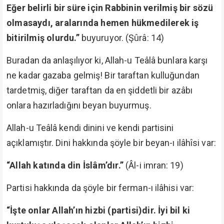
Eğer belirli bir süre için Rabbinin verilmiş bir sözü
olmasaydı, aralarında hemen hükmedilerek iş
bitirilmiş olurdu.”
buyuruyor. (Şûrâ: 14)
Buradan da anlaşılıyor ki, Allah-u Teâlâ bunlara karşı
ne kadar gazaba gelmiş! Bir taraftan kulluğundan
tardetmiş, diğer taraftan da en şiddetli bir azâbı
onlara hazırladığını beyan buyurmuş.
Allah-u Teâlâ kendi dinini ve kendi partisini
açıklamıştır. Dini hakkında şöyle bir beyan-ı ilâhîsi var:
“Allah katında din İslâm’dır.”
(Âl-i imran: 19)
Partisi hakkında da şöyle bir ferman-ı ilâhisi var:
“İşte onlar Allah’ın hizbi (partisi)dir. İyi bil ki