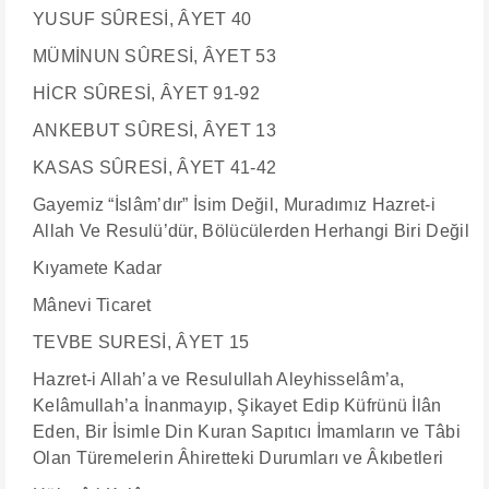
YUSUF SÛRESİ, ÂYET 40
MÜMİNUN SÛRESİ, ÂYET 53
HİCR SÛRESİ, ÂYET 91-92
ANKEBUT SÛRESİ, ÂYET 13
​​​​​​​KASAS SÛRESİ, ÂYET 41-42
Gayemiz “İslâm’dır” İsim Değil, Muradımız Hazret-i
Allah Ve Resulü’dür, Bölücülerden Herhangi Biri Değil
Kıyamete Kadar
Mânevi Ticaret
TEVBE SURESİ, ÂYET 15
Hazret-i Allah’a ve Resulullah Aleyhisselâm’a,
Kelâmullah’a İnanmayıp, Şikayet Edip Küfrünü İlân
Eden, Bir İsimle Din Kuran Sapıtıcı İmamların ve Tâbi
Olan Türemelerin Âhiretteki Durumları ve Âkıbetleri