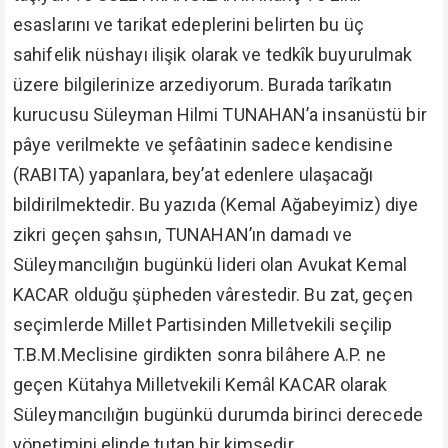
esaslarını ve tarikat edeplerini belirten bu üç
sahifelik nüshayı ilişik olarak ve tedkîk buyurulmak
üzere bilgilerinize arzediyorum. Burada tarîkatın
kurucusu Süleyman Hilmi TUNAHAN’a insanüstü bir
pâye verilmekte ve şefâatinin sadece kendisine
(RABITA) yapanlara, bey’at edenlere ulaşacağı
bildirilmektedir. Bu yazıda (Kemal Ağabeyimiz) diye
zikri geçen şahsın, TUNAHAN’ın damadı ve
Süleymancılığın bugünkü lideri olan Avukat Kemal
KACAR olduğu şüpheden vârestedir. Bu zat, geçen
seçimlerde Millet Partisinden Milletvekili seçilip
T.B.M.Meclisine girdikten sonra bilâhere A.P. ne
geçen Kütahya Milletvekili Kemâl KACAR olarak
Süleymancılığın bugünkü durumda birinci derecede
yönetimini elinde tutan bir kimsedir.