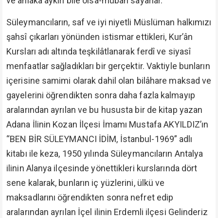
ve ahlâka aykırı bile olsa-mübah sayarlar.
Süleymancıların, saf ve iyi niyetli Müslüman halkımızı
şahsî çıkarları yönünden istismar ettikleri, Kur’ân
Kursları adı altında teşkilâtlanarak ferdî ve siyasî
menfaatlar sağladıkları bir gerçektir. Vaktiyle bunların
içerisine samimi olarak dahil olan bilâhare maksad ve
gayelerini öğrendikten sonra daha fazla kalmayıp
aralarından ayrılan ve bu hususta bir de kitap yazan
Adana İlinin Kozan İlçesi İmamı Mustafa AKYILDIZ’ın
“BEN BİR SÜLEYMANCI İDİM, İstanbul-1969” adlı
kitabı ile keza, 1950 yılında Süleymancıların Antalya
ilinin Alanya ilçesinde yönettikleri kurslarında dört
sene kalarak, bunların iç yüzlerini, ülkü ve
maksadlarını öğrendikten sonra nefret edip
aralarından ayrılan İçel ilinin Erdemli ilçesi Gelinderiz