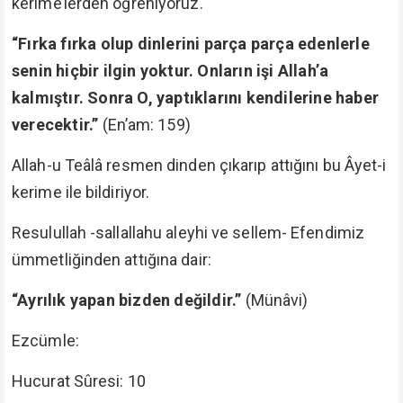
kerime’lerden öğreniyoruz.
“Fırka fırka olup dinlerini parça parça edenlerle
senin hiçbir ilgin yoktur. Onların işi Allah’a
kalmıştır. Sonra O, yaptıklarını kendilerine haber
verecektir.”
(En’am: 159)
Allah-u Teâlâ resmen dinden çıkarıp attığını bu Âyet-i
kerime ile bildiriyor.
Resulullah -sallallahu aleyhi ve sellem- Efendimiz
ümmetliğinden attığına dair:
“Ayrılık yapan bizden değildir.”
(Münâvi)
Ezcümle:
Hucurat Sûresi: 10