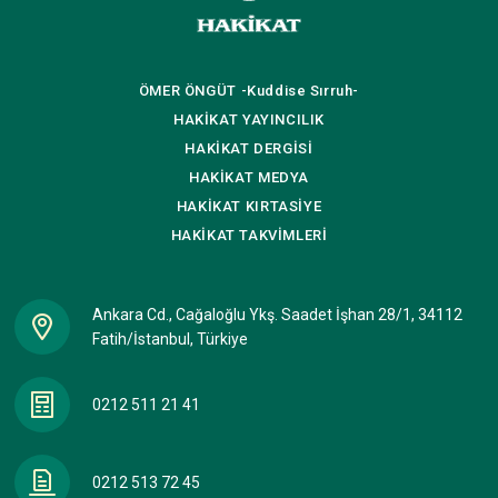
ÖMER ÖNGÜT
-Kuddise Sırruh-
HAKİKAT
YAYINCILIK
HAKİKAT
DERGİSİ
HAKİKAT
MEDYA
HAKİKAT
KIRTASİYE
HAKİKAT
TAKVİMLERİ
Ankara Cd., Cağaloğlu Ykş. Saadet İşhan 28/1, 34112
Fatih/İstanbul, Türkiye
0212 511 21 41
0212 513 72 45