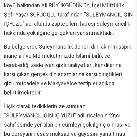
köyü halkından Ali BÜYÜKGÜDÜK’ün, İçel Müftülük
Şefi Yaşar SOFUOĞLU tarafından “SÜLEYMANCILIĞIN
İÇYÜZÜ” adı altında zaptedilen ifadesi Süleymancılık
hakkında çok ilginç gerçekleri yansıtmaktadır.
Bu belgelerde Süleymancılık denen dinî akımın sapık
inançları ve Memleketimizde İslâmî birlik ve
beraberliği zedeliyen gizli faaliyetleri, kendilerine
karşı çıkan gerçek din adamlarına karşı giriştikleri
gizli mücadele ve Makyavelce tertipler açıkça
belirtilmektedir.
İlişik olarak tedkiklerinize sunulan
“SÜLEYMANCILIĞIN İÇ YÜZÜ” adlı risalenin 2’nci
sahifesinde yer alan bir cümleyi çok ilginç olması ve
bu cereyanın esas maksad ve gayesini yansıtması