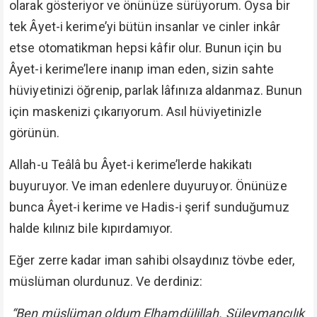
olarak gösteriyor ve önünüze sürüyorum. Oysa bir
tek Âyet-i kerime’yi bütün insanlar ve cinler inkâr
etse otomatikman hepsi kâfir olur. Bunun için bu
Âyet-i kerime’lere inanıp iman eden, sizin sahte
hüviyetinizi öğrenip, parlak lâfınıza aldanmaz. Bunun
için maskenizi çıkarıyorum. Asıl hüviyetinizle
görünün.
Allah-u Teâlâ bu Âyet-i kerime’lerde hakikatı
buyuruyor. Ve iman edenlere duyuruyor. Önünüze
bunca Âyet-i kerime ve Hadis-i şerif sunduğumuz
halde kılınız bile kıpırdamıyor.
Eğer zerre kadar iman sahibi olsaydınız tövbe eder,
müslüman olurdunuz. Ve derdiniz:
“Ben müslüman oldum Elhamdülillah. Süleymancılık