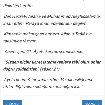
dinini terk ettim.
Ben Hazret-i Allah’a ve Muhammed Aleyhisselâm’a
iman ettim. Paraya iman edenlerden değilim.
Kimsenin malını gasp etmem. Allah-u Teâlâ’nın
taksimine râzıyım.
Yâsin-i şerif 21. Âyet-i kerime’si mucibince:
“Sizden hiçbir ücret istemeyenlere tâbi olun, onlar
doğru yoldadırlar.”
(Yâsin: 21)
Âyet-i kerime’sine iman ettim. Ve dilenciliği terk
ettim. Eğri yolda olduğumu anladığım için.”
Önceki
Sonraki