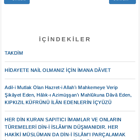
İÇINDEKILER
TAKDİM
HİDAYETE NAİL OLMANIZ İÇİN İMANA DÂVET
Adil-i Mutlak Olan Hazret-i Allah’ı Mahkemeye Verip
Şikâyet Eden, Hâlık-ı Azimüşşan’ı Mahlûkuna Dâvâ Eden,
KIPKIZIL KÜFRÜNÜ İLÂN EDENLERİN İÇYÜZÜ
HER DİN KURAN SAPITICI İMAMLAR VE ONLARIN
TÜREMELERİ DİN-İ İSLÂM’IN DÜŞMANIDIR. HER
HAKİKİ MÜSLÜMAN DA DİN-İ İSLÂM’I PARÇALAMAK