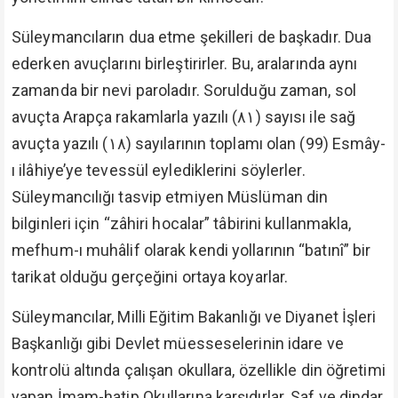
Süleymancıların dua etme şekilleri de başkadır. Dua
ederken avuçlarını birleştirirler. Bu, aralarında aynı
zamanda bir nevi paroladır. Sorulduğu zaman, sol
avuçta Arapça rakamlarla yazılı (٨١) sayısı ile sağ
avuçta yazılı (١٨) sayılarının toplamı olan (99) Esmây-
ı ilâhiye’ye tevessül eylediklerini söylerler.
Süleymancılığı tasvip etmiyen Müslüman din
bilginleri için “zâhiri hocalar” tâbirini kullanmakla,
mefhum-ı muhâlif olarak kendi yollarının “batınî” bir
tarikat olduğu gerçeğini ortaya koyarlar.
Süleymancılar, Milli Eğitim Bakanlığı ve Diyanet İşleri
Başkanlığı gibi Devlet müesseselerinin idare ve
kontrolü altında çalışan okullara, özellikle din öğretimi
yapan İmam-hatip Okullarına karşıdırlar. Saf ve dindar