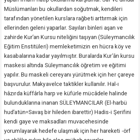
Müslümanları bu okullardan soğutmak, kendileri
tarafından yönetilen kurslara rağbeti arttırmak için
ellerinden geleni yaparlar. Sayıları binleri aşan ve
zahirde Kur’an Kursu niteliğini taşıyan (Süleymancılık
Eğitim Enstitüleri) memleketimizin en hücra köy ve
kasabalarına kadar yayılmıştır. Buralarda Kur’ân kursu
maskesi altında Süleymancılık öğretim ve eğitimi
yapılır. Bu maskeli cereyanı yürütmek için her çareye
başvurulur. Makyavelce taktikler kullanılır. Hal-ı
hâzırda küffârla harp ve küfürle mücâdele halinde
bulunduklarına inanan SÜLEYMANCILAR (El-harbü
hud’atün=Savaş bir hileden ibarettir) Hadis-i Şerifini
kendi gaye ve maksadları muvacehesinde
yorumlayarak hedefe ulaşmak için her hareketi -örf