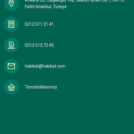
Ankara Cd., Cağaloğlu Ykş. Saadet İşhan 28/1, 34112
Fatih/İstanbul, Türkiye
0212 511 21 41
0212 513 72 45
hakikat@hakikat.com
Temsilciliklerimiz