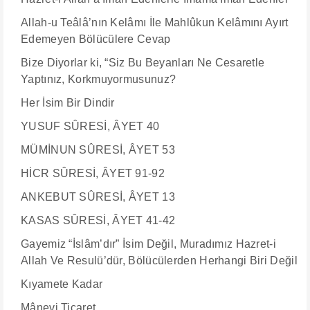
Allah-u Teâlâ’nın Kelâmı İle Mahlûkun Kelâmını Ayırt
Edemeyen Bölücülere Cevap
Bize Diyorlar ki, “Siz Bu Beyanları Ne Cesaretle
Yaptınız, Korkmuyormusunuz?
Her İsim Bir Dindir
YUSUF SÛRESİ, ÂYET 40
MÜMİNUN SÛRESİ, ÂYET 53
HİCR SÛRESİ, ÂYET 91-92
ANKEBUT SÛRESİ, ÂYET 13
​​​​​​​KASAS SÛRESİ, ÂYET 41-42
Gayemiz “İslâm’dır” İsim Değil, Muradımız Hazret-i
Allah Ve Resulü’dür, Bölücülerden Herhangi Biri Değil
Kıyamete Kadar
Mânevi Ticaret