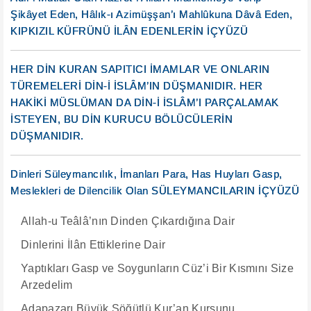
Şikâyet Eden, Hâlık-ı Azimüşşan’ı Mahlûkuna Dâvâ Eden,
KIPKIZIL KÜFRÜNÜ İLÂN EDENLERİN İÇYÜZÜ
HER DİN KURAN SAPITICI İMAMLAR VE ONLARIN
TÜREMELERİ DİN-İ İSLÂM’IN DÜŞMANIDIR. HER
HAKİKİ MÜSLÜMAN DA DİN-İ İSLÂM’I PARÇALAMAK
İSTEYEN, BU DİN KURUCU BÖLÜCÜLERİN
DÜŞMANIDIR.
Dinleri Süleymancılık, İmanları Para, Has Huyları Gasp,
Meslekleri de Dilencilik Olan SÜLEYMANCILARIN İÇYÜZÜ
Allah-u Teâlâ’nın Dinden Çıkardığına Dair
Dinlerini İlân Ettiklerine Dair
Yaptıkları Gasp ve Soygunların Cüz’i Bir Kısmını Size
Arzedelim
Adapazarı Büyük Söğütlü Kur’an Kursunu