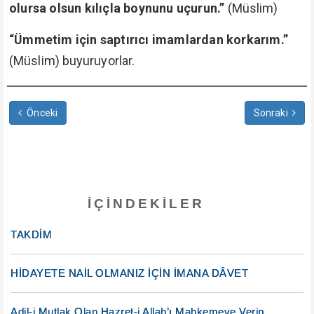
olursa olsun kılıçla boynunu uçurun.”
(Müslim)
“Ümmetim için saptırıcı imamlardan korkarım.”
(Müslim) buyuruyorlar.
Önceki
Sonraki
İÇINDEKILER
TAKDİM
HİDAYETE NAİL OLMANIZ İÇİN İMANA DÂVET
Adil-i Mutlak Olan Hazret-i Allah’ı Mahkemeye Verip