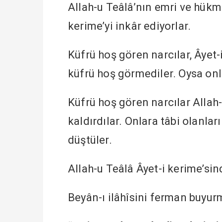
Allah-u Teâlâ’nın emri ve hükm
kerime’yi inkâr ediyorlar.
Küfrü hoş gören narcılar, Âyet-
küfrü hoş görmediler. Oysa onl
Küfrü hoş gören narcılar Allah
kaldırdılar. Onlara tâbi olanlar
düştüler.
Allah-u Teâlâ Âyet-i kerime’sin
Beyân-ı ilâhîsini ferman buyur