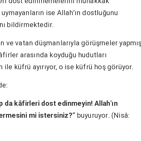
leri dost edinmemelerini muhakkak
 uymayanların ise Allah’ın dostluğunu
ı bildirmektedir.
in ve vatan düşmanlarıyla görüşmeler yapmış
âfirler arasında koyduğu hudutları
m ile küfrü ayırıyor, o ise küfrü hoş görüyor.
de:
p da kâfirleri dost edinmeyin! Allah’ın
ermesini mi istersiniz?”
buyuruyor. (Nisâ: