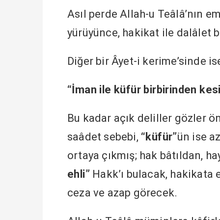
Asıl perde Allah-u Teâlâ’nın 
yürüyünce, hakikat ile dalâlet b
Diğer bir Âyet-i kerime’sinde is
“İman ile küfür birbirinden kesi
Bu kadar açık deliller gözler 
saâdet sebebi,
“küfür”
ün ise a
ortaya çıkmış; hak bâtıldan, hay
ehli”
Hakk’ı bulacak, hakikata
ceza ve azap görecek.