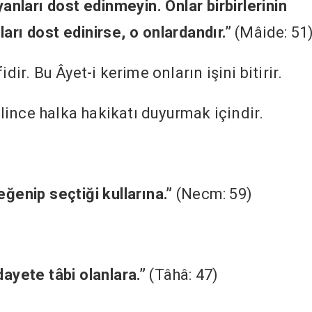
yanları dost edinmeyin. Onlar birbirlerinin
arı dost edinirse, o onlardandır.”
(Mâide: 51
dir. Bu Âyet-i kerime onların işini bitirir.
ince halka hakikatı duyurmak içindir.
ğenip seçtiği kullarına.”
(Necm: 59)
ayete tâbi olanlara.”
(Tâhâ: 47)