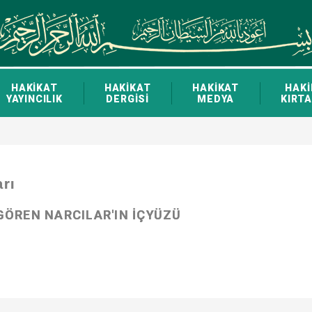
HAKİKAT
HAKİKAT
HAKİKAT
HAKİ
YAYINCILIK
DERGİSİ
MEDYA
KIRTA
arı
GÖREN NARCILAR'IN İÇYÜZÜ