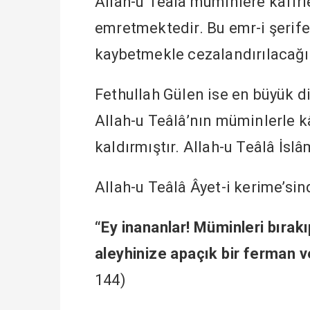
Allah-u Teâlâ müminlere kâfir
emretmektedir. Bu emr-i şerife
kaybetmekle cezalandırılacağın
Fethullah Gülen ise en büyük d
Allah-u Teâlâ’nın müminlerle k
kaldırmıştır. Allah-u Teâlâ İslâ
Allah-u Teâlâ Âyet-i kerime’sin
“Ey inananlar! Müminleri bırakı
aleyhinize apaçık bir ferman v
144)