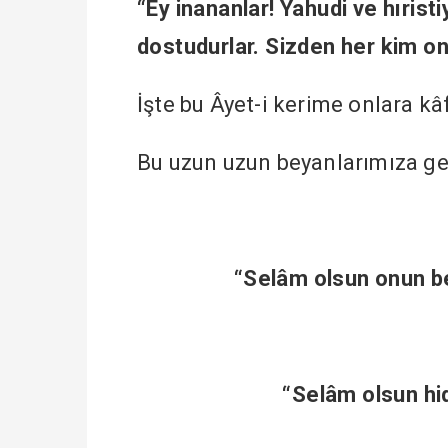
“Ey inananlar! Yahudi ve hıristi
dostudurlar. Sizden her kim onl
İşte bu Âyet-i kerime onlara kâfi
Bu uzun uzun beyanlarımıza gel
“Selâm olsun onun be
“Selâm olsun hid