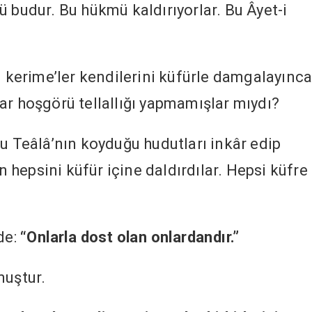
ü budur. Bu hükmü kaldırıyorlar. Bu Âyet-i
i kerime’ler kendilerini küfürle damgalayınc
ar hoşgörü tellallığı yapmamışlar mıydı?
-u Teâlâ’nın koyduğu hudutları inkâr edip
ın hepsini küfür içine daldırdılar. Hepsi küfre
de:
“Onlarla dost olan onlardandır.”
muştur.