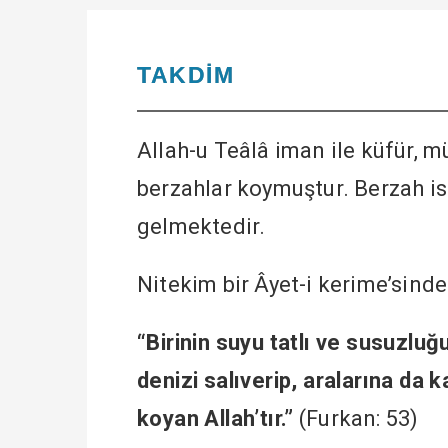
TAKDİM
Allah-u Teâlâ iman ile küfür, mü
berzahlar koymuştur. Berzah i
gelmektedir.
Nitekim bir Âyet-i kerime’sind
“Birinin suyu tatlı ve susuzluğu 
denizi salıverip, aralarına da 
koyan Allah’tır.”
(Furkan: 53)