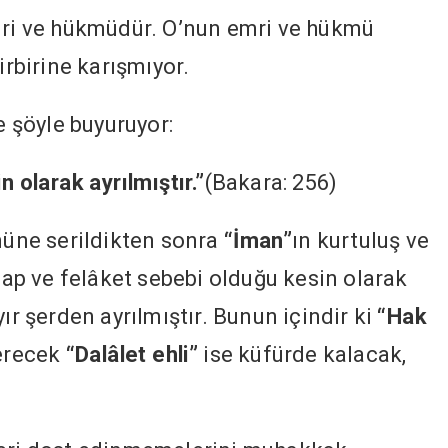
emri ve hükmüdür. O’nun emri ve hükmü
irbirine karışmıyor.
e şöyle buyuruyor:
n olarak ayrılmıştır.”
(Bakara: 256)
önüne serildikten sonra
“İman”
ın kurtuluş ve
zap ve felâket sebebi olduğu kesin olarak
ır şerden ayrılmıştır. Bunun içindir ki
“Hak
 erecek
“Dalâlet ehli”
ise küfürde kalacak,