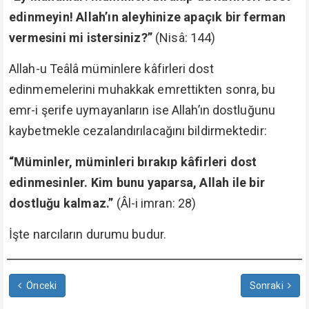
edinmeyin! Allah’ın aleyhinize apaçık bir ferman
vermesini mi istersiniz?”
(Nisâ: 144)
Allah-u Teâlâ müminlere kâfirleri dost
edinmemelerini muhakkak emrettikten sonra, bu
emr-i şerife uymayanların ise Allah’ın dostluğunu
kaybetmekle cezalandırılacağını bildirmektedir:
“Müminler, müminleri bırakıp kâfirleri dost
edinmesinler. Kim bunu yaparsa, Allah ile bir
dostluğu kalmaz.”
(Âl-i imran: 28)
İşte narcıların durumu budur.
Önceki
Sonraki