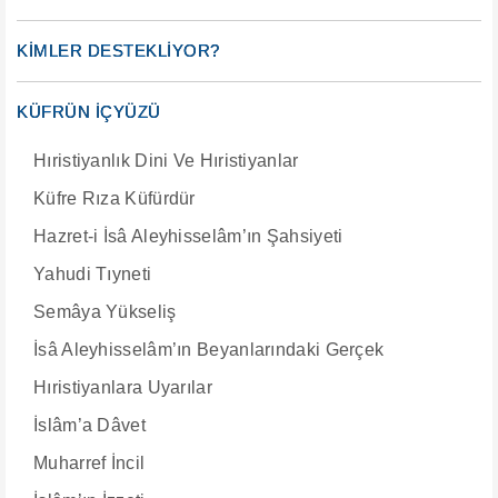
KİMLER DESTEKLİYOR?
KÜFRÜN İÇYÜZÜ
Hıristiyanlık Dini Ve Hıristiyanlar
Küfre Rıza Küfürdür
Hazret-i İsâ Aleyhisselâm’ın Şahsiyeti
Yahudi Tıyneti
Semâya Yükseliş
İsâ Aleyhisselâm’ın Beyanlarındaki Gerçek
Hıristiyanlara Uyarılar
İslâm’a Dâvet
Muharref İncil