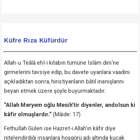
Küfre Rıza Küfürdür
Allah-u Teâlâ ehl-i kitabın tümüne İslâm dini’ne
girmelerini tavsiye edip, bu davete uyanlara vaadini
açıkladıktan sonra, hıristiyanların bâtıl inanışlarını
beyan etmek üzere şöyle buyurmaktadır:
“Allah Meryem oğlu Mesih’tir diyenler, andolsun ki
kâfir olmuşlardır.”
(Mâide: 17)
Fethullah Gülen ise Hazret-i Allah’ın kâfir diye
nitelendirdiği insanlara hoşgörü adı altında kucak