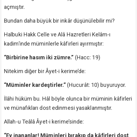
açmıştır.
Bundan daha büyük bir inkâr düşünülebilir mi?
Halbuki Hakk Celle ve Alâ Hazretleri Kelâm-ı
kadim’inde müminlerle kâfirleri ayırmıştır:
“Birbirine hasım iki zümre.”
(Hacc: 19)
Nitekim diğer bir Âyet-i kerime’de:
“Müminler kardeştirler.”
(Hucurât: 10) buyuruyor.
İlâhi hüküm bu. Hâl böyle olunca bir müminin kâfirleri
ve münafıkları dost edinmesi yasaklanmıştır.
Allah-u Teâlâ Âyet-i kerime’sinde:
“Ey inananlar! Müminleri bırakıp da kâfirleri dost