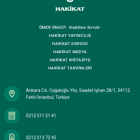
ÖMER ÖNGÜT
-Kuddise Sırruh-
HAKİKAT
YAYINCILIK
HAKİKAT
DERGİSİ
HAKİKAT
MEDYA
HAKİKAT
KIRTASİYE
HAKİKAT
TAKVİMLERİ
Ankara Cd., Cağaloğlu Ykş. Saadet İşhan 28/1, 34112
Fatih/İstanbul, Türkiye
0212 511 21 41
0212 513 72 45