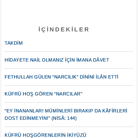
İÇINDEKILER
TAKDİM
HİDAYETE NAİL OLMANIZ İÇİN İMANA DÂVET
FETHULLAH GÜLEN “NARCILIK” DİNİNİ İLÂN ETTİ
KÜFRÜ HOŞ GÖREN “NARCILAR”
“EY İNANANLAR! MÜMİNLERİ BIRAKIP DA KÂFİRLERİ
DOST EDİNMEYİN!” (NİSÂ: 144)
KÜFRÜ HOŞGÖRENLERİN İKİYÜZÜ