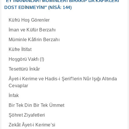
“EY İNANANLAR! MÜMİNLERİ BIRAKIP DA KÂFİRLERİ
DOST EDİNMEYİN!” (NİSÂ: 144)
Küfrü Hoş Görenler
İman ve Küfür Berzahı
Müminle Kâfirin Berzahı
Küfre İltifat
Hoşgörü Vakfı (!)
Tesettürü İnkâr
Âyet-i Kerime ve Hadis-i Şerif’lerin Nûr Işığı Altında
Cevaplar
İnfak
Bir Tek Din Bir Tek Ümmet
Şöhret Ziyafetleri
Zekât Âyet-i Kerime’si