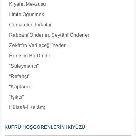
Kıyafet Mevzusu
İlimle Öğünmek
Cemaatler, Fırkalar
Rabbânî Önderler, Şeytânî Önderler
Zekât’ın Verileceği Yerler
Her İsim Bir Dindir.
“Süleymancı”
“Refahçı”
“Kaplancı”
“Işıkçı”
Hülasâ-i Kelâm;
KÜFRÜ HOŞGÖRENLERİN İKİYÜZÜ