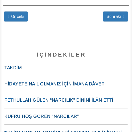
Önceki
Sonraki
İÇINDEKILER
TAKDİM
HİDAYETE NAİL OLMANIZ İÇİN İMANA DÂVET
FETHULLAH GÜLEN “NARCILIK” DİNİNİ İLÂN ETTİ
KÜFRÜ HOŞ GÖREN “NARCILAR”