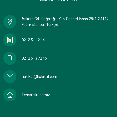
HAKİKAT
TAKVİMLERİ
Ankara Cd., Cağaloğlu Ykş. Saadet İşhan 28/1, 34112
Fatih/İstanbul, Türkiye
0212 511 21 41
0212 513 72 45
hakikat@hakikat.com
Temsilciliklerimiz