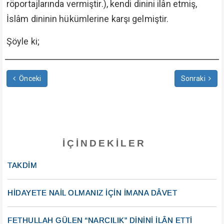
röportajlarında vermiştir.), kendi dinini ilân etmiş,
İslâm dininin hükümlerine karşı gelmiştir.
Şöyle ki;
Önceki
Sonraki
İÇINDEKILER
TAKDİM
HİDAYETE NAİL OLMANIZ İÇİN İMANA DÂVET
FETHULLAH GÜLEN “NARCILIK” DİNİNİ İLÂN ETTİ