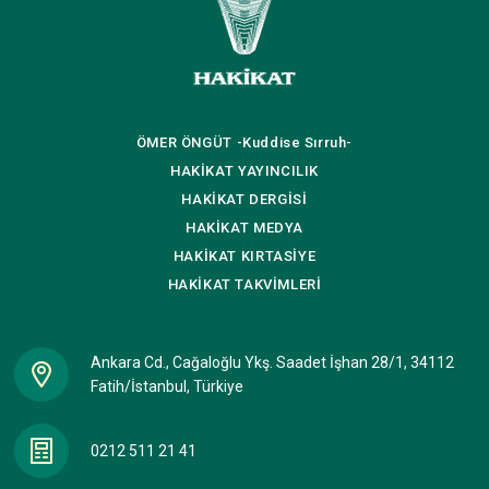
ÖMER ÖNGÜT
-Kuddise Sırruh-
HAKİKAT
YAYINCILIK
HAKİKAT
DERGİSİ
HAKİKAT
MEDYA
HAKİKAT
KIRTASİYE
HAKİKAT
TAKVİMLERİ
Ankara Cd., Cağaloğlu Ykş. Saadet İşhan 28/1, 34112
Fatih/İstanbul, Türkiye
0212 511 21 41