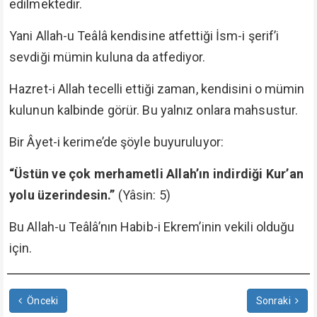
edilmektedir.
Yani Allah-u Teâlâ kendisine atfettiği İsm-i şerif’i
sevdiği mümin kuluna da atfediyor.
Hazret-i Allah tecelli ettiği zaman, kendisini o mümin
kulunun kalbinde görür. Bu yalnız onlara mahsustur.
Bir Âyet-i kerime’de şöyle buyuruluyor:
“Üstün ve çok merhametli Allah’ın indirdiği Kur’an
yolu üzerindesin.”
(Yâsin: 5)
Bu Allah-u Teâlâ’nın Habib-i Ekrem’inin vekili olduğu
için.
Önceki
Sonraki