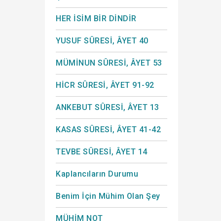
HER İSİM BİR DİNDİR
YUSUF SÛRESİ, ÂYET 40
MÜMİNUN SÛRESİ, ÂYET 53
HİCR SÛRESİ, ÂYET 91-92
ANKEBUT SÛRESİ, ÂYET 13
KASAS SÛRESİ, ÂYET 41-42
TEVBE SÛRESİ, ÂYET 14
Kaplancıların Durumu
Benim İçin Mühim Olan Şey
MÜHİM NOT