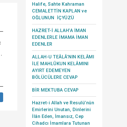
Halife, Sahte Kahraman
CEMALETTİN KAPLAN ve
OĞLUNUN İÇYÜZÜ
HAZRET-İ ALLAH’A İMAN
EDENLERLE İMAMA İMAN
ç
EDENLER
.
ALLAH-U TEÂLÂ’NIN KELÂMI
İLE MAHLÛKUN KELÂMINI
AYIRT EDEMEYEN
BÖLÜCÜLERE CEVAP
BİR MEKTUBA CEVAP
Hazret-i Allah ve Resulü’nün
Emirlerini Unutan, Dinlerini
İlân Eden, İmansız, Cep
Cihadcı İmamlara Tutunan