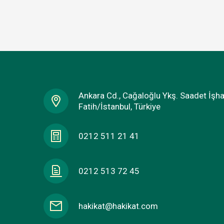
Ankara Cd., Cağaloğlu Ykş. Saadet İşh
Fatih/İstanbul, Türkiye
0212 511 21 41
0212 513 72 45
hakikat@hakikat.com