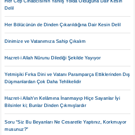
Her Cep Cihadcısının Yanlış Yolda Olduğuna Dair Kesin
Delil
Her Bölücünün de Dinden Çıkarıldığına Dair Kesin Delil
Dinimize ve Vatanımıza Sahip Çıkalım
Hazret-i Allah Nûrunu Dilediği Şekilde Yayıyor
Yetmişiki Fırka Dini ve Vatanı Paramparça Ettiklerinden Dış
Düşmanlardan Çok Daha Tehlikelidir
Hazret-i Allah’ın Kelâmına İnanmayıp Hiçe Sayanlar İyi
Bilsinler ki; Bunlar Dinden Çıkmışlardır
Soru “Siz Bu Beyanları Ne Cesaretle Yaptınız, Korkmuyor
musunuz?”