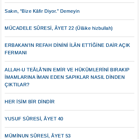
Sakın, “Bize Kâfir Diyor.” Demeyin
MÜCADELE SÛRESİ, ÂYET 22 (Ülâike hizbullah)
ERBAKAN’IN REFAH DİNİNİ İLÂN ETTİĞİNE DAİR AÇIK
FERMANI
ALLAH-U TEÂLÂ’NIN EMİR VE HÜKÜMLERİNİ BIRAKIP
İMAMLARINA İMAN EDEN SAPIKLAR NASIL DİNDEN
ÇIKTILAR?
HER İSİM BİR DİNDİR
YUSUF SÛRESİ, ÂYET 40
MÜMİNUN SÛRESİ, ÂYET 53