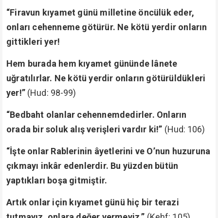
“Firavun kıyamet günü milletine öncülük eder,
onları cehenneme götürür. Ne kötü yerdir onların
gittikleri yer!
Hem burada hem kıyamet gününde lânete
uğratılırlar. Ne kötü yerdir onların götürüldükleri
yer!”
(Hud: 98-99)
“Bedbaht olanlar cehennemdedirler. Onların
orada bir soluk alış verişleri vardır ki!”
(Hud: 106)
“İşte onlar Rablerinin âyetlerini ve O’nun huzuruna
çıkmayı inkâr edenlerdir. Bu yüzden bütün
yaptıkları boşa gitmiştir.
Artık onlar için kıyamet günü hiç bir terazi
tutmayız, onlara değer vermeyiz.”
(Kehf: 105)