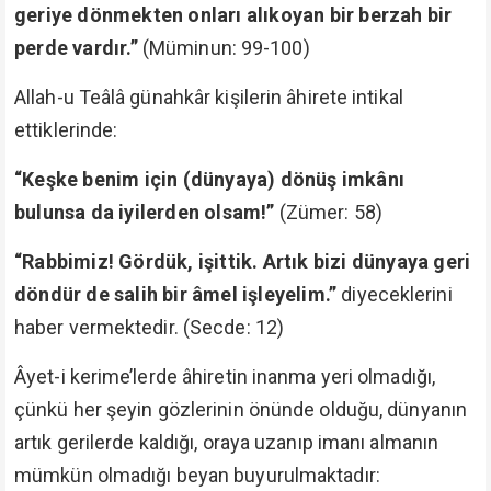
geriye dönmekten onları alıkoyan bir berzah bir
perde vardır.”
(Müminun: 99-100)
Allah-u Teâlâ günahkâr kişilerin âhirete intikal
ettiklerinde:
“Keşke benim için (dünyaya) dönüş imkânı
bulunsa da iyilerden olsam!”
(Zümer: 58)
“Rabbimiz! Gördük, işittik. Artık bizi dünyaya geri
döndür de salih bir âmel işleyelim.”
diyeceklerini
haber vermektedir. (Secde: 12)
Âyet-i kerime’lerde âhiretin inanma yeri olmadığı,
çünkü her şeyin gözlerinin önünde olduğu, dünyanın
artık gerilerde kaldığı, oraya uzanıp imanı almanın
mümkün olmadığı beyan buyurulmaktadır: