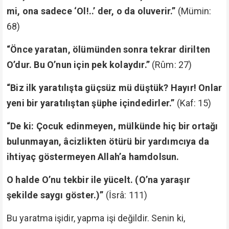
mi, ona sadece ‘Ol!..’ der, o da oluverir.”
(Mümin:
68)
“Önce yaratan, ölümünden sonra tekrar dirilten
O’dur. Bu O’nun için pek kolaydır.”
(Rûm: 27)
“Biz ilk yaratılışta güçsüz mü düştük? Hayır! Onlar
yeni bir yaratılıştan şüphe içindedirler.”
(Kaf: 15)
“De ki: Çocuk edinmeyen, mülkünde hiç bir ortağı
bulunmayan, âcizlikten ötürü bir yardımcıya da
ihtiyaç göstermeyen Allah’a hamdolsun.
O halde O’nu tekbir ile yücelt. (O’na yaraşır
şekilde saygı göster.)”
(İsrâ: 111)
Bu yaratma işidir, yapma işi değildir. Senin ki,