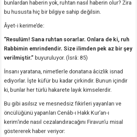
bunlardan haberin yok, ruhtan nasıl haberin olur? Zira
bu hususta hiç bir bilgiye sahip değilsin.
Âyet-i kerime’de:
“Resulüm! Sana ruhtan sorarlar. Onlara de ki, ruh
Rabbimin emrindendir. Size ilimden pek az bir şey
verilmiştir.”
buyuruluyor. (İsrâ: 85)
İnsanı yaratana, nimetlerle donatana âcizlik isnad
ediyorlar. İşte küfür bu kadar çirkindir. Bunun içindir
ki, bunlar her türlü hakarete layık kimselerdir.
Bu gibi asılsız ve mesnedsiz fikirleri yayanları ve
öncülüğünü yapanları Cenâb-ı Hakk Kur’an-ı
kerim’inde nasıl cezalandıracağını Firavun’u misal
göstererek haber veriyor: