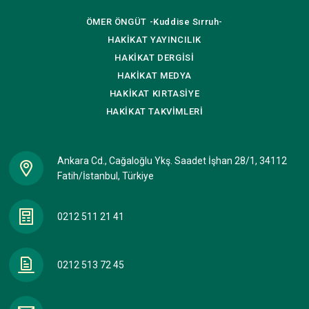
ÖMER ÖNGÜT
-Kuddise Sırruh-
HAKİKAT
YAYINCILIK
HAKİKAT
DERGİSİ
HAKİKAT
MEDYA
HAKİKAT
KIRTASİYE
HAKİKAT
TAKVİMLERİ
Ankara Cd., Cağaloğlu Ykş. Saadet İşhan 28/1, 34112
Fatih/İstanbul, Türkiye
0212 511 21 41
0212 513 72 45