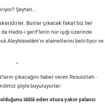
eriyor? Şeytan...
skeridirler. Bunlar çıkacak fakat biz her
a Hadis-i şerif’lerin nûr ışığı üzerinde
 Aleyhisselâm’ın alametlerini belirtiyor ve
•
’ların çıkacağını haber veren Resulullah -
endimiz şöyle buyuruyorlar:
 olduğunu iddiâ eden otuza yakın yalancı