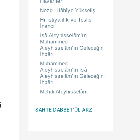
Havârîler
Nezd-i İlâhîye Yükseliş
Hıristiyanlık ve Teslis
İnancı
İsâ Aleyhisselâm’ın
Muhammed
Aleyhisselâm’ın Geleceğini
İhbârı
Muhammed
Aleyhisselâm’ın İsâ
Aleyhisselâm’ın Geleceğini
İhbârı
Mehdi Aleyhisselâm
i
SAHTE DABBET’ÜL ARZ