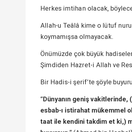
Herkes imtihan olacak, böylece
Allah-u Teâlâ kime o lütuf nur
koymamışsa olmayacak.
Önümüzde çok büyük hadiseler, 
Şimdiden Hazret-i Allah ve Re
Bir Hadis-i şerif’te şöyle buyur
“Dünyanın geniş vakitlerinde, 
esbab-ı istirahat mükemmel o
taat ile kendini takdim et ki,)