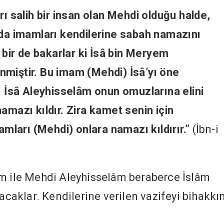
rı salih bir insan olan Mehdi olduğu halde,
ada imamları kendilerine sabah namazını
, bir de bakarlar ki İsâ bin Meryem
nmiştir. Bu imam (Mehdi) İsâ’yı öne
r. İsâ Aleyhisselâm onun omuzlarına elini
amazı kıldır. Zira kamet senin için
mamları (Mehdi) onlara namazı kıldırır.”
(İbn-i
âm ile Mehdi Aleyhisselâm beraberce İslâm
şacaklar. Kendilerine verilen vazifeyi bihakkı