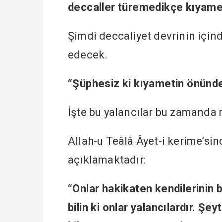
deccaller türemedikçe kıyam
Şimdi deccaliyet devrinin için
edecek.
“Şüphesiz ki kıyametin önünde 
İşte bu yalancılar bu zamanda m
Allah-u Teâlâ Âyet-i kerime’si
açıklamaktadır:
“Onlar hakikaten kendilerinin b
bilin ki onlar yalancılardır. Şey