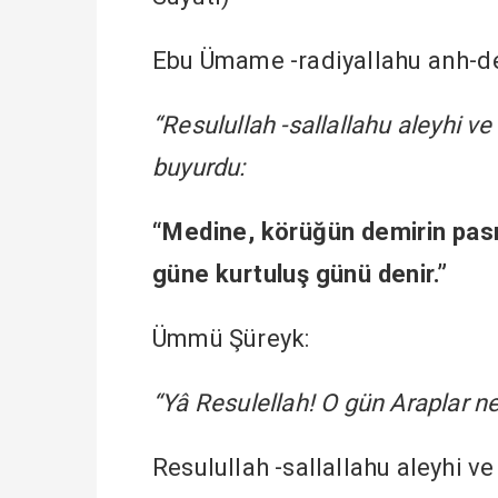
Ebu Ümame -radiyallahu anh-den
“Resulullah -sallallahu aleyhi ve
buyurdu:
“Medine, körüğün demirin pasını 
güne kurtuluş günü denir.”
Ümmü Şüreyk:
“Yâ Resulellah! O gün Araplar n
Resulullah -sallallahu aleyhi v