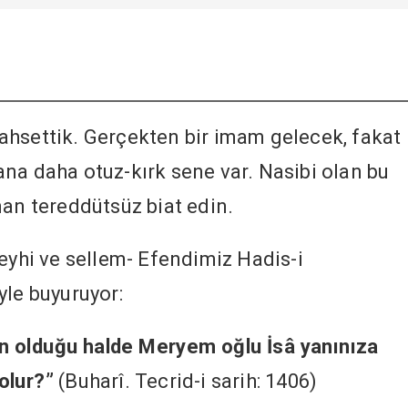
ahsettik. Gerçekten bir imam gelecek, fakat
na daha otuz-kırk sene var. Nasibi olan bu
man tereddütsüz biat edin.
leyhi ve sellem- Efendimiz Hadis-i
yle buyuruyor:
n olduğu halde Meryem oğlu İsâ yanınıza
olur?”
(Buharî. Tecrid-i sarih: 1406)