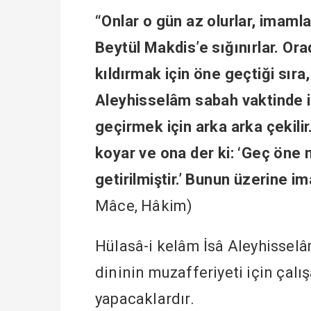
“Onlar o gün az olurlar, imamla
Beytül Makdis’e sığınırlar. Or
kıldırmak için öne geçtiği sıra
Aleyhisselâm sabah vaktinde i
geçirmek için arka arka çekili
koyar ve ona der ki: ‘Geç öne n
getirilmiştir.’ Bunun üzerine i
Mâce, Hâkim)
Hülasâ-i kelâm İsâ Aleyhissel
dininin muzafferiyeti için çalı
yapacaklardır.