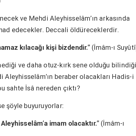
)
inecek ve Mehdi Aleyhisselâm’ın arkasında
had edecekler. Deccali öldüreceklerdir.
amaz kılacağı kişi bizdendir.”
(İmâm-ı Suyûtî
diği ve daha otuz-kırk sene olduğu bilindiğ
i Aleyhisselâm’ın beraber olacakları Hadis-i
 bu sahte İsâ nereden çıktı?
ise şöyle buyuruyorlar:
Aleyhisselâm’a imam olacaktır.”
(İmâm-ı