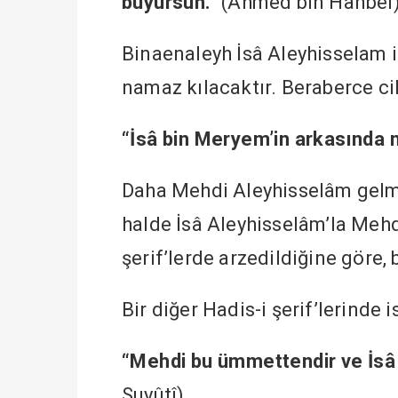
buyursun.”
(Ahmed bin Hanbel
Binaenaleyh İsâ Aleyhisselam 
namaz kılacaktır. Beraberce ci
“İsâ bin Meryem’in arkasında n
Daha Mehdi Aleyhisselâm gelme
halde İsâ Aleyhisselâm’la Mehd
şerif’lerde arzedildiğine göre,
Bir diğer Hadis-i şerif’lerinde 
“Mehdi bu ümmettendir ve İsâ 
Suyûtî)