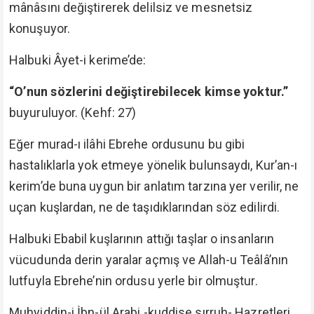
mânâsını değiştirerek delilsiz ve mesnetsiz
konuşuyor.
Halbuki Âyet-i kerime’de:
“O’nun sözlerini değiştirebilecek kimse yoktur.”
buyuruluyor. (Kehf: 27)
Eğer murad-ı ilâhi Ebrehe ordusunu bu gibi
hastalıklarla yok etmeye yönelik bulunsaydı, Kur’an-ı
kerim’de buna uygun bir anlatım tarzına yer verilir, ne
uçan kuşlardan, ne de taşıdıklarından söz edilirdi.
Halbuki Ebabil kuşlarının attığı taşlar o insanların
vücudunda derin yaralar açmış ve Allah-u Teâlâ’nın
lutfuyla Ebrehe’nin ordusu yerle bir olmuştur.
Muhyiddin-i İbn-ül Arabi -kuddise sırruh- Hazretleri