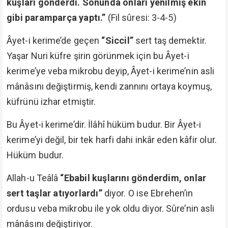
kuşları gönderdi. Sonunda onları yenilmiş ekin
gibi paramparça yaptı.”
(Fil sûresi: 3-4-5)
Âyet-i kerime’de geçen
“Siccil”
sert taş demektir.
Yaşar Nuri küfre şirin görünmek için bu Âyet-i
kerime’ye veba mikrobu deyip, Âyet-i kerime’nin asli
mânâsını değiştirmiş, kendi zannını ortaya koymuş,
küfrünü izhar etmiştir.
Bu Âyet-i kerime’dir. İlâhî hüküm budur. Bir Âyet-i
kerime’yi değil, bir tek harfi dahi inkâr eden kâfir olur.
Hüküm budur.
Allah-u Teâlâ
“Ebabil kuşlarını gönderdim, onlar
sert taşlar atıyorlardı”
diyor. O ise Ebrehen’in
ordusu veba mikrobu ile yok oldu diyor. Sûre’nin asli
mânâsını değiştiriyor.