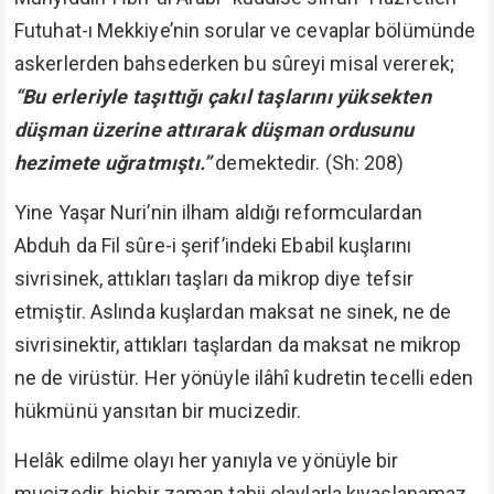
Futuhat-ı Mekkiye’nin sorular ve cevaplar bölümünde
askerlerden bahsederken bu sûreyi misal vererek;
“Bu erleriyle taşıttığı çakıl taşlarını yüksekten
düşman üzerine attırarak düşman ordusunu
hezimete uğratmıştı.”
demektedir. (Sh: 208)
Yine Yaşar Nuri’nin ilham aldığı reformculardan
Abduh da Fil sûre-i şerif’indeki Ebabil kuşlarını
sivrisinek, attıkları taşları da mikrop diye tefsir
etmiştir. Aslında kuşlardan maksat ne sinek, ne de
sivrisinektir, attıkları taşlardan da maksat ne mikrop
ne de virüstür. Her yönüyle ilâhî kudretin tecelli eden
hükmünü yansıtan bir mucizedir.
Helâk edilme olayı her yanıyla ve yönüyle bir
mucizedir, hiçbir zaman tabii olaylarla kıyaslanamaz.