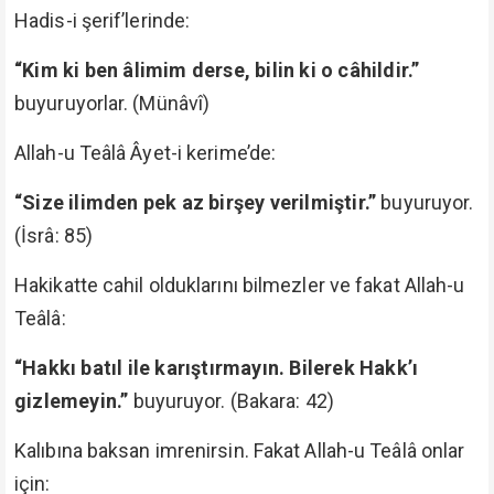
Hadis-i şerif’lerinde:
“Kim ki ben âlimim derse, bilin ki o câhildir.”
buyuruyorlar. (Münâvî)
Allah-u Teâlâ Âyet-i kerime’de:
“Size ilimden pek az birşey verilmiştir.”
buyuruyor.
(İsrâ: 85)
Hakikatte cahil olduklarını bilmezler ve fakat Allah-u
Teâlâ:
“Hakkı batıl ile karıştırmayın. Bilerek Hakk’ı
gizlemeyin.”
buyuruyor. (Bakara: 42)
Kalıbına baksan imrenirsin. Fakat Allah-u Teâlâ onlar
için: