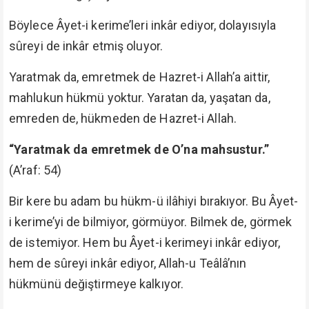
Böylece Âyet-i kerime’leri inkâr ediyor, dolayısıyla
sûreyi de inkâr etmiş oluyor.
Yaratmak da, emretmek de Hazret-i Allah’a aittir,
mahlukun hükmü yoktur. Yaratan da, yaşatan da,
emreden de, hükmeden de Hazret-i Allah.
“Yaratmak da emretmek de O’na mahsustur.”
(A’raf: 54)
Bir kere bu adam bu hükm-ü ilâhiyi bırakıyor. Bu Âyet-
i kerime’yi de bilmiyor, görmüyor. Bilmek de, görmek
de istemiyor. Hem bu Âyet-i kerimeyi inkâr ediyor,
hem de sûreyi inkâr ediyor, Allah-u Teâlâ’nın
hükmünü değiştirmeye kalkıyor.