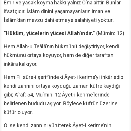
Emir ve yasak koyma hakkı yalnız O’na aittir. Bunlar
ifsatçıdır. İslâm dinini yaşamayanların iman ve
İslâm’dan mevzu dahi etmeye salahiyeti yoktur.
“Hüküm, yücelerin yücesi Allah’ındır.”
(Mümin: 12)
Hem Allah-u Teâlâ’nın hükmünü değiştiriyor, kendi
hükmünü ortaya koyuyor, hem de diğer taraftan
inkâra kalkıyor.
Hem Fil sûre-i şerif’indeki Âyet-i kerime’yi inkâr edip
kendi zannını ortaya koyduğu zaman küfre kaydığı
gibi; A’raf: 54, Mü’min: 12 Âyet-i kerime’lerinde
belirlenen hududu aşıyor. Böylece küfrün üzerine
küfür oluyor.
O ise kendi zannını yürüterek Âyet-i kerime’nin