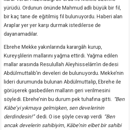
yürüdü. Ordunun önünde Mahmud adlı büyük bir fil,
bir kaç tane de eğitilmiş fil bulunuyordu. Haberi alan
Araplar yer yer karşı durmak istedilerse de
dayanamadılar.
Ebrehe Mekke yakınlarında karargâh kurup,
Kureyşlilerin mallarını yağma ettirdi. Yağma edilen
mallar arasında Resulullah Aleyhisselâm’ın dedesi
Abdülmuttalib’in develeri de bulunuyordu. Mekke’nin
lideri durumunda bulunan Abdülmuttalip, Ebrehe ile
görüşerek gasbedilen malların geri verilmesini
söyledi. Ebrehe’nin bu durum pek tuhafına gitti.
“Ben
Kâbe’yi yıkmaya gelmişken, sen develerinin
derdindesin!”
dedi. O ise şöyle cevap verdi
“Ben
ancak develerin sahibiyim, Kâbe’nin elbet bir sahibi