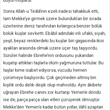
buyurmuşlardı.
Sonra Allah-u Teâlâ’nın ezeli iradesi tahakkuk etti,
tam Mekke’ye girmek üzere bulundukları bir sırada
üzerlerine deniz tarafından kırlangıca benzer bölük
bölük kuşlar sevketti. Ebâbil adındaki irili ufaklı, siyah,
yeşil, beyaz renklerdeki bu kuşlar biri gagasında ikisi
ayakları arasında olmak üzere üçer taş taşıyordu.
Sürüler halinde Ebrehe’nin ordusunu yukarıdan
kuşatıp attıkları taşlarla ölüm yağmuruna tuttular. Bu
taşlar kime isabet ediyorsa, vücudu hemen
çürümeye başlıyordu. Çok geçmeden altmış bin
kişilik ordu delik-deşik olup mahvoldu. Aynı âkibete
uğrayan Ebrehe canını zor kurtarıp Yemen’e döndü
ise de, parça parça olan etleri çürüyerek ölmüştür.
Mekke’den Yemen’e kadar bütün yollar, ilâhî azaptan