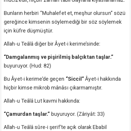
Bunların herbiri “Muhalefet et, meşhur olursun” sözü
gereğince kimsenin söylemediği bir söz söylemek
için küfre düşmüştür.
Allah-u Teâlâ diğer bir Âyet-i kerime’sinde:
“Damgalanmış ve pişirilmiş balçıktan taşlar.”
buyuruyor. (Hud: 82)
Bu Âyet-i kerime’de geçen
“Siccil”
Âyet-i hakkında
hiçbir kimse mikrob mânâsı çıkarmamıştır.
Allah-u Teâlâ Lut kavmi hakkında:
“Çamurdan taşlar.”
buyuruyor. (Zâriyât: 33)
Allah-u Teâlâ sûre-i şerif’te açık olarak Ebabil