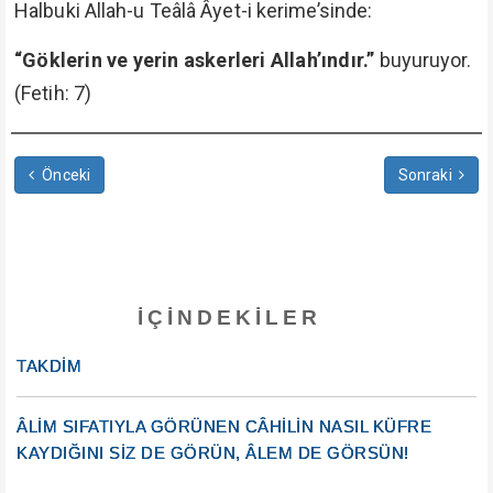
Halbuki Allah-u Teâlâ Âyet-i kerime’sinde:
“Göklerin ve yerin askerleri Allah’ındır.”
buyuruyor.
(Fetih: 7)
Önceki
Sonraki
İÇINDEKILER
TAKDİM
ÂLİM SIFATIYLA GÖRÜNEN CÂHİLİN NASIL KÜFRE
KAYDIĞINI SİZ DE GÖRÜN, ÂLEM DE GÖRSÜN!