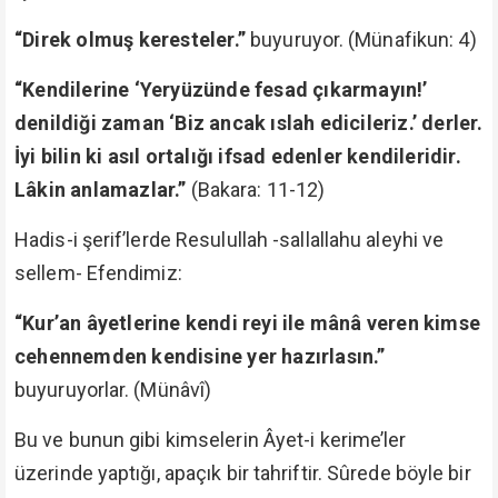
“Direk olmuş keresteler.”
buyuruyor. (Münafikun: 4)
“Kendilerine ‘Yeryüzünde fesad çıkarmayın!’
denildiği zaman ‘Biz ancak ıslah edicileriz.’ derler.
İyi bilin ki asıl ortalığı ifsad edenler kendileridir.
Lâkin anlamazlar.”
(Bakara: 11-12)
Hadis-i şerif’lerde Resulullah -sallallahu aleyhi ve
sellem- Efendimiz:
“Kur’an âyetlerine kendi reyi ile mânâ veren kimse
cehennemden kendisine yer hazırlasın.”
buyuruyorlar. (Münâvî)
Bu ve bunun gibi kimselerin Âyet-i kerime’ler
üzerinde yaptığı, apaçık bir tahriftir. Sûrede böyle bir