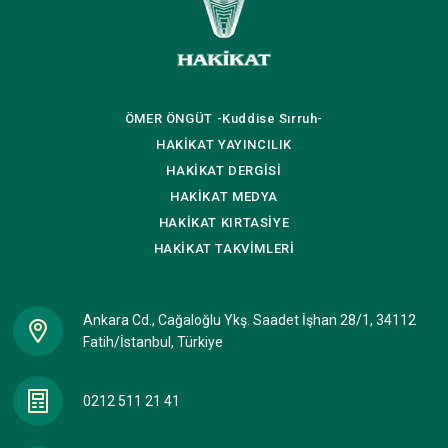
ÖMER ÖNGÜT
-Kuddise Sırruh-
HAKİKAT
YAYINCILIK
HAKİKAT
DERGİSİ
HAKİKAT
MEDYA
HAKİKAT
KIRTASİYE
HAKİKAT
TAKVİMLERİ
Ankara Cd., Cağaloğlu Ykş. Saadet İşhan 28/1, 34112
Fatih/İstanbul, Türkiye
0212 511 21 41