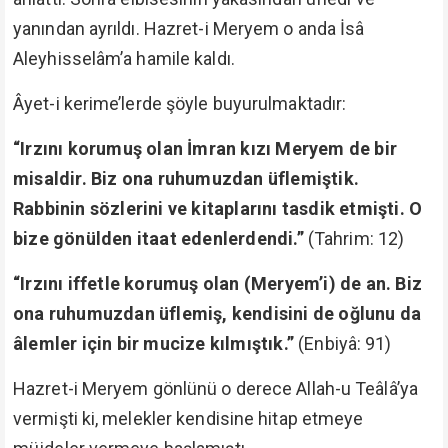
yanından ayrıldı. Hazret-i Meryem o anda İsâ
Aleyhisselâm’a hamile kaldı.
Âyet-i kerime’lerde şöyle buyurulmaktadır:
“Irzını korumuş olan İmran kızı Meryem de bir
misaldir. Biz ona ruhumuzdan üflemiştik.
Rabbinin sözlerini ve kitaplarını tasdik etmişti. O
bize gönülden itaat edenlerdendi.”
(Tahrim: 12)
“Irzını iffetle korumuş olan (Meryem’i) de an. Biz
ona ruhumuzdan üflemiş, kendisini de oğlunu da
âlemler için bir mucize kılmıştık.”
(Enbiyâ: 91)
Hazret-i Meryem gönlünü o derece Allah-u Teâlâ’ya
vermişti ki, melekler kendisine hitap etmeye