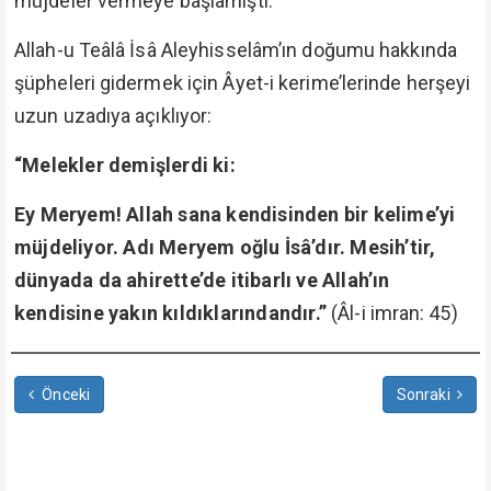
müjdeler vermeye başlamıştı.
Allah-u Teâlâ İsâ Aleyhisselâm’ın doğumu hakkında
şüpheleri gidermek için Âyet-i kerime’lerinde herşeyi
uzun uzadıya açıklıyor:
“Melekler demişlerdi ki:
Ey Meryem! Allah sana kendisinden bir kelime’yi
müjdeliyor. Adı Meryem oğlu İsâ’dır. Mesih’tir,
dünyada da ahirette’de itibarlı ve Allah’ın
kendisine yakın kıldıklarındandır.”
(Âl-i imran: 45)
Önceki
Sonraki