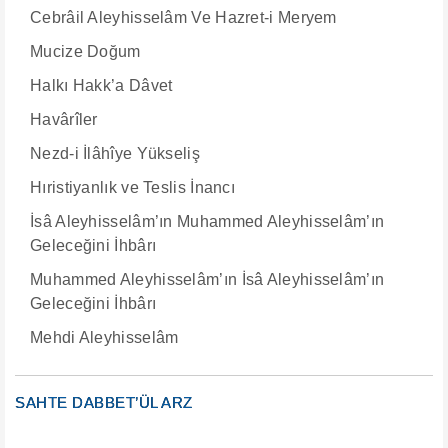
Cebrâil Aleyhisselâm Ve Hazret-i Meryem
Mucize Doğum
Halkı Hakk’a Dâvet
Havârîler
Nezd-i İlâhîye Yükseliş
Hıristiyanlık ve Teslis İnancı
İsâ Aleyhisselâm’ın Muhammed Aleyhisselâm’ın
Geleceğini İhbârı
Muhammed Aleyhisselâm’ın İsâ Aleyhisselâm’ın
Geleceğini İhbârı
Mehdi Aleyhisselâm
SAHTE DABBET’ÜL ARZ