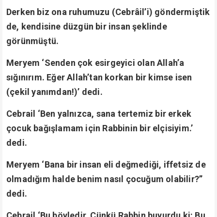
Derken biz ona ruhumuzu (Cebrâil’i) göndermiştik
de, kendisine düzgün bir insan şeklinde
görünmüştü.
Meryem ‘Senden çok esirgeyici olan Allah’a
sığınırım. Eğer Allah’tan korkan bir kimse isen
(çekil yanımdan!)’ dedi.
Cebrail ‘Ben yalnızca, sana tertemiz bir erkek
çocuk bağışlamam için Rabbinin bir elçisiyim.’
dedi.
Meryem ‘Bana bir insan eli değmediği, iffetsiz de
olmadığım halde benim nasıl çocuğum olabilir?”
dedi.
Cebrail ‘Bu böyledir. Çünkü Rabbin buyurdu ki: Bu