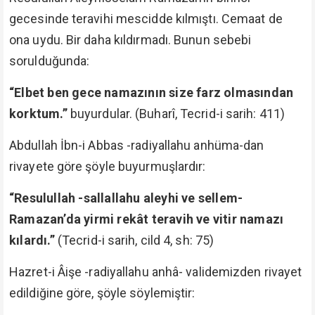
gecesinde teravihi mescidde kılmıştı. Cemaat de
ona uydu. Bir daha kıldırmadı. Bunun sebebi
sorulduğunda:
“Elbet ben gece namazının size farz olmasından
korktum.”
buyurdular. (Buharî, Tecrid-i sarih: 411)
Abdullah İbn-i Abbas -radiyallahu anhüma-dan
rivayete göre şöyle buyurmuşlardır:
“Resulullah -sallallahu aleyhi ve sellem-
Ramazan’da yirmi rekât teravih ve vitir namazı
kılardı.”
(Tecrid-i sarih, cild 4, sh: 75)
Hazret-i Âişe -radiyallahu anhâ- validemizden rivayet
edildiğine göre, şöyle söylemiştir: