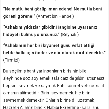
“Ne mutlu beni görüp iman edene! Ne mutlu beni
göreni görene!”
(Ahmet bin Hanbel)
“Ashabım yıldızlar gibidir.Hangisine uyarsanız
hidayeti bulmuş olursunuz.”
(Beyhaki)
“Ashabımın her biri kıyamet günü vefat ettiği
belde halkı için önder ve nûr olarak diriltilecektir.”
(Tirmizi)
Bu seçilmiş bahtiyar insanların birisinin bile
aleyhinde söz söylemek asla caiz değildir. İstisnasız
hepsini sevmek ve saymak Ehl-i sünnet vel- cemaat
olmanın alâmetidir. Birini sevmemek, hiç birini
sevmemek demektir. Onların birine dil uzatmak,
Hazret-i Allah’ın biricik Habibi Ekrem’ine -sallallahu