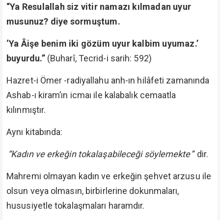
“Ya Resulallah siz vitir namazı kılmadan uyur
musunuz? diye sormuştum.
‘Ya Âişe benim iki gözüm uyur kalbim uyumaz.’
buyurdu.”
(Buharî, Tecrid-i sarih: 592)
Hazret-i Ömer -radiyallahu anh-ın hilâfeti zamanında
Ashab-ı kiram’ın icmaı ile kalabalık cemaatla
kılınmıştır.
Aynı kitabında:
“Kadın ve erkeğin tokalaşabileceği söylemekte”
dir.
Mahremi olmayan kadın ve erkeğin şehvet arzusu ile
olsun veya olmasın, birbirlerine dokunmaları,
hususiyetle tokalaşmaları haramdır.