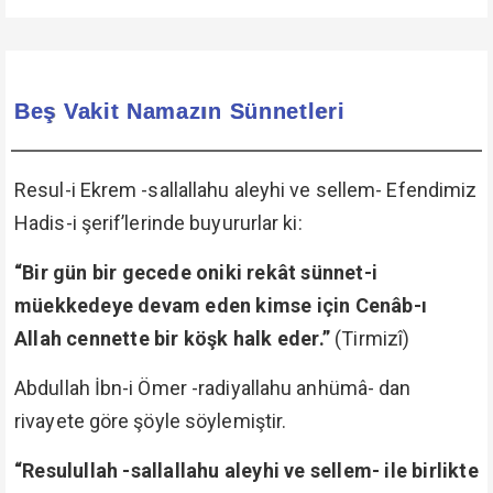
Beş Vakit Namazın Sünnetleri
Resul-i Ekrem -sallallahu aleyhi ve sellem- Efendimiz
Hadis-i şerif’lerinde buyururlar ki:
“Bir gün bir gecede oniki rekât sünnet-i
müekkedeye devam eden kimse için Cenâb-ı
Allah cennette bir köşk halk eder.”
(Tirmizî)
Abdullah İbn-i Ömer -radiyallahu anhümâ- dan
rivayete göre şöyle söylemiştir.
“Resulullah -sallallahu aleyhi ve sellem- ile birlikte