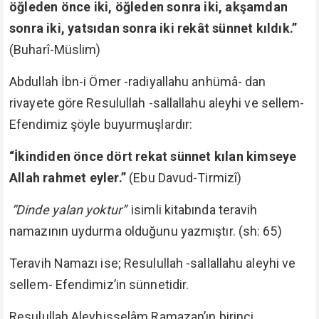
öğleden önce iki, öğleden sonra iki, akşamdan
sonra iki, yatsıdan sonra iki rekât sünnet kıldık.”
(Buharî-Müslim)
Abdullah İbn-i Ömer -radiyallahu anhümâ- dan
rivayete göre Resulullah -sallallahu aleyhi ve sellem-
Efendimiz şöyle buyurmuşlardır:
“İkindiden önce dört rekat sünnet kılan kimseye
Allah rahmet eyler.”
(Ebu Davud-Tirmizî)
“Dinde yalan yoktur”
isimli kitabında teravih
namazının uydurma olduğunu yazmıştır. (sh: 65)
Teravih Namazı ise; Resulullah -sallallahu aleyhi ve
sellem- Efendimiz’in sünnetidir.
Resulullah Aleyhisselâm Ramazan’ın birinci