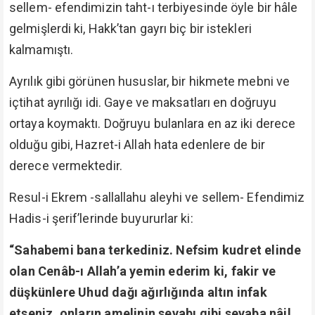
sellem- efendimizin taht-ı terbiyesinde öyle bir hâle
gelmişlerdi ki, Hakk’tan gayrı biç bir istekleri
kalmamıştı.
Ayrılık gibi görünen hususlar, bir hikmete mebni ve
içtihat ayrılığı idi. Gaye ve maksatları en doğruyu
ortaya koymaktı. Doğruyu bulanlara en az iki derece
olduğu gibi, Hazret-i Allah hata edenlere de bir
derece vermektedir.
Resul-i Ekrem -sallallahu aleyhi ve sellem- Efendimiz
Hadis-i şerif’lerinde buyururlar ki:
“Sahabemi bana terkediniz. Nefsim kudret elinde
olan Cenâb-ı Allah’a yemin ederim ki, fakir ve
düşkünlere Uhud dağı ağırlığında altın infak
etseniz, onların amelinin sevabı gibi sevaba nâil