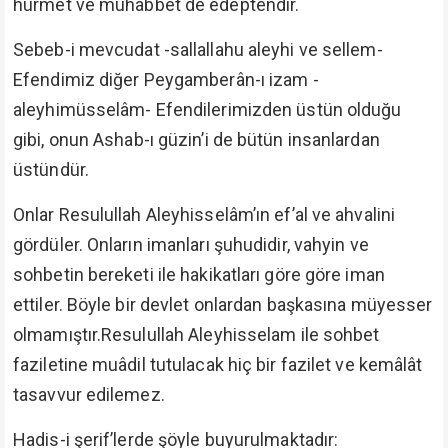
hürmet ve muhabbet de edeptendir.
Sebeb-i mevcudat -sallallahu aleyhi ve sellem-
Efendimiz diğer Peygamberân-ı izam -
aleyhimüsselâm- Efendilerimizden üstün olduğu
gibi, onun Ashab-ı güzin’i de bütün insanlardan
üstündür.
Onlar Resulullah Aleyhisselâm’ın ef’al ve ahvalini
gördüler. Onların imanları şuhudidir, vahyin ve
sohbetin bereketi ile hakikatları göre göre iman
ettiler. Böyle bir devlet onlardan başkasına müyesser
olmamıştır.Resulullah Aleyhisselam ile sohbet
faziletine muâdil tutulacak hiç bir fazilet ve kemâlât
tasavvur edilemez.
Hadis-i şerif’lerde şöyle buyurulmaktadır: