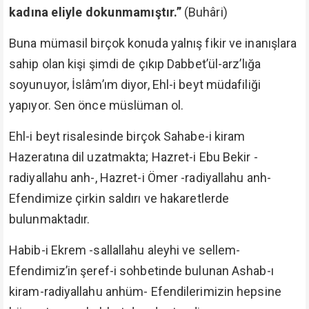
kadına eliyle dokunmamıştır.”
(Buhâri)
Buna mümasil birçok konuda yalnış fikir ve inanışlara
sahip olan kişi şimdi de çıkıp Dabbet’ül-arz’lığa
soyunuyor, İslâm’ım diyor, Ehl-i beyt müdafiliği
yapıyor. Sen önce müslüman ol.
Ehl-i beyt risalesinde birçok Sahabe-i kiram
Hazeratına dil uzatmakta; Hazret-i Ebu Bekir -
radiyallahu anh-, Hazret-i Ömer -radiyallahu anh-
Efendimize çirkin saldırı ve hakaretlerde
bulunmaktadır.
Habib-i Ekrem -sallallahu aleyhi ve sellem-
Efendimiz’in şeref-i sohbetinde bulunan Ashab-ı
kiram-radiyallahu anhüm- Efendilerimizin hepsine