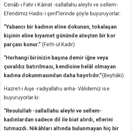
Cenâb-ı Fahr-i Kâinat -sallallahu aleyhi ve sellem-
Efendimiz Hadis-i şerif’lerinde şöyle buyuruyorlar:
“Yabancı bir kadının eline dokunan, tokalaşan
kişinin eline kıyamet gününde ateşten bir kor
parçası konur.”
(Feth-ül Kadir)
“Herhangi birinizin başına demir iğne veya
çuvaldız batırılması, kendisine helâl olmayan
kadına dokunmasından daha hayırlıdır.”
(Beyhâki)
Hazret-i Aişe -radıyallahu anha- Vâlidemiz ise
buyuruyorlar ki:
“Resulullah -sallallahu aleyhi ve sellem-
kadınlardan sadece dil ile biat alırdı, ellerini
tutmazdı. Nikâhları altında bulunmayan hiç bir