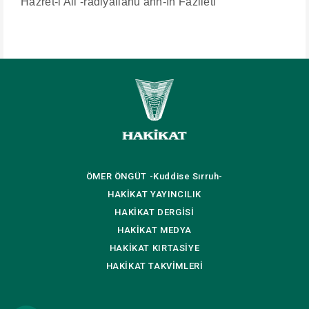
Hazret-i Ali -radiyallahu anh-ın Fazileti
ÖMER ÖNGÜT
-Kuddise Sırruh-
HAKİKAT
YAYINCILIK
HAKİKAT
DERGİSİ
HAKİKAT
MEDYA
HAKİKAT
KIRTASİYE
HAKİKAT
TAKVİMLERİ