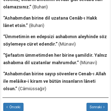
olamazsınız.”
(Buhari)
“Ashabımdan birine dil uzatana Cenâb-ı Hakk
lânet etsin.”
(Buhari)
“Ümmetimin en edepsizi ashabımın aleyhinde söz
söylemeye cüret edendir.”
(Münavi)
“Şefaatım ümmetimden her birine şamildir. Yalnız
ashabıma dil uzatanlar mahrumdur.”
(Münavi)
“Ashabımdan birine sayıp sövenlere Cenab-ı Allah
ile melâike-i kiram ve bütün insanların lâneti
olsun.”
(Câmiüssağir)
Önceki
Sonraki