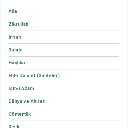
Aile
Zikrullah
İnsan
Rabıta
Haçlılar
Ehl-i Dalalet (Sahteler)
İsm-i Azam
Dünya ve Ahiret
Cömertlik
Rızık