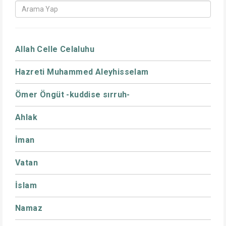
Allah Celle Celaluhu
Hazreti Muhammed Aleyhisselam
Ömer Öngüt -kuddise sırruh-
Ahlak
İman
Vatan
İslam
Namaz