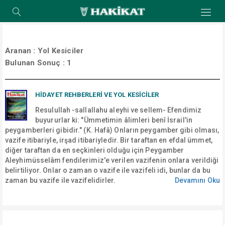
Aranan :
Yol Kesiciler
Bulunan Sonuç :
1
HİDAYET REHBERLERİ VE YOL KESİCİLER
Resulullah -sallallahu aleyhi ve sellem- Efendimiz
buyururlar ki: "Ümmetimin âlimleri benî İsrail'in
peygamberleri gibidir." (K. Hafâ) Onların peygamber gibi olması,
vazife itibariyle, irşad itibariyledir. Bir taraftan en efdal ümmet,
diğer taraftan da en seçkinleri olduğu için Peygamber
Aleyhimüsselâm fendilerimiz'e verilen vazifenin onlara verildiği
belirtiliyor. Onlar o zaman o vazife ile vazifeli idi, bunlar da bu
zaman bu vazife ile vazifelidirler.
Devamını Oku