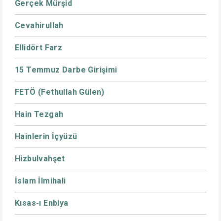
Gerçek Mürşid
Cevahirullah
Ellidört Farz
15 Temmuz Darbe Girişimi
FETÖ (Fethullah Gülen)
Hain Tezgah
Hainlerin İçyüzü
Hizbulvahşet
İslam İlmihali
Kısas-ı Enbiya