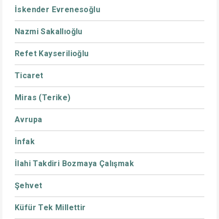
İskender Evrenesoğlu
Nazmi Sakallıoğlu
Refet Kayserilioğlu
Ticaret
Miras (Terike)
Avrupa
İnfak
İlahi Takdiri Bozmaya Çalışmak
Şehvet
Küfür Tek Millettir