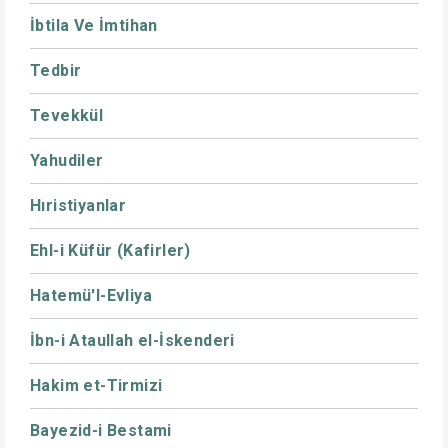
İbtila Ve İmtihan
Tedbir
Tevekkül
Yahudiler
Hıristiyanlar
Ehl-i Küfür (Kafirler)
Hatemü'l-Evliya
İbn-i Ataullah el-İskenderi
Hakim et-Tirmizi
Bayezid-i Bestami