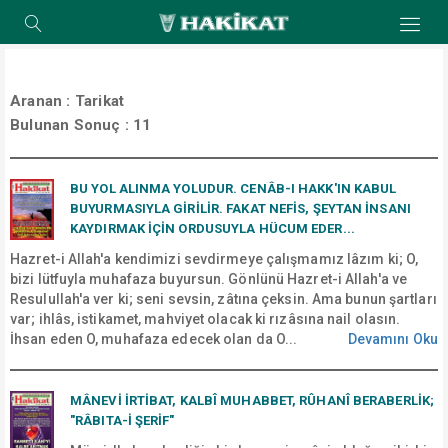
Aranan :
Tarikat
Bulunan Sonuç :
11
BU YOL ALINMA YOLUDUR. CENÂB-I HAKK'IN KABUL
BUYURMASIYLA GİRİLİR. FAKAT NEFİS, ŞEYTAN İNSANI
KAYDIRMAK İÇİN ORDUSUYLA HÜCUM EDER...
Hazret-i Allah'a kendimizi sevdirmeye çalışmamız lâzım ki; O,
bizi lütfuyla muhafaza buyursun. Gönlünü Hazret-i Allah'a ve
Resulullah'a ver ki; seni sevsin, zâtına çeksin. Ama bunun şartları
var; ihlâs, istikamet, mahviyet olacak ki rızâsına nail olasın.
İhsan eden O, muhafaza edecek olan da O...
Devamını Oku
MÂNEVİ İRTİBAT, KALBÎ MUHABBET, RÛHANÎ BERABERLİK;
"RÂBITA-İ ŞERİF"