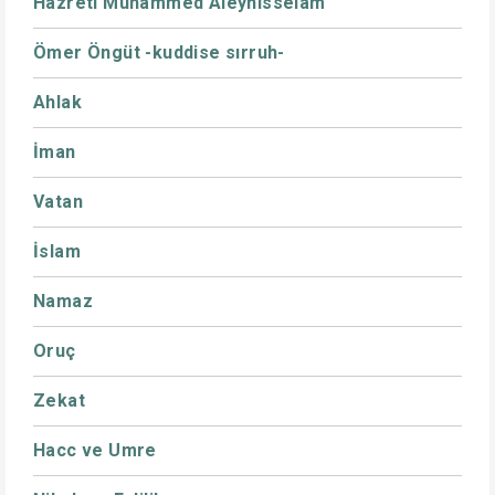
Hazreti Muhammed Aleyhisselam
Ömer Öngüt -kuddise sırruh-
Ahlak
İman
Vatan
İslam
Namaz
Oruç
Zekat
Hacc ve Umre