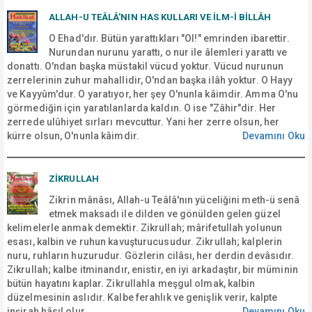
ALLAH-U TEÂLÂ'NIN HAS KULLARI VE İLM-İ BİLLÂH
O Ehad'dır. Bütün yarattıkları "Ol!" emrinden ibarettir.
Nurundan nurunu yarattı, o nur ile âlemleri yarattı ve
donattı. O'ndan başka müstakil vücud yoktur. Vücud nurunun
zerrelerinin zuhur mahallidir, O'ndan başka ilâh yoktur. O Hayy
ve Kayyûm'dur. O yaratıyor, her şey O'nunla kâimdir. Amma O'nu
görmediğin için yaratılanlarda kaldın. O ise "Zâhir"dir. Her
zerrede ulûhiyet sırları mevcuttur. Yani her zerre olsun, her
kürre olsun, O'nunla kâimdir.
Devamını Oku
ZİKRULLAH
Zikrin mânâsı, Allah-u Teâlâ'nın yüceliğini meth-ü senâ
etmek maksadı ile dilden ve gönülden gelen güzel
kelimelerle anmak demektir. Zikrullah; mârifetullah yolunun
esası, kalbin ve ruhun kavuşturucusudur. Zikrullah; kalplerin
nuru, ruhların huzurudur. Gözlerin cilâsı, her derdin devâsıdır.
Zikrullah; kalbe itminandır, enistir, en iyi arkadaştır, bir müminin
bütün hayatını kaplar. Zikrullahla meşgul olmak, kalbin
düzelmesinin aslıdır. Kalbe ferahlık ve genişlik verir, kalpte
inşirah hâsıl olur.
Devamını Oku