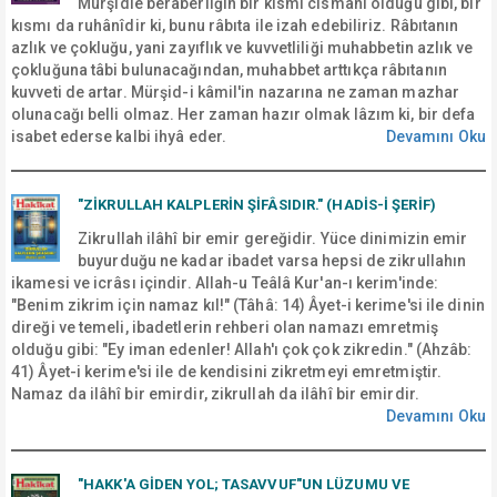
Mürşidle beraberliğin bir kısmı cismâni olduğu gibi, bir
kısmı da ruhânîdir ki, bunu râbıta ile izah edebiliriz. Râbıtanın
azlık ve çokluğu, yani zayıflık ve kuvvetliliği muhabbetin azlık ve
çokluğuna tâbi bulunacağından, muhabbet arttıkça râbıtanın
kuvveti de artar. Mürşid-i kâmil'in nazarına ne zaman mazhar
olunacağı belli olmaz. Her zaman hazır olmak lâzım ki, bir defa
isabet ederse kalbi ihyâ eder.
Devamını Oku
"ZİKRULLAH KALPLERİN ŞİFÂSIDIR." (HADİS-İ ŞERİF)
Zikrullah ilâhî bir emir gereğidir. Yüce dinimizin emir
buyurduğu ne kadar ibadet varsa hepsi de zikrullahın
ikamesi ve icrâsı içindir. Allah-u Teâlâ Kur'an-ı kerim'inde:
"Benim zikrim için namaz kıl!" (Tâhâ: 14) Âyet-i kerime'si ile dinin
direği ve temeli, ibadetlerin rehberi olan namazı emretmiş
olduğu gibi: "Ey iman edenler! Allah'ı çok çok zikredin." (Ahzâb:
41) Âyet-i kerime'si ile de kendisini zikretmeyi emretmiştir.
Namaz da ilâhî bir emirdir, zikrullah da ilâhî bir emirdir.
Devamını Oku
"HAKK'A GIDEN YOL; TASAVVUF"UN LÜZUMU VE