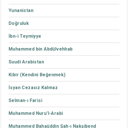
Yunanistan
Doğruluk
İbn-i Teymiyye
Muhammed bin Abdülvehhab
Suudi Arabistan
Kibir (Kendini Beğenmek)
İsyan Cezasız Kalmaz
Selman-ı Farisi
Muhammed Nuru'l-Arabi
Muhammed Bahaüddin Şah-ı Nakşibend