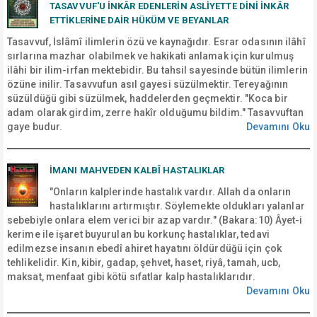
TASAVVUF'U İNKÂR EDENLERIN ASLIYETTE DINI İNKÂR
ETTIKLERINE DAIR HÜKÜM VE BEYANLAR
Tasavvuf, İslâmî ilimlerin özü ve kaynağıdır. Esrar odasının ilâhî
sırlarına mazhar olabilmek ve hakikati anlamak için kurulmuş
ilâhi bir ilim-irfan mektebidir. Bu tahsil sayesinde bütün ilimlerin
özüne inilir. Tasavvufun asıl gayesi süzülmektir. Tereyağının
süzüldüğü gibi süzülmek, haddelerden geçmektir. "Koca bir
adam olarak girdim, zerre hakîr olduğumu bildim." Tasavvuftan
gaye budur.
Devamını Oku
İMANI MAHVEDEN KALBÎ HASTALIKLAR
"Onların kalplerinde hastalık vardır. Allah da onların
hastalıklarını artırmıştır. Söylemekte oldukları yalanlar
sebebiyle onlara elem verici bir azap vardır." (Bakara:10) Âyet-i
kerime ile işaret buyurulan bu korkunç hastalıklar, tedavi
edilmezse insanın ebedî ahiret hayatını öldürdüğü için çok
tehlikelidir. Kin, kibir, gadap, şehvet, haset, riyâ, tamah, ucb,
maksat, menfaat gibi kötü sıfatlar kalp hastalıklarıdır.
Devamını Oku