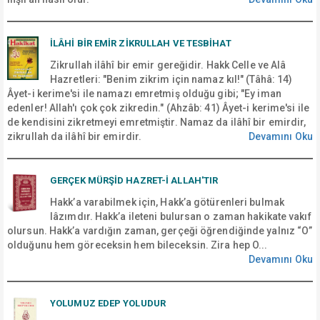
İLÂHİ BİR EMİR ZİKRULLAH VE TESBİHAT
Zikrullah ilâhî bir emir gereğidir. Hakk Celle ve Alâ
Hazretleri: "Benim zikrim için namaz kıl!" (Tâhâ: 14)
Âyet-i kerime'si ile namazı emretmiş olduğu gibi; "Ey iman
edenler! Allah'ı çok çok zikredin." (Ahzâb: 41) Âyet-i kerime'si ile
de kendisini zikretmeyi emretmiştir. Namaz da ilâhî bir emirdir,
zikrullah da ilâhî bir emirdir.
Devamını Oku
GERÇEK MÜRŞİD HAZRET-İ ALLAH'TIR
Hakk’a varabilmek için, Hakk’a götürenleri bulmak
lâzımdır. Hakk’a ileteni bulursan o zaman hakikate vakıf
olursun. Hakk’a vardığın zaman, gerçeği öğrendiğinde yalnız “O”
olduğunu hem göreceksin hem bileceksin. Zira hep O...
Devamını Oku
YOLUMUZ EDEP YOLUDUR