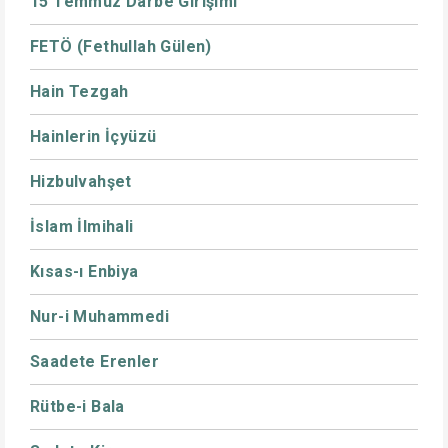
15 Temmuz Darbe Girişimi
FETÖ (Fethullah Gülen)
Hain Tezgah
Hainlerin İçyüzü
Hizbulvahşet
İslam İlmihali
Kısas-ı Enbiya
Nur-i Muhammedi
Saadete Erenler
Rütbe-i Bala