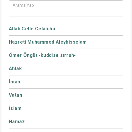
Allah Celle Celaluhu
Hazreti Muhammed Aleyhisselam
Ömer Öngüt -kuddise sırruh-
Ahlak
İman
Vatan
İslam
Namaz