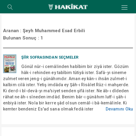
Aranan :
Şeyh Muhammed Esad Erbili
Bulunan Sonuç :
1
ŞIIR SOFRASINDAN SEÇMELER
Gönül nûr-i cemâlinden habîbim bir ziyâ ister. Gözüm
hâk-i rehinden ey tabîbim tûtiyâ ister. Safâ-yı sineme
zulmet veren jeng-i günâhımdır. Aman ey kân-ı ihsân zulmet-i
kalbim cilâ ister. Yetiş imdâda ey Şâh-ı Risâlet Rûz-i mahşerde.
Ki derd-i bî-devâ-yı ma'siyet senden şifâ ister. Ne âb-ı dîdeden
râhat ne âh-ı sîneden imdâd. Benim bâr-ı günâhım lutf-i şâh-i
enbiyâ ister. Nola bir kerre şâd olsun cemâl-i bâ-kemâlinle. Ki
kemter bendeniz Es'ad sana olmak fedâ ister
Devamını Oku