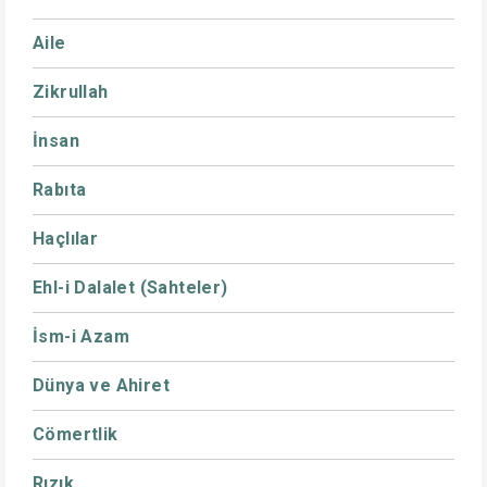
Aile
Zikrullah
İnsan
Rabıta
Haçlılar
Ehl-i Dalalet (Sahteler)
İsm-i Azam
Dünya ve Ahiret
Cömertlik
Rızık