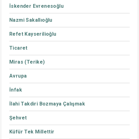
İskender Evrenesoğlu
Nazmi Sakallıoğlu
Refet Kayserilioğlu
Ticaret
Miras (Terike)
Avrupa
İnfak
İlahi Takdiri Bozmaya Çalışmak
Şehvet
Küfür Tek Millettir