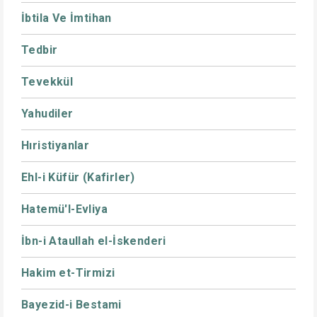
İbtila Ve İmtihan
Tedbir
Tevekkül
Yahudiler
Hıristiyanlar
Ehl-i Küfür (Kafirler)
Hatemü'l-Evliya
İbn-i Ataullah el-İskenderi
Hakim et-Tirmizi
Bayezid-i Bestami