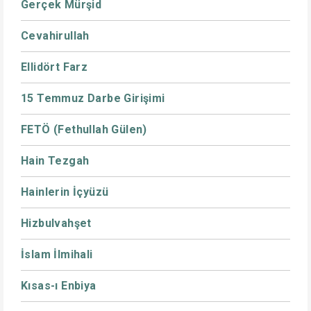
Gerçek Mürşid
Cevahirullah
Ellidört Farz
15 Temmuz Darbe Girişimi
FETÖ (Fethullah Gülen)
Hain Tezgah
Hainlerin İçyüzü
Hizbulvahşet
İslam İlmihali
Kısas-ı Enbiya