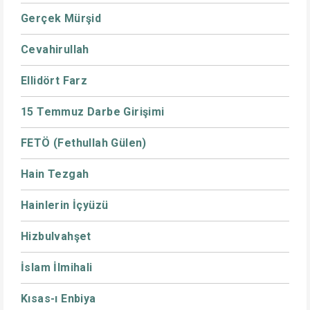
Gerçek Mürşid
Cevahirullah
Ellidört Farz
15 Temmuz Darbe Girişimi
FETÖ (Fethullah Gülen)
Hain Tezgah
Hainlerin İçyüzü
Hizbulvahşet
İslam İlmihali
Kısas-ı Enbiya