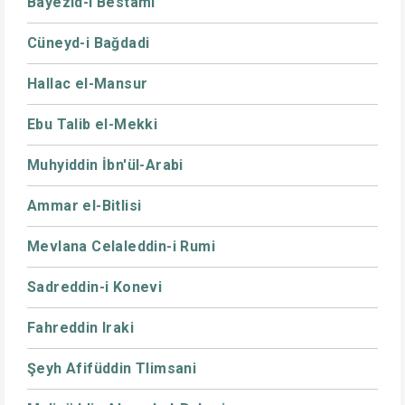
Bayezid-i Bestami
Cüneyd-i Bağdadi
Hallac el-Mansur
Ebu Talib el-Mekki
Muhyiddin İbn'ül-Arabi
Ammar el-Bitlisi
Mevlana Celaleddin-i Rumi
Sadreddin-i Konevi
Fahreddin Iraki
Şeyh Afifüddin Tlimsani