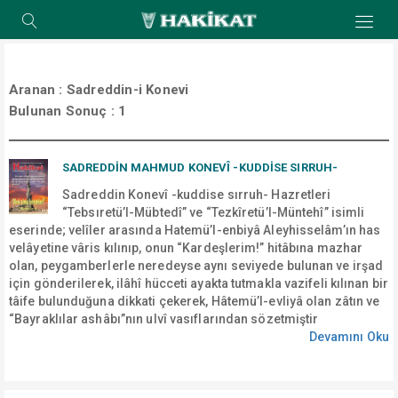
Aranan :
Sadreddin-i Konevi
Bulunan Sonuç :
1
SADREDDİN MAHMUD KONEVÎ -KUDDISE SIRRUH-
Sadreddin Konevî -kuddise sırruh- Hazretleri
“Tebsıretü’l-Mübtedî” ve “Tezkîretü’l-Müntehî” isimli
eserinde; velîler arasında Hatemü’l-enbiyâ Aleyhisselâm’ın has
velâyetine vâris kılınıp, onun “Kardeşlerim!” hitâbına mazhar
olan, peygamberlerle neredeyse aynı seviyede bulunan ve irşad
için gönderilerek, ilâhî hücceti ayakta tutmakla vazifeli kılınan bir
tâife bulunduğuna dikkati çekerek, Hâtemü’l-evliyâ olan zâtın ve
“Bayraklılar ashâbı”nın ulvî vasıflarından sözetmiştir
Devamını Oku