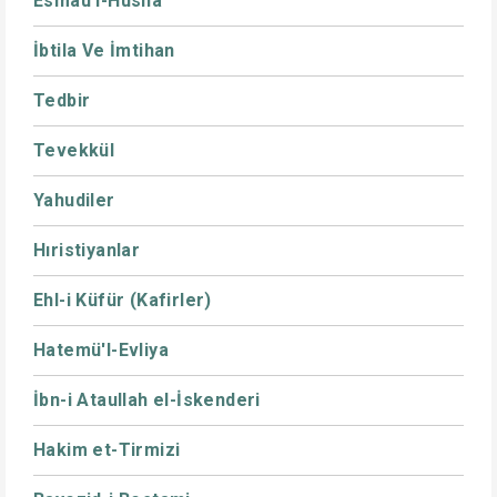
Esmaü'l-Hüsna
İbtila Ve İmtihan
Tedbir
Tevekkül
Yahudiler
Hıristiyanlar
Ehl-i Küfür (Kafirler)
Hatemü'l-Evliya
İbn-i Ataullah el-İskenderi
Hakim et-Tirmizi