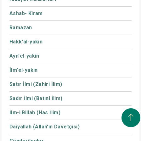
Ashab- Kiram
Ramazan
Hakk'al-yakin
Ayn'el-yakin
İlm'el-yakin
Satır İlmi (Zahiri İlim)
Sadır İlmi (Batıni İlim)
İlm-i Billah (Has İlim)
Daiyallah (Allah'ın Davetçisi)
Gönderilenler