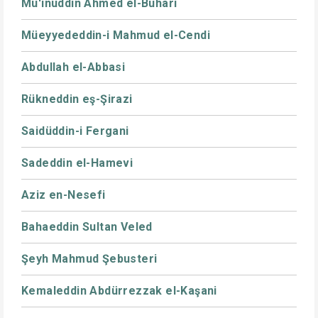
Mu'inüddin Ahmed el-Buhari
Müeyyededdin-i Mahmud el-Cendi
Abdullah el-Abbasi
Rükneddin eş-Şirazi
Saidüddin-i Fergani
Sadeddin el-Hamevi
Aziz en-Nesefi
Bahaeddin Sultan Veled
Şeyh Mahmud Şebusteri
Kemaleddin Abdürrezzak el-Kaşani