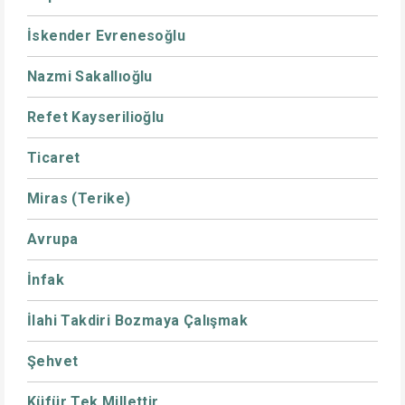
İskender Evrenesoğlu
Nazmi Sakallıoğlu
Refet Kayserilioğlu
Ticaret
Miras (Terike)
Avrupa
İnfak
İlahi Takdiri Bozmaya Çalışmak
Şehvet
Küfür Tek Millettir