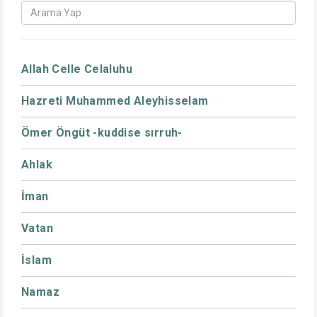
Allah Celle Celaluhu
Hazreti Muhammed Aleyhisselam
Ömer Öngüt -kuddise sırruh-
Ahlak
İman
Vatan
İslam
Namaz