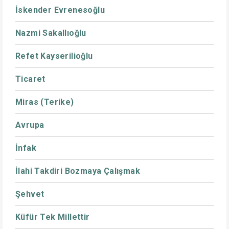
İskender Evrenesoğlu
Nazmi Sakallıoğlu
Refet Kayserilioğlu
Ticaret
Miras (Terike)
Avrupa
İnfak
İlahi Takdiri Bozmaya Çalışmak
Şehvet
Küfür Tek Millettir