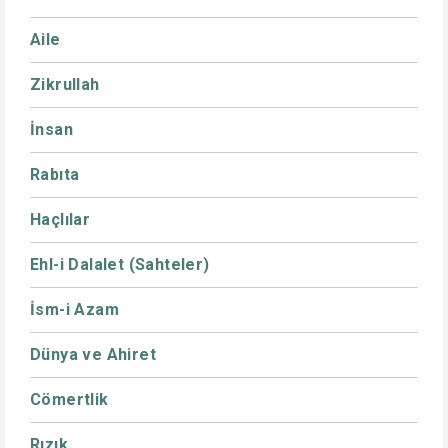
Aile
Zikrullah
İnsan
Rabıta
Haçlılar
Ehl-i Dalalet (Sahteler)
İsm-i Azam
Dünya ve Ahiret
Cömertlik
Rızık