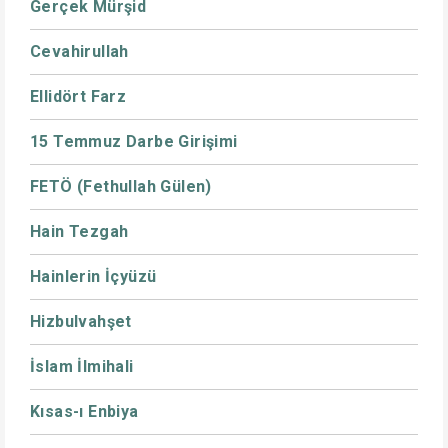
Gerçek Mürşid
Cevahirullah
Ellidört Farz
15 Temmuz Darbe Girişimi
FETÖ (Fethullah Gülen)
Hain Tezgah
Hainlerin İçyüzü
Hizbulvahşet
İslam İlmihali
Kısas-ı Enbiya