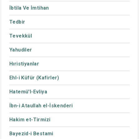
İbtila Ve İmtihan
Tedbir
Tevekkül
Yahudiler
Hıristiyanlar
Ehl-i Küfür (Kafirler)
Hatemü'l-Evliya
İbn-i Ataullah el-İskenderi
Hakim et-Tirmizi
Bayezid-i Bestami