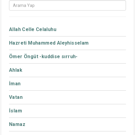
Allah Celle Celaluhu
Hazreti Muhammed Aleyhisselam
Ömer Öngüt -kuddise sırruh-
Ahlak
İman
Vatan
İslam
Namaz