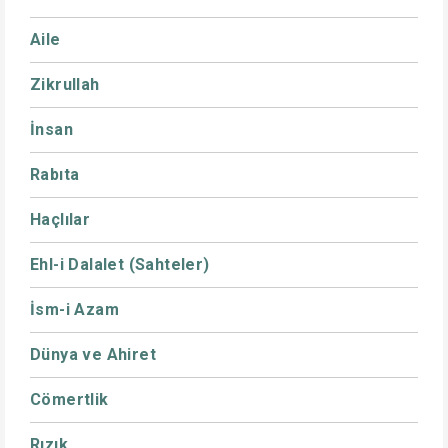
Aile
Zikrullah
İnsan
Rabıta
Haçlılar
Ehl-i Dalalet (Sahteler)
İsm-i Azam
Dünya ve Ahiret
Cömertlik
Rızık