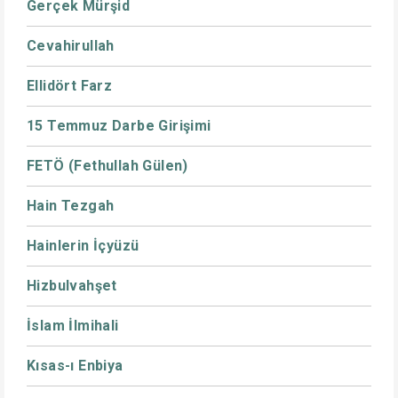
Gerçek Mürşid
Cevahirullah
Ellidört Farz
15 Temmuz Darbe Girişimi
FETÖ (Fethullah Gülen)
Hain Tezgah
Hainlerin İçyüzü
Hizbulvahşet
İslam İlmihali
Kısas-ı Enbiya