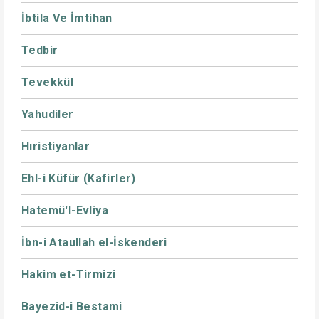
İbtila Ve İmtihan
Tedbir
Tevekkül
Yahudiler
Hıristiyanlar
Ehl-i Küfür (Kafirler)
Hatemü'l-Evliya
İbn-i Ataullah el-İskenderi
Hakim et-Tirmizi
Bayezid-i Bestami