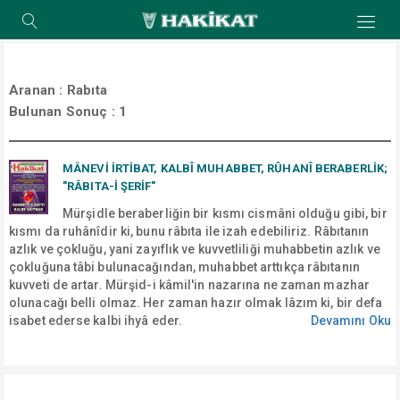
Aranan :
Rabıta
Bulunan Sonuç :
1
MÂNEVİ İRTİBAT, KALBÎ MUHABBET, RÛHANÎ BERABERLİK;
"RÂBITA-İ ŞERİF"
Mürşidle beraberliğin bir kısmı cismâni olduğu gibi, bir
kısmı da ruhânîdir ki, bunu râbıta ile izah edebiliriz. Râbıtanın
azlık ve çokluğu, yani zayıflık ve kuvvetliliği muhabbetin azlık ve
çokluğuna tâbi bulunacağından, muhabbet arttıkça râbıtanın
kuvveti de artar. Mürşid-i kâmil'in nazarına ne zaman mazhar
olunacağı belli olmaz. Her zaman hazır olmak lâzım ki, bir defa
isabet ederse kalbi ihyâ eder.
Devamını Oku