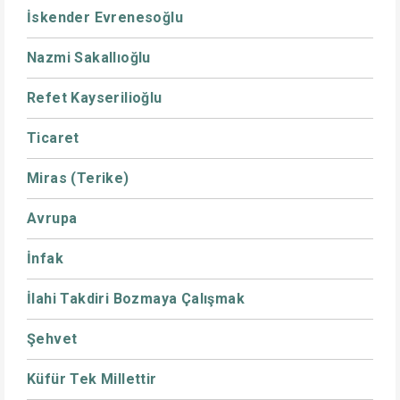
İskender Evrenesoğlu
Nazmi Sakallıoğlu
Refet Kayserilioğlu
Ticaret
Miras (Terike)
Avrupa
İnfak
İlahi Takdiri Bozmaya Çalışmak
Şehvet
Küfür Tek Millettir