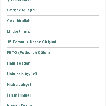
Gerçek Mürşid
Cevahirullah
Ellidört Farz
15 Temmuz Darbe Girişimi
FETÖ (Fethullah Gülen)
Hain Tezgah
Hainlerin İçyüzü
Hizbulvahşet
İslam İlmihali
Kısas-ı Enbiya