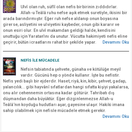
Ulvî olan ruh, süflî olan nefis birbirinin zıddıdırlar.
Allah-u Teâlâ ruhu nefse aşık etmek suretiyle, ikisini bir
arada barındırmıştır. Eğer ruh nefse aldanıp onun boyasına
girerse, asliyetini ve ulviyetini kaybeder, onun gibi kararır ve
onun esiri olur. En ulvî makamdan geldiği halde, kendisini
unuttuğu için Yaratan'ını da unutur. Vücutta hakimiyeti nefis eline
geçirir, bütün icraatlarını rahat bir şekilde yapar.
Devamını Oku
NEFİS İLE MÜCADELE
Nefsin tabiatında şehvete, günaha ve kötülüğe meyil
vardır. Gücünü hep o yönde kullanır. İşte bu nefistir.
Nefis yedi başlı bir ejderdir. Haset, riyâ, kin, kibir, şehvet, gadap,
yalancılık... gibi hayvânî sıfatlardan hangi sıfatta kişiyi yakalarsa,
onu alır cehennemin ortasına kadar götürür. Tahribatı dış
düşmandan daha büyüktür. Eğer dizginlenmezse Allah-u
Teâlâ’nın koyduğu hudutları aşar, gayesine ulaşır. Hakiki imana
sahip olabilmek için nefisle mücadele etmek gerekir.
Devamını Oku