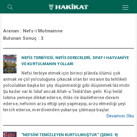
Aranan :
Nefs-i Mutmainne
Bulunan Sonuç :
3
NEFİS TERBİYESİ, NEFİS DERECELERİ, SIFAT-I HAYVANİYE
VE KURTULMANIN YOLLARI
Nefsi terbiye etmek için birinci plânda ölümü çok
anmak ve çöl yolculuğuna çıkacak olan bir insanın bu tehlikeli
yolculuktan başka bir şey düşünmediği gibi düşünmek lâzımdır.
Şu kadar var ki lütuf ancak Allah-u Teâlâ'dan gelir. Kişi helâl
lokma yemeye dikkat ederse, ihlâs ile ibadetlerine devam
ederse, nefsinin arzu ettiği şeyi yapmayıp, arzu etmediği şeyi
tercih ederse, merdivenden yukarıya çıkmaya başlar.
Devamını Oku
"NEFSINI TEMIZLEYEN KURTULMUŞTUR." (ŞEMS: 9)