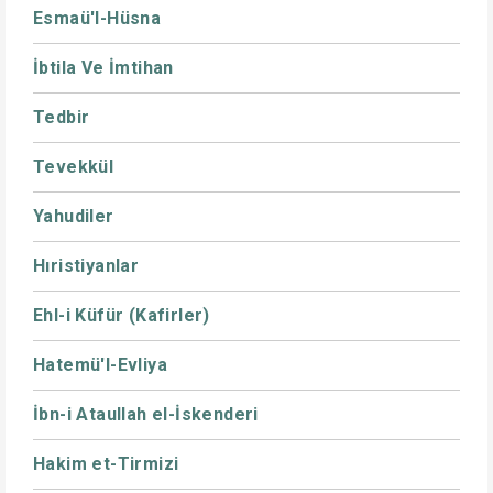
Esmaü'l-Hüsna
İbtila Ve İmtihan
Tedbir
Tevekkül
Yahudiler
Hıristiyanlar
Ehl-i Küfür (Kafirler)
Hatemü'l-Evliya
İbn-i Ataullah el-İskenderi
Hakim et-Tirmizi