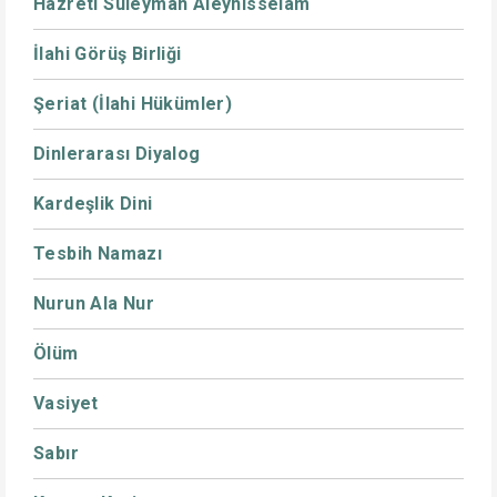
Hazreti Süleyman Aleyhisselam
İlahi Görüş Birliği
Şeriat (İlahi Hükümler)
Dinlerarası Diyalog
Kardeşlik Dini
Tesbih Namazı
Nurun Ala Nur
Ölüm
Vasiyet
Sabır