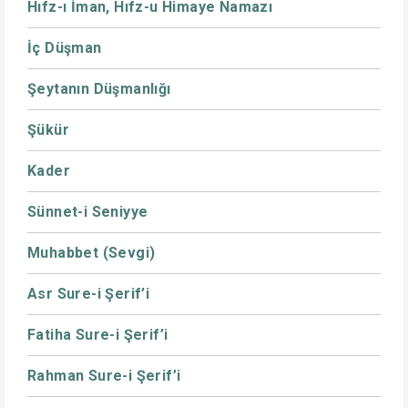
Hıfz-ı İman, Hıfz-u Himaye Namazı
İç Düşman
Şeytanın Düşmanlığı
Şükür
Kader
Sünnet-i Seniyye
Muhabbet (Sevgi)
Asr Sure-i Şerif’i
Fatiha Sure-i Şerif’i
Rahman Sure-i Şerif’i