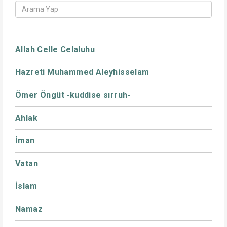
Allah Celle Celaluhu
Hazreti Muhammed Aleyhisselam
Ömer Öngüt -kuddise sırruh-
Ahlak
İman
Vatan
İslam
Namaz