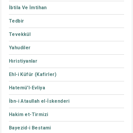
İbtila Ve İmtihan
Tedbir
Tevekkül
Yahudiler
Hıristiyanlar
Ehl-i Küfür (Kafirler)
Hatemü'l-Evliya
İbn-i Ataullah el-İskenderi
Hakim et-Tirmizi
Bayezid-i Bestami