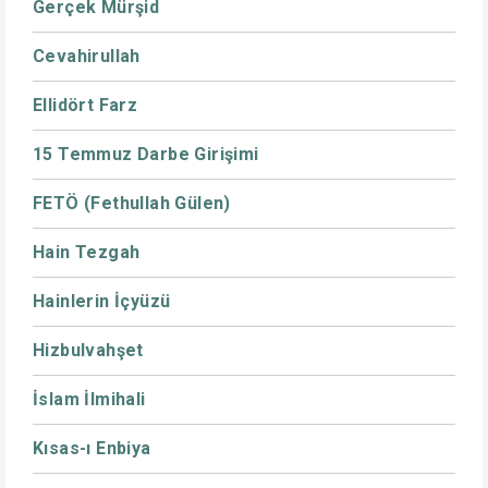
Gerçek Mürşid
Cevahirullah
Ellidört Farz
15 Temmuz Darbe Girişimi
FETÖ (Fethullah Gülen)
Hain Tezgah
Hainlerin İçyüzü
Hizbulvahşet
İslam İlmihali
Kısas-ı Enbiya