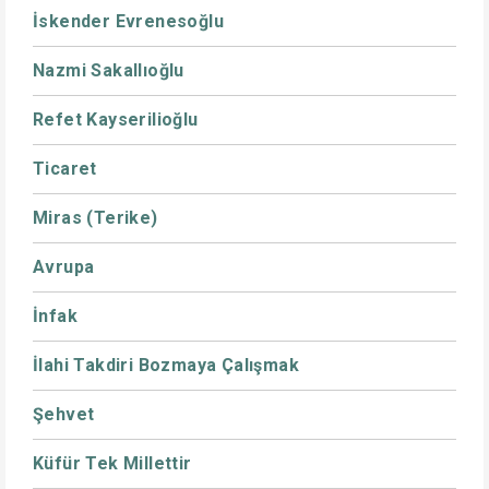
İskender Evrenesoğlu
Nazmi Sakallıoğlu
Refet Kayserilioğlu
Ticaret
Miras (Terike)
Avrupa
İnfak
İlahi Takdiri Bozmaya Çalışmak
Şehvet
Küfür Tek Millettir