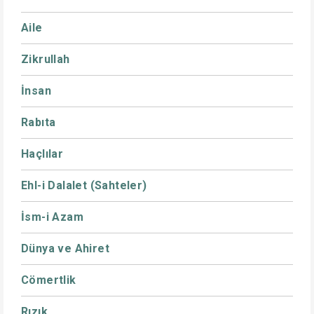
Aile
Zikrullah
İnsan
Rabıta
Haçlılar
Ehl-i Dalalet (Sahteler)
İsm-i Azam
Dünya ve Ahiret
Cömertlik
Rızık