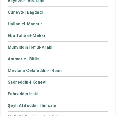
Bayezid-i Bestami
Cüneyd-i Bağdadi
Hallac el-Mansur
Ebu Talib el-Mekki
Muhyiddin İbn'ül-Arabi
Ammar el-Bitlisi
Mevlana Celaleddin-i Rumi
Sadreddin-i Konevi
Fahreddin Iraki
Şeyh Afifüddin Tlimsani