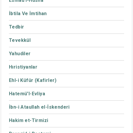
Esmaü'l-Hüsna
İbtila Ve İmtihan
Tedbir
Tevekkül
Yahudiler
Hıristiyanlar
Ehl-i Küfür (Kafirler)
Hatemü'l-Evliya
İbn-i Ataullah el-İskenderi
Hakim et-Tirmizi