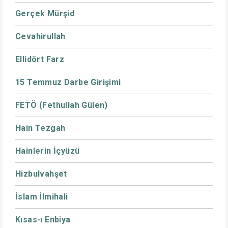
Gerçek Mürşid
Cevahirullah
Ellidört Farz
15 Temmuz Darbe Girişimi
FETÖ (Fethullah Gülen)
Hain Tezgah
Hainlerin İçyüzü
Hizbulvahşet
İslam İlmihali
Kısas-ı Enbiya