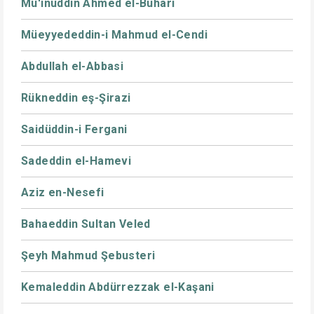
Mu'inüddin Ahmed el-Buhari
Müeyyededdin-i Mahmud el-Cendi
Abdullah el-Abbasi
Rükneddin eş-Şirazi
Saidüddin-i Fergani
Sadeddin el-Hamevi
Aziz en-Nesefi
Bahaeddin Sultan Veled
Şeyh Mahmud Şebusteri
Kemaleddin Abdürrezzak el-Kaşani