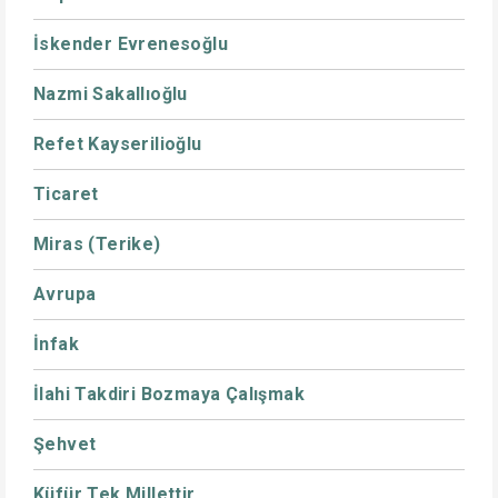
İskender Evrenesoğlu
Nazmi Sakallıoğlu
Refet Kayserilioğlu
Ticaret
Miras (Terike)
Avrupa
İnfak
İlahi Takdiri Bozmaya Çalışmak
Şehvet
Küfür Tek Millettir