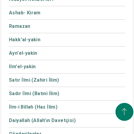
Ashab- Kiram
Ramazan
Hakk'al-yakin
Ayn'el-yakin
İlm'el-yakin
Satır İlmi (Zahiri İlim)
Sadır İlmi (Batıni İlim)
İlm-i Billah (Has İlim)
Daiyallah (Allah'ın Davetçisi)
Gönderilenler