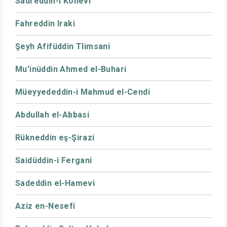
Sadreddin-i Konevi
Fahreddin Iraki
Şeyh Afifüddin Tlimsani
Mu'inüddin Ahmed el-Buhari
Müeyyededdin-i Mahmud el-Cendi
Abdullah el-Abbasi
Rükneddin eş-Şirazi
Saidüddin-i Fergani
Sadeddin el-Hamevi
Aziz en-Nesefi