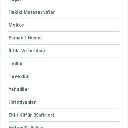
Hakiki Mutasavvıflar
Mekke
Esmaü'l-Hüsna
İbtila Ve İmtihan
Tedbir
Tevekkül
Yahudiler
Hıristiyanlar
Ehl-i Küfür (Kafirler)
Hatemü'l-Evliya