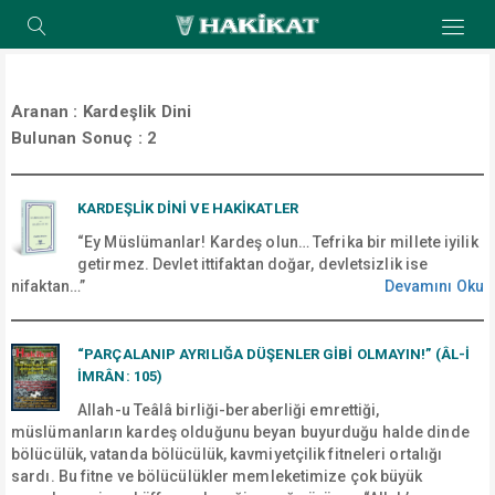
Aranan :
Kardeşlik Dini
Bulunan Sonuç :
2
KARDEŞLİK DİNİ VE HAKİKATLER
“Ey Müslümanlar! Kardeş olun… Tefrika bir millete iyilik
getirmez. Devlet ittifaktan doğar, devletsizlik ise
nifaktan…”
Devamını Oku
“PARÇALANIP AYRILIĞA DÜŞENLER GİBİ OLMAYIN!” (ÂL-İ
İMRÂN: 105)
Allah-u Teâlâ birliği-beraberliği emrettiği,
müslümanların kardeş olduğunu beyan buyurduğu halde dinde
bölücülük, vatanda bölücülük, kavmiyetçilik fitneleri ortalığı
sardı. Bu fitne ve bölücülükler memleketimize çok büyük