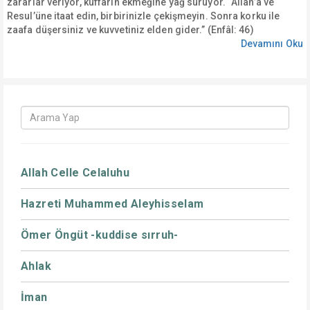
zararlar veriyor, küffarın ekmeğine yağ sürüyor. “Allah’a ve
Resul’üne itaat edin, birbirinizle çekişmeyin. Sonra korku ile
zaafa düşersiniz ve kuvvetiniz elden gider.” (Enfâl: 46)
Devamını Oku
Allah Celle Celaluhu
Hazreti Muhammed Aleyhisselam
Ömer Öngüt -kuddise sırruh-
Ahlak
İman