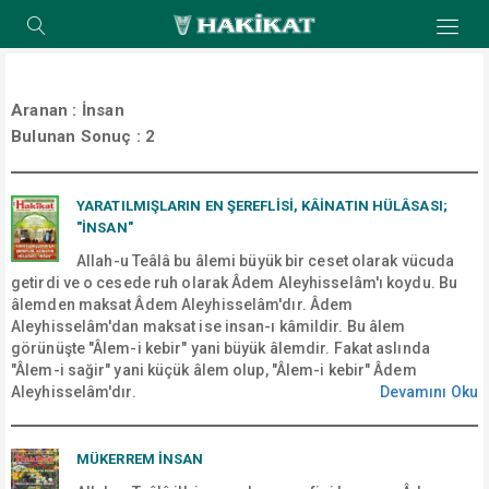
Aranan :
İnsan
Bulunan Sonuç :
2
YARATILMIŞLARIN EN ŞEREFLİSİ, KÂİNATIN HÜLÂSASI;
"İNSAN"
Allah-u Teâlâ bu âlemi büyük bir ceset olarak vücuda
getirdi ve o cesede ruh olarak Âdem Aleyhisselâm'ı koydu. Bu
âlemden maksat Âdem Aleyhisselâm'dır. Âdem
Aleyhisselâm'dan maksat ise insan-ı kâmildir. Bu âlem
görünüşte "Âlem-i kebir" yani büyük âlemdir. Fakat aslında
"Âlem-i sağir" yani küçük âlem olup, "Âlem-i kebir" Âdem
Aleyhisselâm'dır.
Devamını Oku
MÜKERREM İNSAN