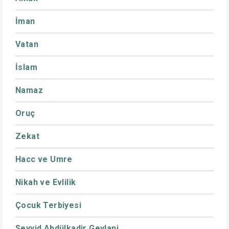
İman
Vatan
İslam
Namaz
Oruç
Zekat
Hacc ve Umre
Nikah ve Evlilik
Çocuk Terbiyesi
Seyyid Abdülkadir Geylani