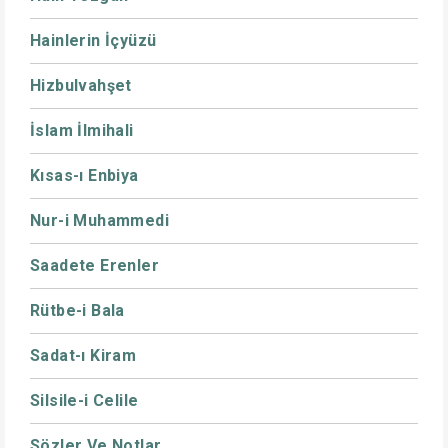
Hainlerin İçyüzü
Hizbulvahşet
İslam İlmihali
Kısas-ı Enbiya
Nur-i Muhammedi
Saadete Erenler
Rütbe-i Bala
Sadat-ı Kiram
Silsile-i Celile
Sözler Ve Notlar