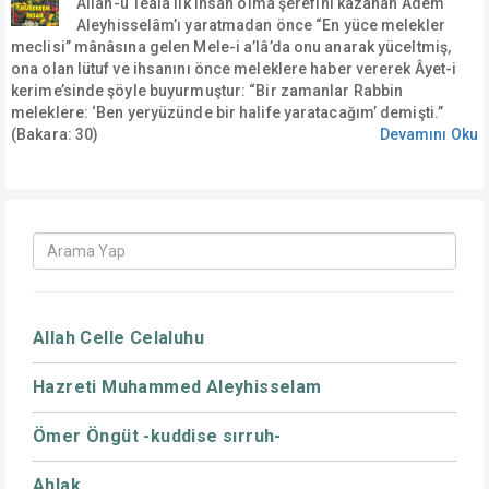
Allah-u Teâlâ ilk insan olma şerefini kazanan Âdem
Aleyhisselâm’ı yaratmadan önce “En yüce melekler
meclisi” mânâsına gelen Mele-i a’lâ’da onu anarak yüceltmiş,
ona olan lütuf ve ihsanını önce meleklere haber vererek Âyet-i
kerime’sinde şöyle buyurmuştur: “Bir zamanlar Rabbin
meleklere: ‘Ben yeryüzünde bir halife yaratacağım’ demişti.”
(Bakara: 30)
Devamını Oku
Allah Celle Celaluhu
Hazreti Muhammed Aleyhisselam
Ömer Öngüt -kuddise sırruh-
Ahlak