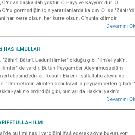
r, O'ndan başka ilâh yoktur. O Hayy ve Kayyûm'dur. O
O'nu görmediğin için yaratılanlarda kaldın. O ise "Zâhir"di
ni her zerre olsun, her kürre olsun, O'nunla kâimdir.
Devamını O
Rİ HAS İLMULLAH
 "Zâhirî, Bâtınî, Ledünî ilimler" olduğu gibi, "İlm'el-yakîn,
în ilimler" de vardır. Bütün Peygamber Aleyhimüsselâm
mertebesindedirler. Resul-i Ekrem -sallallahu aleyhi ve
e: "Ümmetimin âlimleri benî İsrail'in peygamberleri gibidir.
k'al-yakîn'e erdirdiği gibi, bunları da Hakk'al yakîn'e
Devamını O
ARİFETULLAH İLMİ
sî’de bu ilmi nasıl verdiğini ifşâ ederek şöyle buyuruyor: