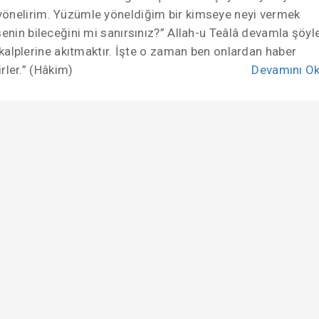
yönelirim. Yüzümle yöneldiğim bir kimseye neyi vermek
senin bileceğini mi sanırsınız?” Allah-u Teâlâ devamla şöyl
kalplerine akıtmaktır. İşte o zaman ben onlardan haber
rler.” (Hâkim)
Devamını O