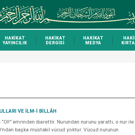
HAKİKAT
HAKİKAT
HAKİKAT
HAKİ
YAYINCILIK
DERGİSİ
MEDYA
KIRTA
LLARI VE İLM-İ BİLLÂH
ı "Ol!" emrinden ibarettir. Nurundan nurunu yarattı, o nur ile
. O'ndan başka müstakil vücud yoktur. Vücud nurunun