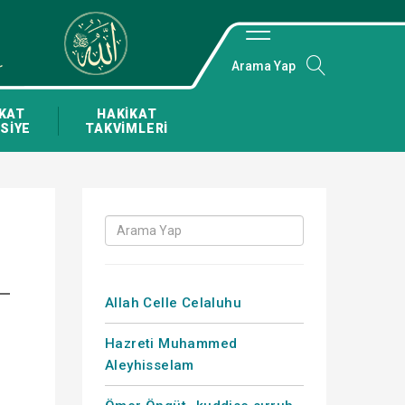
Arama Yap
KAT
HAKİKAT
SİYE
TAKVİMLERİ
Allah Celle Celaluhu
Hazreti Muhammed
Aleyhisselam