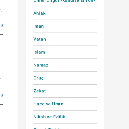
Ömer Öngüt -kuddise sırruh-
r.
Ahlak
ku
İman
Vatan
İslam
Namaz
Oruç
"
Zekat
ku
Hacc ve Umre
Nikah ve Evlilik