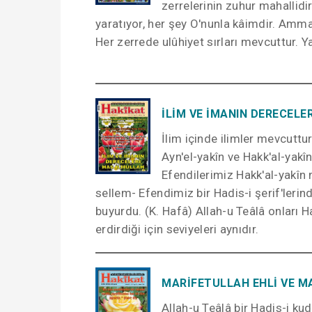
zerrelerinin zuhur mahallidi
yaratıyor, her şey O'nunla kâimdir. Amma 
Her zerrede ulûhiyet sırları mevcuttur. Ya
İLİM VE İMANIN DERECELE
İlim içinde ilimler mevcuttur.
Ayn'el-yakîn ve Hakk'al-yak
Efendilerimiz Hakk'al-yakîn 
sellem- Efendimiz bir Hadis-i şerif'lerind
buyurdu. (K. Hafâ) Allah-u Teâlâ onları Hak
erdirdiği için seviyeleri aynıdır.
MARİFETULLAH EHLİ VE M
Allah-u Teâlâ bir Hadis-i kud