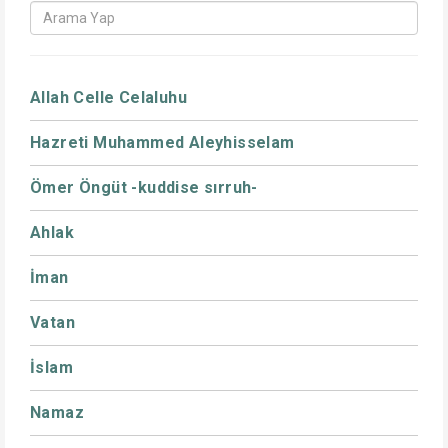
Allah Celle Celaluhu
Hazreti Muhammed Aleyhisselam
Ömer Öngüt -kuddise sırruh-
Ahlak
İman
Vatan
İslam
Namaz