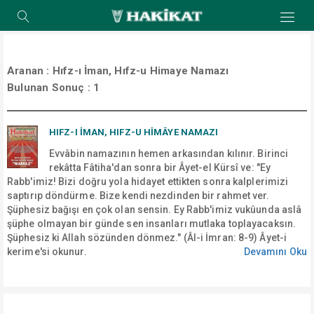
Aranan :
Hıfz-ı İman, Hıfz-u Himaye Namazı
Bulunan Sonuç :
1
HIFZ-I İMAN, HIFZ-U HIMÂYE NAMAZI
Evvâbin namazının hemen arkasından kılınır. Birinci
rekâtta Fâtiha'dan sonra bir Âyet-el Kürsî ve: "Ey
Rabb'imiz! Bizi doğru yola hidayet ettikten sonra kalplerimizi
saptırıp döndürme. Bize kendi nezdinden bir rahmet ver.
Şüphesiz bağışı en çok olan sensin. Ey Rabb'imiz vukûunda aslâ
şüphe olmayan bir günde sen insanları mutlaka toplayacaksın.
Şüphesiz ki Allah sözünden dönmez." (Âl-i İmran: 8-9) Âyet-i
kerime'si okunur.
Devamını Oku