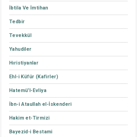
İbtila Ve İmtihan
Tedbir
Tevekkül
Yahudiler
Hıristiyanlar
Ehl-i Küfür (Kafirler)
Hatemü'l-Evliya
İbn-i Ataullah el-İskenderi
Hakim et-Tirmizi
Bayezid-i Bestami