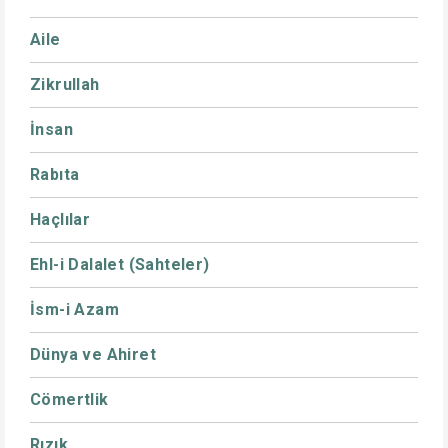
Aile
Zikrullah
İnsan
Rabıta
Haçlılar
Ehl-i Dalalet (Sahteler)
İsm-i Azam
Dünya ve Ahiret
Cömertlik
Rızık