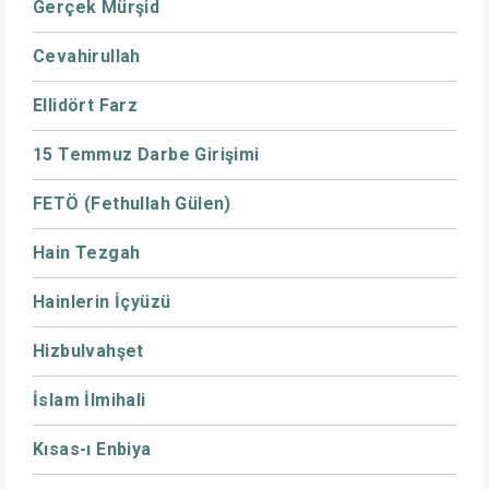
Gerçek Mürşid
Cevahirullah
Ellidört Farz
15 Temmuz Darbe Girişimi
FETÖ (Fethullah Gülen)
Hain Tezgah
Hainlerin İçyüzü
Hizbulvahşet
İslam İlmihali
Kısas-ı Enbiya