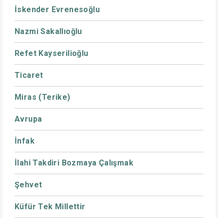
İskender Evrenesoğlu
Nazmi Sakallıoğlu
Refet Kayserilioğlu
Ticaret
Miras (Terike)
Avrupa
İnfak
İlahi Takdiri Bozmaya Çalışmak
Şehvet
Küfür Tek Millettir