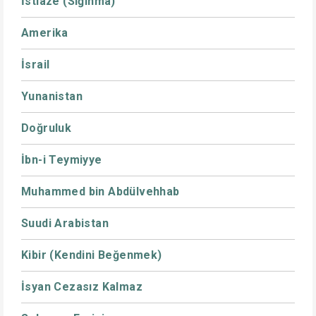
İstiaze (Sığınma)
Amerika
İsrail
Yunanistan
Doğruluk
İbn-i Teymiyye
Muhammed bin Abdülvehhab
Suudi Arabistan
Kibir (Kendini Beğenmek)
İsyan Cezasız Kalmaz