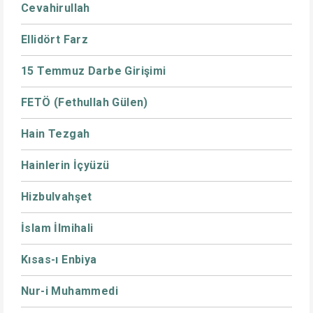
Cevahirullah
Ellidört Farz
15 Temmuz Darbe Girişimi
FETÖ (Fethullah Gülen)
Hain Tezgah
Hainlerin İçyüzü
Hizbulvahşet
İslam İlmihali
Kısas-ı Enbiya
Nur-i Muhammedi