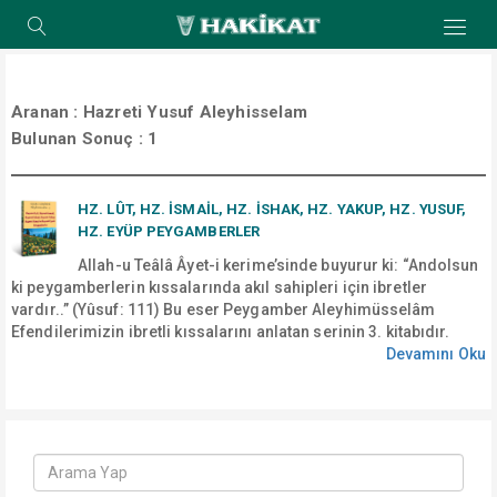
Aranan :
Hazreti Yusuf Aleyhisselam
Bulunan Sonuç :
1
HZ. LÛT, HZ. İSMAİL, HZ. İSHAK, HZ. YAKUP, HZ. YUSUF,
HZ. EYÜP PEYGAMBERLER
Allah-u Teâlâ Âyet-i kerime’sinde buyurur ki: “Andolsun
ki peygamberlerin kıssalarında akıl sahipleri için ibretler
vardır..” (Yûsuf: 111) Bu eser Peygamber Aleyhimüsselâm
Efendilerimizin ibretli kıssalarını anlatan serinin 3. kitabıdır.
Devamını Oku