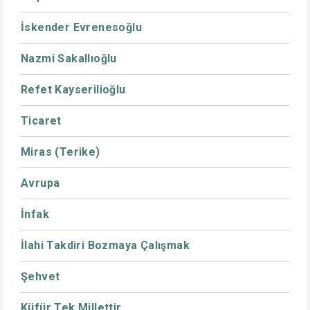
İskender Evrenesoğlu
Nazmi Sakallıoğlu
Refet Kayserilioğlu
Ticaret
Miras (Terike)
Avrupa
İnfak
İlahi Takdiri Bozmaya Çalışmak
Şehvet
Küfür Tek Millettir