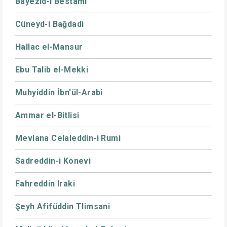
Bayezid-i Bestami
Cüneyd-i Bağdadi
Hallac el-Mansur
Ebu Talib el-Mekki
Muhyiddin İbn'ül-Arabi
Ammar el-Bitlisi
Mevlana Celaleddin-i Rumi
Sadreddin-i Konevi
Fahreddin Iraki
Şeyh Afifüddin Tlimsani