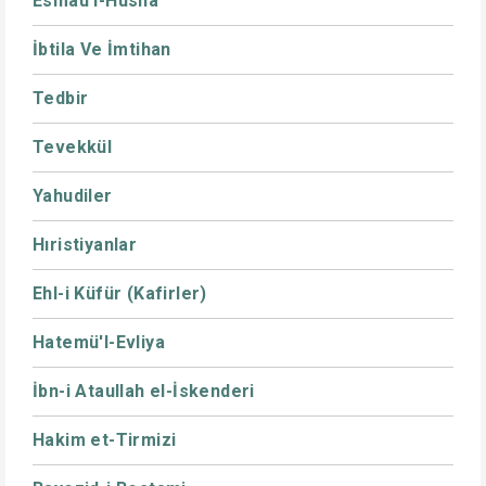
Esmaü'l-Hüsna
İbtila Ve İmtihan
Tedbir
Tevekkül
Yahudiler
Hıristiyanlar
Ehl-i Küfür (Kafirler)
Hatemü'l-Evliya
İbn-i Ataullah el-İskenderi
Hakim et-Tirmizi