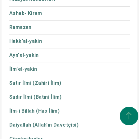
Ashab- Kiram
Ramazan
Hakk'al-yakin
Ayn'el-yakin
İlm'el-yakin
Satır İlmi (Zahiri İlim)
Sadır İlmi (Batıni İlim)
İlm-i Billah (Has İlim)
Daiyallah (Allah'ın Davetçisi)
Gönderilenler