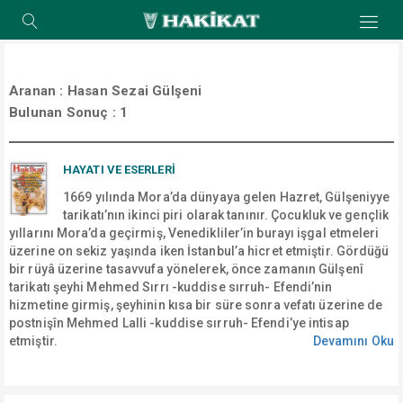
Aranan :
Hasan Sezai Gülşeni
Bulunan Sonuç :
1
HAYATI VE ESERLERİ
1669 yılında Mora’da dünyaya gelen Hazret, Gülşeniyye
tarikatı’nın ikinci piri olarak tanınır. Çocukluk ve gençlik
yıllarını Mora’da geçirmiş, Venedikliler’in burayı işgal etmeleri
üzerine on sekiz yaşında iken İstanbul’a hicret etmiştir. Gördüğü
bir rüyâ üzerine tasavvufa yönelerek, önce zamanın Gülşenî
tarikatı şeyhi Mehmed Sırrı -kuddise sırruh- Efendi’nin
hizmetine girmiş, şeyhinin kısa bir süre sonra vefatı üzerine de
postnişîn Mehmed Lalli -kuddise sırruh- Efendi’ye intisap
etmiştir.
Devamını Oku