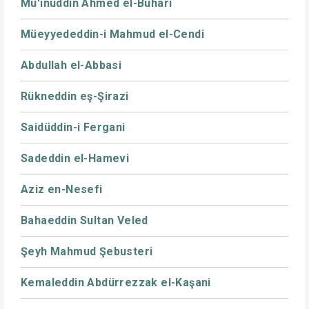
Mu'inüddin Ahmed el-Buhari
Müeyyededdin-i Mahmud el-Cendi
Abdullah el-Abbasi
Rükneddin eş-Şirazi
Saidüddin-i Fergani
Sadeddin el-Hamevi
Aziz en-Nesefi
Bahaeddin Sultan Veled
Şeyh Mahmud Şebusteri
Kemaleddin Abdürrezzak el-Kaşani