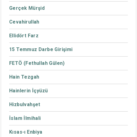
Gerçek Mürşid
Cevahirullah
Ellidört Farz
15 Temmuz Darbe Girişimi
FETÖ (Fethullah Gülen)
Hain Tezgah
Hainlerin İçyüzü
Hizbulvahşet
İslam İlmihali
Kısas-ı Enbiya